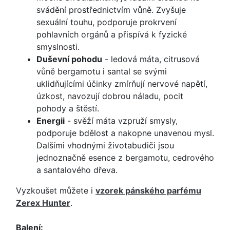
svádění prostřednictvím vůně. Zvyšuje
sexuální touhu, podporuje prokrvení
pohlavních orgánů a přispívá k fyzické
smyslnosti.
Duševní pohodu
- ledová máta, citrusová
vůně bergamotu i santal se svými
uklidňujícími účinky zmírňují nervové napětí,
úzkost, navozují dobrou náladu, pocit
pohody a štěstí.
Energii
- svěží máta vzpruží smysly,
podporuje bdělost a nakopne unavenou mysl.
Dalšími vhodnými životabudiči jsou
jednoznačně esence z bergamotu, cedrového
a santalového dřeva.
Vyzkoušet můžete i
vzorek pánského parfému
Zerex Hunter
.
Balení: