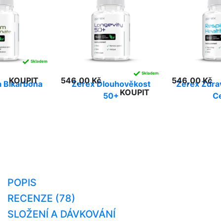
✓
Skladem
✓
Skladem
KOUPIT
546,00 Kč
546,00 Kč
 Bikarbona
Zerex Dlouhověkost
Zerex Zdra
KOUPIT
50+
C
POPIS
RECENZE (78)
SLOŽENÍ A DÁVKOVÁNÍ