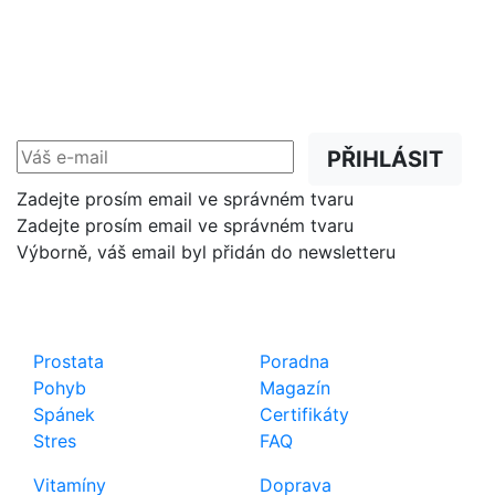
NEWSLETTER
Slevy, akce a novinky
přednostně na Váš e-mail.
PŘIHLÁSIT
Zadejte prosím email ve správném tvaru
Zadejte prosím email ve správném tvaru
Výborně, váš email byl přidán do newsletteru
Shop
Důležité odkazy
Prostata
Poradna
Pohyb
Magazín
Spánek
Certifikáty
Stres
FAQ
Vitamíny
Doprava