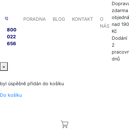
Doprav
zdarma 
objedn
PORADNA
BLOG
KONTAKT
O
nad 19
NÁS
800
Kč
022
Dodání
656
2
pracovn
dnů
×
byl úspěšně přidán do košíku
Do košíku