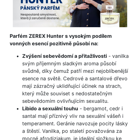
Parfém ZEREX Hunter s vysokým podílem
vonných esencí pozitivně působí na:
Zvýšení sebevědomí a přitažlivosti
- vanilka
svým příjemným sladkým aroma působí
svůdně, díky čemuž patří mezi nejoblíbenější
esence na světě. Cedrové a santalové dřevo
mají zázračný uklidňující účinek na strach,
který může souviset s nedostatečným
sebevědomím ovlivňujícím sexualitu.
Libido a sexuální touhu
- bergamot, cedr i
santal mají příznivý vliv na sexuální vášeň i
temperament. Geránie navozuje pocity lásky
a štěstí. Vanilka, po staletí považována za
mocné afrodiziakum, je ideální složkou ke