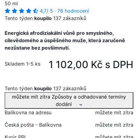
50 ml
4,7
/ 5
·
78 hodnocení
Tento týden
koupilo
137 zákazníků
Energická afrodiziakální vůně pro smyslného,
cílevědomého a úspěšného muže, která zaručeně
nezůstane bez povšimnutí.
1 102,00 Kč s DPH
Skladem 1-5 ks
Tento týden
koupilo
137 zákazníků
můžete mít zítra
Způsoby a odhadované termíny
dodání
Balíkovna na adresu
můžete mít zítra
Česká pošta - Balíkovna
můžete mít zítra
Kurýr PPL
můžete mít zítra