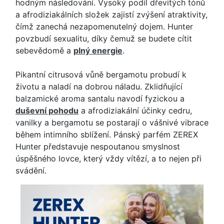
hodným následování. Vysoký podíl dřevitých tónů
a afrodiziakálních složek zajistí zvýšení atraktivity,
čímž zanechá nezapomenutelný dojem. Hunter
povzbudí sexualitu, díky čemuž se budete cítit
sebevědomě a
plný energie
.
Pikantní citrusová vůně bergamotu probudí k
životu a naladí na dobrou náladu. Zklidňující
balzamické aroma santalu navodí fyzickou a
duševní pohodu
a afrodiziakální účinky cedru,
vanilky a bergamotu se postarají o vášnivé vibrace
během intimního sblížení. Pánský parfém ZEREX
Hunter představuje nespoutanou smyslnost
úspěšného lovce, který vždy vítězí, a to nejen při
svádění.