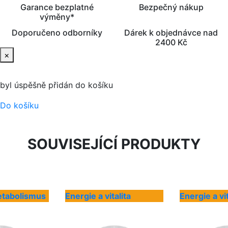
Garance bezplatné
Bezpečný nákup
výměny*
Doporučeno odborníky
Dárek k objednávce nad
2400 Kč
×
byl úspěšně přidán do košíku
Do košíku
SOUVISEJÍCÍ PRODUKTY
etabolismus
Energie a vitalita
Energie a vit