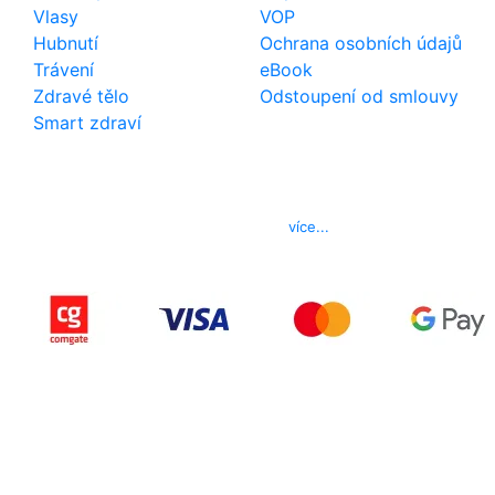
Vlasy
VOP
Hubnutí
Ochrana osobních údajů
Trávení
eBook
Zdravé tělo
Odstoupení od smlouvy
Smart zdraví
Kontakt
Telefon
800 022 656
E-mail
info@izerex.cz
více...
Copyright © 2015-2025 iZerex.cz Všechna práva
vyhrazena.
izerex.sk
izerex.cz
izerex.hu