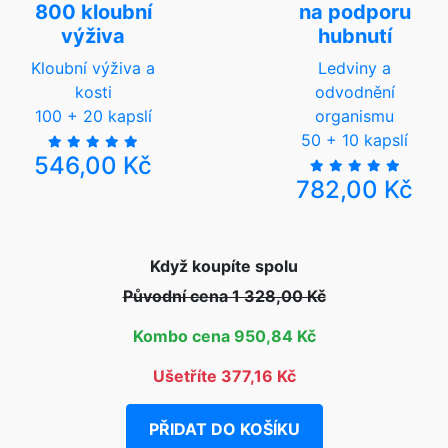
800 kloubní
na podporu
výživa
hubnutí
Kloubní výživa a
Ledviny a
kosti
odvodnění
100 + 20 kapslí
organismu
50 + 10 kapslí
546,00 Kč
782,00 Kč
Když koupíte spolu
Původní cena 1 328,00 Kč
Kombo cena 950,84 Kč
Ušetříte 377,16 Kč
PŘIDAT DO KOŠÍKU