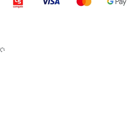
Copyright © 2015-2025 iZerex.cz Všechna práva
vyhrazena.
izerex.sk
izerex.cz
izerex.hu