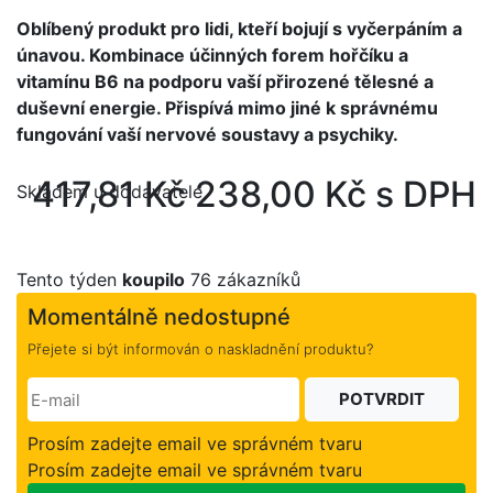
Oblíbený produkt pro lidi, kteří bojují s vyčerpáním a
únavou. Kombinace účinných forem hořčíku a
vitamínu B6 na podporu vaší přirozené tělesné a
duševní energie. Přispívá mimo jiné k správnému
fungování vaší nervové soustavy a psychiky.
417,81 Kč
238,00 Kč s DPH
Skladem u dodavatele
Tento týden
koupilo
76 zákazníků
Momentálně nedostupné
Přejete si být informován o naskladnění produktu?
POTVRDIT
Prosím zadejte email ve správném tvaru
Prosím zadejte email ve správném tvaru