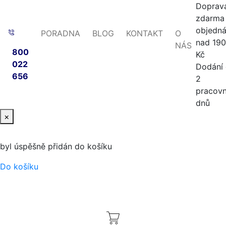
Doprav
zdarma 
objedn
PORADNA
BLOG
KONTAKT
O
nad 19
NÁS
800
Kč
022
Dodání
656
2
pracovn
dnů
×
byl úspěšně přidán do košíku
Do košíku