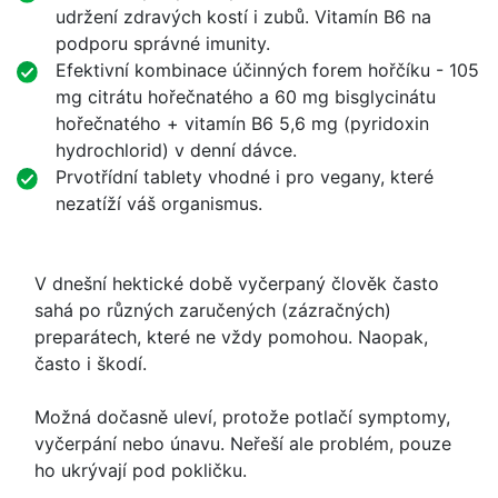
udržení zdravých kostí i zubů. Vitamín B6 na
podporu správné imunity.
Efektivní kombinace účinných forem hořčíku - 105
mg citrátu hořečnatého a 60 mg bisglycinátu
hořečnatého + vitamín B6 5,6 mg (pyridoxin
hydrochlorid) v denní dávce.
Prvotřídní tablety vhodné i pro vegany, které
nezatíží váš organismus.
V dnešní hektické době vyčerpaný člověk často
sahá po různých zaručených (zázračných)
preparátech, které ne vždy pomohou. Naopak,
často i škodí.
Možná dočasně uleví, protože potlačí symptomy,
vyčerpání nebo únavu. Neřeší ale problém, pouze
ho ukrývají pod pokličku.