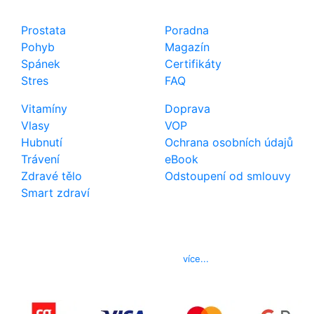
Shop
Důležité odkazy
Prostata
Poradna
Pohyb
Magazín
Spánek
Certifikáty
Stres
FAQ
Vitamíny
Doprava
Vlasy
VOP
Hubnutí
Ochrana osobních údajů
Trávení
eBook
Zdravé tělo
Odstoupení od smlouvy
Smart zdraví
Kontakt
Telefon
800 022 656
E-mail
info@izerex.cz
více...