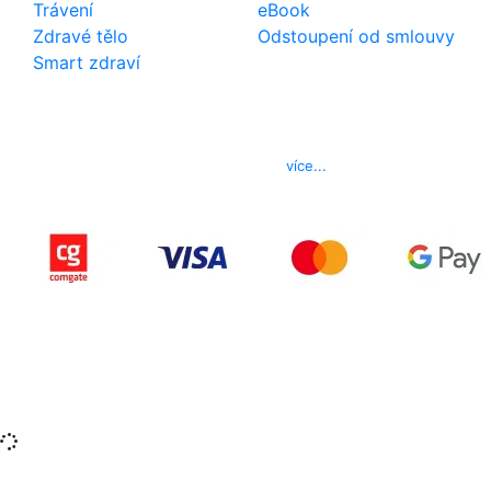
Trávení
eBook
Zdravé tělo
Odstoupení od smlouvy
Smart zdraví
Kontakt
Telefon
800 022 656
E-mail
info@izerex.cz
více...
Copyright © 2015-2025 iZerex.cz Všechna práva
vyhrazena.
izerex.sk
izerex.cz
izerex.hu