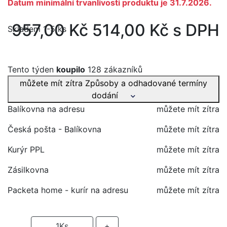
Datum minimální trvanlivosti produktu je 31.7.2026.
957,00 Kč
514,00 Kč s DPH
Skladem 1-5 ks
Tento týden
koupilo
128 zákazníků
můžete mít zítra
Způsoby a odhadované termíny
dodání
Balíkovna na adresu
můžete mít zítra
Česká pošta - Balíkovna
můžete mít zítra
Kurýr PPL
můžete mít zítra
Zásilkovna
můžete mít zítra
Packeta home - kurír na adresu
můžete mít zítra
-
1
Ks
+