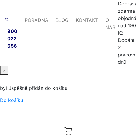
Doprav
zdarma 
objedn
PORADNA
BLOG
KONTAKT
O
nad 19
NÁS
800
Kč
022
Dodání
656
2
pracovn
dnů
×
byl úspěšně přidán do košíku
Do košíku