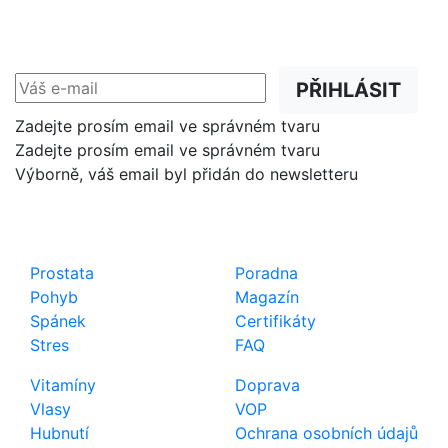
Slevy, akce a novinky
přednostně na Váš e-mail.
PŘIHLÁSIT
Zadejte prosím email ve správném tvaru
Zadejte prosím email ve správném tvaru
Výborně, váš email byl přidán do newsletteru
Shop
Důležité odkazy
Prostata
Poradna
Pohyb
Magazín
Spánek
Certifikáty
Stres
FAQ
Vitamíny
Doprava
Vlasy
VOP
Hubnutí
Ochrana osobních údajů