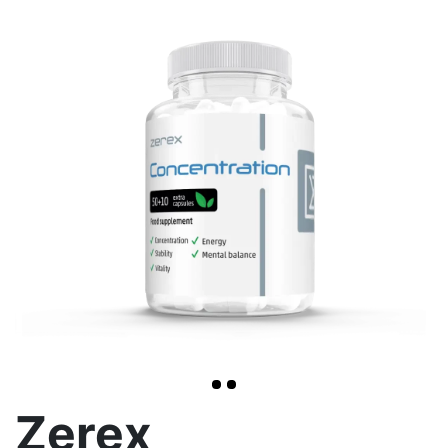
<< /span>
>
Zerex