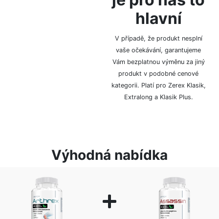
hlavní
Za anonymitu Vám
ručíme díky diskrétnímu
balení, bez označení
V případě, že produkt nesplní
logem či značkou.
vaše očekávání, garantujeme
Vám bezplatnou výměnu za jiný
produkt v podobné cenové
kategorii. Platí pro Zerex Klasik,
Extralong a Klasik Plus.
Výhodná nabídka