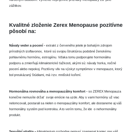
zážitkov.
Kvalitné zloženie Zerex Menopause pozitívne
pôsobí na:
Návaly veder a pocení -
extrakt z červeného jetele je bohatým zdrojom
prírodných izoflavonov,
ktoré sú svojou štruktúrou podobné ženskému
pohlavnému hormónu, estrogénu.
Vďaka tomu podporujete
hormonálnu
podporu a zmierňujú klimakterické ťažkosti, akými sú: návaly horka, nočné
pocení alebo
nepokoj.
Pozitívny vliv na výskyt symptómov v menopauze, ktorý
bol preukázaný štúdiami, má i tzv.
mnišské koření.
Hormonálna rovnováha a menopauzálny komfort -
so ZEREX Menopauza
konečne nemusíte držať
svoje emócie na uzde.
Aby s vami hormóny už viac
nelomcovali, postarali sa nielen o menopauzálny
komfort, ale dostaneme aj váš
hormonálny systém pod kontrolou.
A to verím tomu, že ide
o nehormonálny
produkt.
Sexuální vitalita –
klimakterium rozhodne nemusí znamenat koniec pre váš