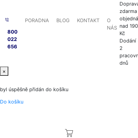
Doprav
zdarma 
objedn
PORADNA
BLOG
KONTAKT
O
nad 19
NÁS
800
Kč
022
Dodání
656
2
pracovn
dnů
×
byl úspěšně přidán do košíku
Do košíku