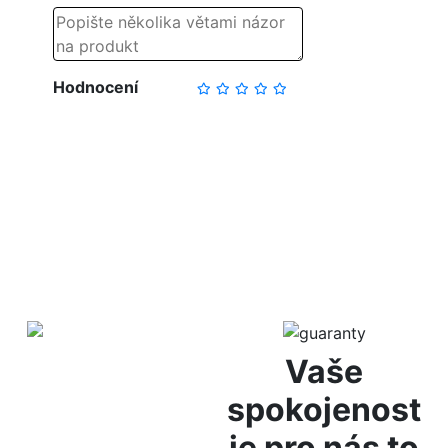
Hodnocení
NAPSAT RECENZI
Vaše
Diskrétní
spokojenost
balení
je pro nás to