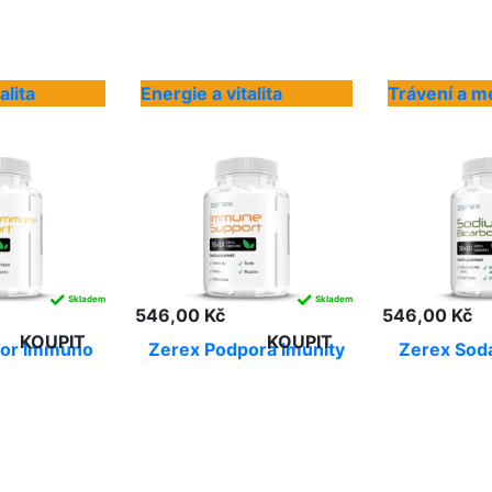
alita
Energie a vitalita
Trávení a m
✓
✓
Skladem
Skladem
546,00 Kč
546,00 Kč
KOUPIT
KOUPIT
ior Immuno
Zerex Podpora Imunity
Zerex Sod