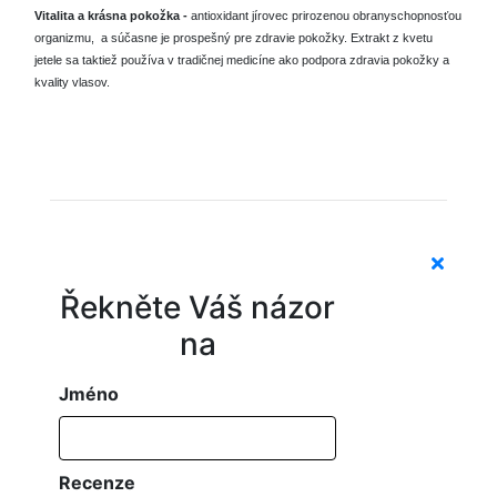
Vitalita a krásna pokožka -
antioxidant jírovec prirozenou obranyschopnosťou
organizmu,
a súčasne je prospešný pre zdravie pokožky.
Extrakt z kvetu
jetele sa taktiež používa v tradičnej
medicíne ako podpora zdravia pokožky a
kvality vlasov.
Řekněte Váš názor
na
Jméno
Recenze