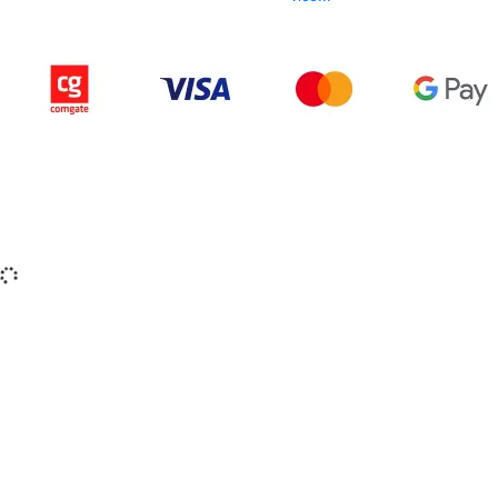
Copyright © 2015-2025 iZerex.cz Všechna práva
vyhrazena.
izerex.sk
izerex.cz
izerex.hu