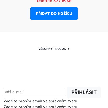
Ušetříte 377,16 Kč
PŘIDAT DO KOŠÍKU
VŠECHNY PRODUKTY
NEWSLETTER
Slevy, akce a novinky
přednostně na Váš e-mail.
PŘIHLÁSIT
Zadejte prosím email ve správném tvaru
Zadejte prosím email ve správném tvaru