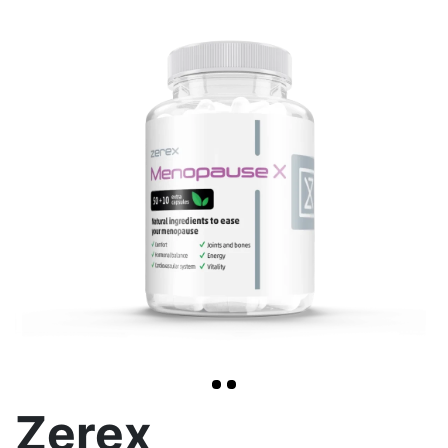
<< /span>
>
Zerex