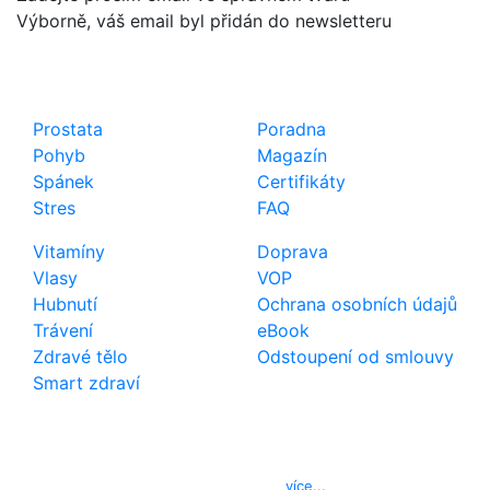
Výborně, váš email byl přidán do newsletteru
Shop
Důležité odkazy
Prostata
Poradna
Pohyb
Magazín
Spánek
Certifikáty
Stres
FAQ
Vitamíny
Doprava
Vlasy
VOP
Hubnutí
Ochrana osobních údajů
Trávení
eBook
Zdravé tělo
Odstoupení od smlouvy
Smart zdraví
Kontakt
Telefon
800 022 656
E-mail
info@izerex.cz
více...