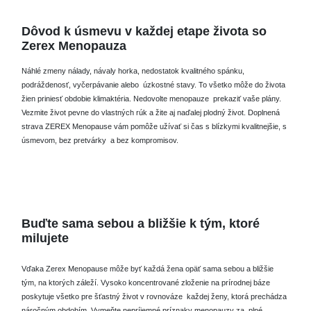
Dôvod k úsmevu v každej etape života so
Zerex Menopauza
Náhlé zmeny nálady, návaly horka, nedostatok kvalitného spánku,
podráždenosť, vyčerpávanie alebo
úzkostné stavy.
To všetko môže do života
žien priniesť obdobie klimaktéria.
Nedovolte menopauze
prekaziť vaše plány.
Vezmite život pevne do vlastných rúk a žite aj naďalej plodný život.
Doplnená
strava ZEREX Menopause vám pomôže užívať si čas s blízkymi kvalitnejšie, s
úsmevom, bez pretvárky
a bez kompromisov.
Buďte sama sebou a bližšie k tým, ktoré
milujete
Vďaka Zerex Menopause môže byť každá žena opäť sama sebou a bližšie
tým, na ktorých záleží.
Vysoko koncentrované zloženie na prírodnej báze
poskytuje všetko pre šťastný život v rovnováze
každej ženy, ktorá prechádza
náročným obdobím.
Vymeňte nepríjemné príznaky menopauzy za
plné