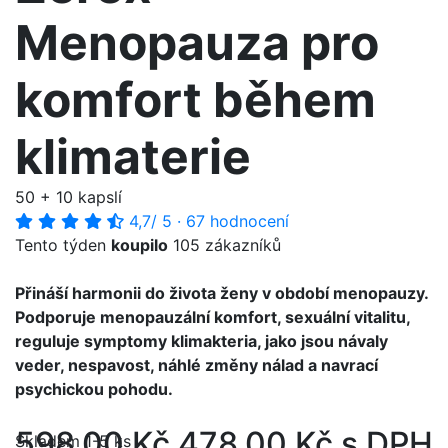
Menopauza pro
komfort během
klimaterie
50 + 10 kapslí
4,7
/ 5
·
67 hodnocení
Tento týden
koupilo
105 zákazníků
Přináší harmonii do života ženy v období menopauzy.
Podporuje menopauzální komfort, sexuální vitalitu,
reguluje symptomy klimakteria, jako jsou návaly
veder, nespavost, náhlé změny nálad a navrací
psychickou pohodu.
598,00 Kč
478,00 Kč s DPH
Skladem 1-5 ks