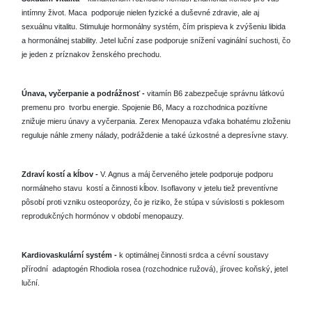
intímny život.
Maca
podporuje nielen fyzické a duševné zdravie, ale aj
sexuálnu vitalitu.
Stimuluje hormonálny systém,
čím prispieva k zvýšeniu libida
a hormonálnej stability.
Jetel luční zase podporuje snížení
vaginální suchosti, čo
je jeden z príznakov ženského prechodu.
Únava, vyčerpanie a podrážnosť -
vitamín B6 zabezpečuje správnu látkovú
premenu pro
tvorbu energie.
Spojenie B6, Macy a rozchodnica pozitívne
znižuje mieru únavy
a vyčerpania.
Zerex Menopauza vďaka bohatému zloženiu
reguluje náhle zmeny nálady, podráždenie
a také úzkostné a depresívne stavy.
Zdraví kostí a kĺbov -
V. Agnus a máj červeného jetele podporuje podporu
normálneho stavu
kostí a činnosti kĺbov.
Isoflavony v jetelu tiež preventívne
pôsobí proti vzniku osteoporózy, čo je
riziko, že stúpa v súvislosti s poklesom
reprodukčných hormónov v období menopauzy.
Kardiovaskulární systém -
k optimálnej činnosti srdca a cévní soustavy
přírodní
adaptogén Rhodiola rosea (rozchodnice ružová), jírovec koňský, jetel
luční.