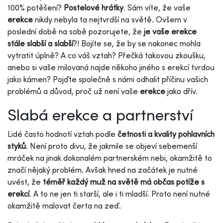
100% potěšení?
Postelové hrátky
. Sám víte, že vaše
erekce
nikdy nebyla ta nejtvrdší na světě. Ovšem v
poslední době na sobě pozorujete, že
je vaše erekce
stále slabší a slabší
?! Bojíte se, že by se nakonec mohla
vytratit úplně? A co váš vztah? Přečká takovou zkoušku,
anebo si vaše milovaná najde někoho jiného s erekcí tvrdou
jako kámen? Pojďte společně s námi odhalit příčinu vašich
problémů a důvod, proč už není vaše
erekce
jako dřív.
Slabá erekce a partnerství
Lidé často hodnotí vztah podle
četnosti a kvality pohlavních
styků
. Není proto divu, že jakmile se objeví sebemenší
mráček na jinak dokonalém partnerském nebi, okamžitě to
značí nějaký problém. Avšak hned na začátek je nutné
uvést, že
téměř každý muž na světě má občas potíže s
erekcí
. A to ne jen ti starší, ale i ti mladší. Proto není nutné
okamžitě malovat čerta na zeď.