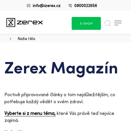
info@izerex.cz
0800022656
E-SHOP
Naše tělo
Zerex Magazín
Poctivě připravované články o tom nejdůležitějším, co
potřebuje každý vědět o svém zdraví.
Vyberte si z menu téma,
které Vás právě teď nejvíce
zajímá.