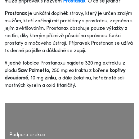
může přípravek s názvem
Prostanax
. O co se jedná?
Prostanax
je unikátní doplněk stravy, který je určen zralým
mužům, kteří začínají mít problémy s prostatou, zejména s
jejím zvětšováním. Prostanax obsahuje pouze výtažky z
rostlin, díky kterým příznivě působí na správnou funkci
prostaty a močového ústrojí. Přípravek Prostanax se užívá
1x denně po jídle a důkladně se zapíjí.
V jedné tobolce Prostanaxu najdete 320 mg extraktu z
plodu
Saw Palmetto
, 250 mg extraktu z kořene
kopřivy
dvoudomé
, 10 mg
zinku
, a dále želatinu, hořečnaté soli
mastných kyselin a oxid titaničitý.
Podpora erekce