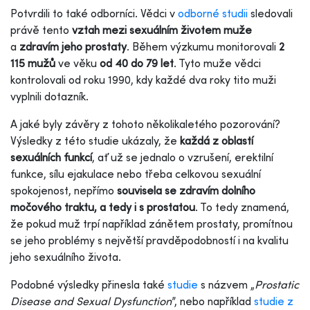
Potvrdili to také odborníci. Vědci v
odborné studii
sledovali
právě tento
vztah mezi sexuálním životem muže
a
zdravím jeho prostaty
. Během výzkumu monitorovali
2
115 mužů
ve věku
od 40 do 79 let
. Tyto muže vědci
kontrolovali od roku 1990, kdy každé dva roky tito muži
vyplnili dotazník.
A jaké byly závěry z tohoto několikaletého pozorování?
Výsledky z této studie ukázaly, že
každá z oblastí
sexuálních funkcí
, ať už se jednalo o vzrušení, erektilní
funkce, sílu ejakulace nebo třeba celkovou sexuální
spokojenost, nepřímo
souvisela se zdravím dolního
močového traktu, a tedy i s prostatou
. To tedy znamená,
že pokud muž trpí například zánětem prostaty, promítnou
se jeho problémy s největší pravděpodobností i na kvalitu
jeho sexuálního života.
Podobné výsledky přinesla také
studie
s názvem „
Prostatic
Disease and Sexual Dysfunction
”, nebo například
studie z