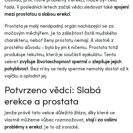
řada. V posledních letech začali vědci sledovat také
spojení
mezi prostatou a slabou erekcí
.
Prostata je malý nenápadný orgán nacházející se za
močovým měchýřem. Je to záležitost čistě mužského
charakteru, neboť ženy prostatu nemají. A vlastně z
prostého důvodu - byla by jim k ničemu. Prostata totiž
produkuje tekutinu, která je součástí ejakulátu. Tento
sekret
zvyšuje životaschopnost spermií
a
zlepšuje jejich
pohyblivost
. Bez ní by se tedy spermie nemohly dostat až k
vajíčku a oplodnit jej.
Potvrzeno vědci: Slabá
erekce a prostata
Jenže právě tato velice důležitá žláza, díky které se
vlastně můžeme vůbec rozmnožovat,
stojí i za vašimi
problémy s erekcí
. Je to až ironické.