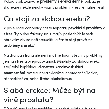
Pokud však zažíváte
problémy s erekcí denně
, pak už je
skutečně někde nějaký vážný problém, který je nutné řešit.
Co stojí za slabou erekcí?
V prvé řadě odborníky často napadají
psychické problémy
a
stres
. Tyto dva faktory totiž mají v posledních letech
obrovský vliv na naši sexualitu a často stojí právě za
problémy s erekcí
.
Na druhou stranu ale není možné hodit všechny problémy
jen na stres a přepracovanost. Mnohdy za slabou erekcí
stojí také kupříkladu
diabetes
,
kardiovaskulární
onemocnění
, roztroušená skleróza, onemocnění ledvin,
ateroskleróza, nebo třeba
alkoholismus
.
Slabá erekce: Může být na
vině prostata?
Důvodů, proč máte problémy s erekcí, může být celá