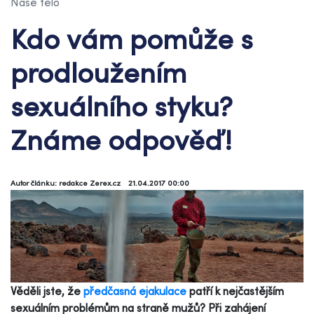
Naše tělo
Kdo vám pomůže s
prodloužením
sexuálního styku?
Známe odpověď!
Autor článku: redakce Zerex.cz
21.04.2017 00:00
Věděli jste, že
předčasná ejakulace
patří k nejčastějším
sexuálním problémům na straně mužů? Při zahájení