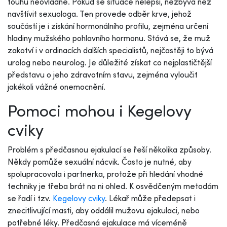
touhu neovládne. Pokud se situace nelepší, nezbývá než
navštívit sexuologa. Ten provede odběr krve, jehož
součástí je i získání hormonálního profilu, zejména určení
hladiny mužského pohlavního hormonu. Stává se, že muž
zakotví i v ordinacích dalších specialistů, nejčastěji to bývá
urolog nebo neurolog. Je důležité získat co nejplastičtější
představu o jeho zdravotním stavu, zejména vyloučit
jakékoli vážné onemocnění.
Pomoci mohou i Kegelovy
cviky
Problém s předčasnou ejakulací se řeší několika způsoby.
Někdy pomůže sexuální nácvik. Často je nutné, aby
spolupracovala i partnerka, protože při hledání vhodné
techniky je třeba brát na ni ohled. K osvědčeným metodám
se řadí i tzv.
Kegelovy cviky
. Lékař může předepsat i
znecitlivující masti, aby oddálil mužovu ejakulaci, nebo
potřebné léky. Předčasná ejakulace má víceméně