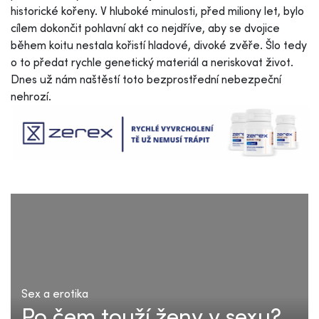
historické kořeny. V hluboké minulosti, před miliony let, bylo
cílem dokončit pohlavní akt co nejdříve, aby se dvojice
během koitu nestala kořistí hladové, divoké zvěře. Šlo tedy
o to předat rychle genetický materiál a neriskovat život.
Dnes už nám naštěstí toto bezprostřední nebezpeční
nehrozí.
Sex a erotika
Po čem touží ženy v sexu?