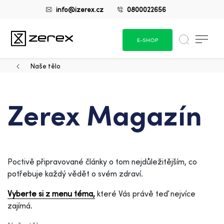
info@izerex.cz
0800022656
E-SHOP
Naše tělo
Zerex Magazín
Poctivě připravované články o tom nejdůležitějším, co
potřebuje každý vědět o svém zdraví.
Vyberte si z menu téma,
které Vás právě teď nejvíce
zajímá.