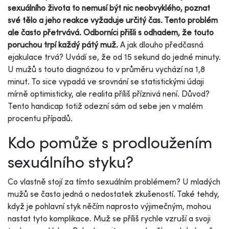
sexuálního života to nemusí být nic neobvyklého, poznat
své tělo a jeho reakce vyžaduje určitý čas. Tento problém
ale často přetrvává. Odborníci přišli s odhadem, že touto
poruchou trpí každý pátý muž.
A jak dlouho předčasná
ejakulace trvá? Uvádí se, že od 15 sekund do jedné minuty.
U mužů s touto diagnózou to v průměru vychází na 1,8
minut. To sice vypadá ve srovnání se statistickými údaji
mírně optimisticky, ale realita příliš příznivá není. Důvod?
Tento handicap totiž odezní sám od sebe jen v malém
procentu případů.
Kdo pomůže s prodloužením
sexuálního styku?
Co vlastně stojí za tímto sexuálním problémem? U mladých
mužů se často jedná o nedostatek zkušeností. Také tehdy,
když je pohlavní styk něčím naprosto výjimečným, mohou
nastat tyto komplikace. Muž se příliš rychle vzruší a svoji