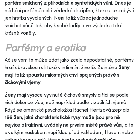
parfém smíchaný z přírodních a syntetických vůní
. Dnes je
míchání parfémů celá vědecká disciplína, kterou se zabývá
jen hrstka vyvolených. Není totiž vůbec jednoduché
smíchat vůně tak, aby k sobě ladily a ve výsledku také
krásně voněly.
Parfémy a erotika
Ač se vám to může zdát jako zcela nepodstatné, parfémy
hrají obrovskou roli také v intimním životě. Zejména
ženy
mají totiž spoustu milostných chvil spojených právě s
čichovými vjemy
.
Ženy mají vysoce vyvinuté čichové smysly a řídí se podle
nich dokonce více, než například podle vizuálních vjemů.
Když se americká psycholožka Rachel Hertzová zeptala
166 žen, jaké charakteristické rysy muže jsou pro ně
nejvíce atraktivní, uváděly na prvním místě právě vůni
, a to
s velkým náskokem například před vzhledem, hlasem nebo
velkou horou svalů. Proto byste rozhodně měl vůni