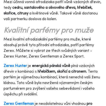
Mezi účinná vonná afrodiziaka patří vůně vzácných dřevin,
tedy
cedru, santalového a olivového dřeva, hřebíček,
skořice, citrusy
a květinové vůně. Takové vůně dostanou
vaši partnerku doslova do kolen.
Kvalitní parfémy pro muže
Mezi kvalitní afrodiziakální parfémy pro muže, které
obsahují právě tyto přírodní afrodiziaka, patří parfémy
Zerex. Můžete si vybrat ze třech svůdných variant -
Zerex Hunter, Zerex Gentleman a Zerex Sport.
Zerex Hunter
je
energická pánská vůně
plná vzácných
dřevin v kombinaci s
hřebíčkem, skořicí a citronem
. Tento
parfém je výjimečnou kombinací, která nenechá vaši ženu
klidnou. Tato vůně byla navržená významným českým
parfumérem pro zvýšení vašeho sebevědomí i vašeho
úspěchu při svádění.
Zerex Gentleman
je neodolatelnou vůni vhodnou
pro