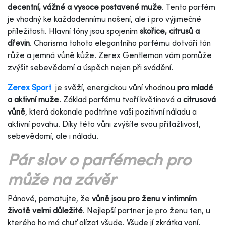
decentní, vážné a vysoce postavené muže
. Tento parfém
je vhodný ke každodennímu nošení, ale i pro výjimečné
příležitosti. Hlavní tóny jsou spojením
skořice, citrusů a
dřevin
. Charisma tohoto elegantního parfému dotváří tón
růže a jemná vůně kůže. Zerex Gentleman vám pomůže
zvýšit sebevědomí a úspěch nejen při svádění.
Zerex Sport
je svěží, energickou vůní vhodnou
pro mladé
a aktivní muže
. Základ parfému tvoří květinová a
citrusová
vůně
, která dokonale podtrhne vaši pozitivní náladu a
aktivní povahu. Díky této vůni zvýšíte svou přitažlivost,
sebevědomí, ale i náladu.
Pár slov o parfémech pro
může na závěr
Pánové, pamatujte, že
vůně jsou pro ženu v intimním
životě velmi důležité
. Nejlepší partner je pro ženu ten, u
kterého ho má chuť olízat všude. Všude jí zkrátka voní.