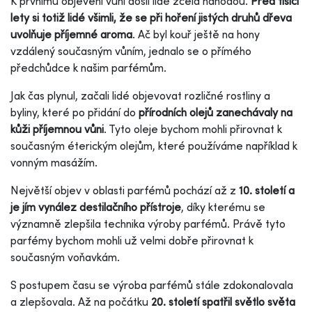
K prvnímu objevení vůní došli lidé zcela náhodou.
Před tisíci
lety si totiž lidé všimli, že se při hoření jistých druhů dřeva
uvolňuje příjemné aroma
. Ač byl kouř ještě na hony
vzdálený současným vůním, jednalo se o přímého
předchůdce k našim parfémům.
Jak čas plynul, začali lidé objevovat rozličné rostliny a
byliny, které po přidání do
přírodních olejů zanechávaly na
kůži příjemnou vůni
. Tyto oleje bychom mohli přirovnat k
současným éterickým olejům, které používáme například k
vonným masážím.
Největší objev v oblasti parfémů pochází až z
10. století a
je jím vynález destilačního přístroje
, díky kterému se
významně zlepšila technika výroby parfémů. Právě tyto
parfémy bychom mohli už velmi dobře přirovnat k
současným voňavkám.
S postupem času se výroba parfémů stále zdokonalovala
a zlepšovala. Až na počátku
20. století spatřil světlo světa