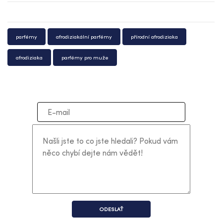
parfémy
afrodiziakální parfémy
přírodní afrodiziaka
afrodiziaka
parfémy pro muže
ODESLAŤ