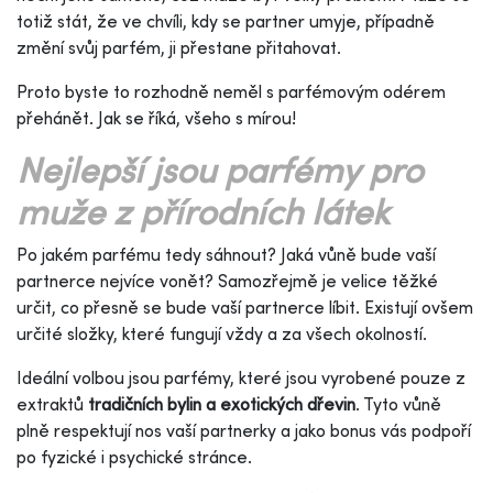
totiž stát, že ve chvíli, kdy se partner umyje, případně
změní svůj parfém, ji přestane přitahovat.
Proto byste to rozhodně neměl s parfémovým odérem
přehánět. Jak se říká, všeho s mírou!
Nejlepší jsou parfémy pro
muže z přírodních látek
Po jakém parfému tedy sáhnout? Jaká vůně bude vaší
partnerce nejvíce vonět? Samozřejmě je velice těžké
určit, co přesně se bude vaší partnerce líbit. Existují ovšem
určité složky, které fungují vždy a za všech okolností.
Ideální volbou jsou parfémy, které jsou vyrobené pouze z
extraktů
tradičních bylin a exotických dřevin
. Tyto vůně
plně respektují nos vaší partnerky a jako bonus vás podpoří
po fyzické i psychické stránce.