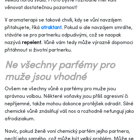
věnovat dostatečnou pozornost!
V aromaterapii se takové chvíli, kdy se vůní navzájem
přitahujete, říká
atraktant
. Pokud si ale navzájem smrdíte,
stáváte se pro partnerku odpudivými, což se naopak
nazývá
repelent
. Vůně vám tedy může výrazně dopomoci
přitáhnout si životní partnerku.
Ne všechny parfémy pro
muže jsou vhodné
Ovšem ne všechny vůně a parfémy pro muže jsou
správnou volbou. Některé voňavky jsou příliš agresivní či
nepříjemné, takže mohou dokonce protějšek odradit. Silné
chemické vůně znásilňují váš nos a rozhodně nefungují jako
afrodiziakum.
Navíc, pokud ženě voní chemický parfém jejího partnera,
necítí jeho samého, což může být velký problém. Může se