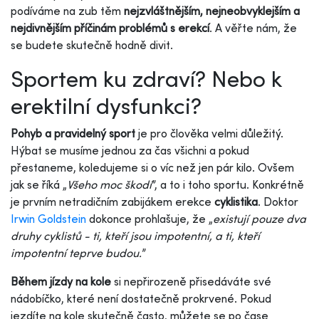
podíváme na zub těm
nejzvláštnějším, nejneobvyklejším a
nejdivnějším příčinám problémů s erekcí
. A věřte nám, že
se budete skutečně hodně divit.
Sportem ku zdraví? Nebo k
erektilní dysfunkci?
Pohyb a pravidelný sport
je pro člověka velmi důležitý.
Hýbat se musíme jednou za čas všichni a pokud
přestaneme, koledujeme si o víc než jen pár kilo. Ovšem
jak se říká „
Všeho moc škodí
”, a to i toho sportu. Konkrétně
je prvním netradičním zabijákem erekce
cyklistika
. Doktor
Irwin Goldstein
dokonce prohlašuje, že „
existují pouze dva
druhy cyklistů - ti, kteří jsou impotentní, a ti, kteří
impotentní teprve budou.
”
Během jízdy na kole
si nepřirozeně přisedáváte své
nádobíčko, které není dostatečně prokrvené. Pokud
jezdíte na kole skutečně často, můžete se po čase