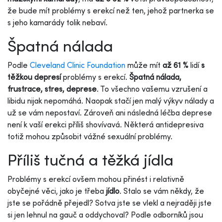
že bude mít problémy s erekcí než ten, jehož partnerka se
s jeho kamarády tolik nebaví.
Špatná nálada
Podle
Cleveland Clinic Foundation
může mít
až 61 %
lidí
s
těžkou depresí
problémy s erekcí.
Špatná nálada,
frustrace, stres, deprese
. To všechno vašemu vzrušení a
libidu nijak nepomáhá. Naopak stačí jen malý výkyv nálady a
už se vám nepostaví. Zároveň ani následná léčba deprese
není k vaší erekci příliš shovívavá. Některá antidepresiva
totiž mohou způsobit vážné sexuální problémy.
Příliš tučná a těžká jídla
Problémy s erekcí ovšem mohou přinést i relativně
obyčejné věci, jako je třeba
jídlo
. Stalo se vám někdy, že
jste se pořádně přejedl? Sotva jste se vlekl a nejraději jste
si jen lehnul na gauč a oddychoval? Podle odborníků jsou