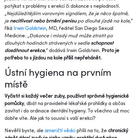
potýkat s problémy s erekcí či dokonce s neplodností.
„
Nejdůležitějším varovným signálem, že je něco špatně,
je
necitlivost nebo brnění penisu
po dlouhé jízdě na kole,
”
říká
Irwin Goldstein
, MD, ředitel San Diego Sexual
Medicine. „
Dokonce i mladý muž může ztratit po
dlouhých hodinách strávených v sedle
schopnost
dosáhnout erekce
,
” dodává Irwin Goldstein.
Proto je
potřeba to s jízdou na kole příliš nepřehánět.
Ústní hygiena na prvním
místě
Vyčistit si každý večer zuby, používat správné hygienické
pomůcky
, dbát na pravidelné lékařské prohlídky a občas
zavítat i do ordinace dentální hygieny. To všechno už moc
dobře víte. Ale jak to souvisí s vaší erekcí?
Nevěřil byste, ale
američtí vědci
přišli na to, že
chronický
zánět dásní zvyšuje riziko vzniku erektilní dysfunkce
.