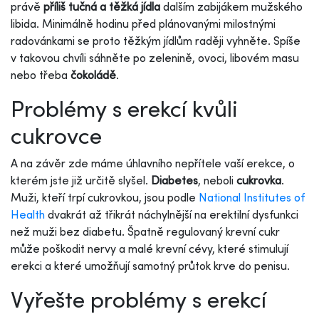
právě
příliš tučná a těžká jídla
dalším zabijákem mužského
libida. Minimálně hodinu před plánovanými milostnými
radovánkami se proto těžkým jídlům raději vyhněte. Spíše
v takovou chvíli sáhněte po zelenině, ovoci, libovém masu
nebo třeba
čokoládě
.
Problémy s erekcí kvůli
cukrovce
A na závěr zde máme úhlavního nepřítele vaší erekce, o
kterém jste již určitě slyšel.
Diabetes
, neboli
cukrovka
.
Muži, kteří trpí cukrovkou, jsou podle
National Institutes of
Health
dvakrát až třikrát náchylnější na erektilní dysfunkci
než muži bez diabetu. Špatně regulovaný krevní cukr
může poškodit nervy a malé krevní cévy, které stimulují
erekci a které umožňují samotný průtok krve do penisu.
Vyřešte problémy s erekcí