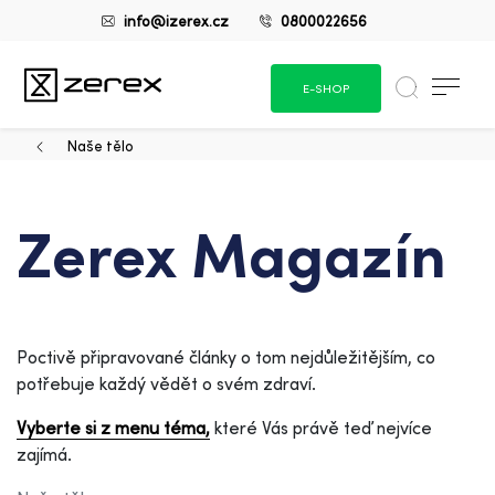
info@izerex.cz
0800022656
E-SHOP
Naše tělo
Zerex Magazín
Poctivě připravované články o tom nejdůležitějším, co
potřebuje každý vědět o svém zdraví.
Vyberte si z menu téma,
které Vás právě teď nejvíce
zajímá.