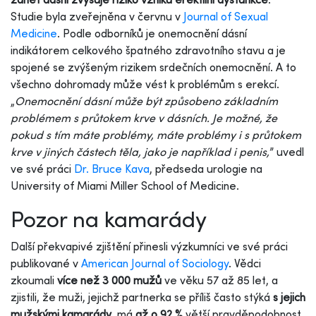
Studie byla zveřejněna v červnu v
Journal of Sexual
Medicine
. Podle odborníků je onemocnění dásní
indikátorem celkového špatného zdravotního stavu a je
spojené se zvýšeným rizikem srdečních onemocnění. A to
všechno dohromady může vést k problémům s erekcí.
„
Onemocnění dásní může být způsobeno základním
problémem s průtokem krve v dásních. Je možné, že
pokud s tím máte problémy, máte problémy i s průtokem
krve v jiných částech těla, jako je například i penis,
” uvedl
ve své práci
Dr. Bruce Kava
, předseda urologie na
University of Miami Miller School of Medicine.
Pozor na kamarády
Další překvapivé zjištění přinesli výzkumníci ve své práci
publikované v
American Journal of Sociology
. Vědci
zkoumali
více než 3 000 mužů
ve věku 57 až 85 let, a
zjistili, že muži, jejichž partnerka se příliš často stýká
s jejich
mužskými kamarády
, má
až o 92 %
větší pravděpodobnost,