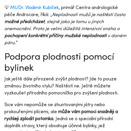
💡
MUDr. Vladimír Kubíček
, primář Centra andrologické
péče Androcare, říká: „
Neplodnosti mužů je naštěstí často
možné předcházet
, stejně jako je tomu u jiných
onemocnění. Proto je velmi důležitá intenzivní snaha o
pochopení konkrétní příčiny mužské neplodnosti
v daném
páru.
”
Podpora plodnosti pomocí
bylinek
Jak ještě dále přirozeně zvýšit plodnost? Jde to pouze
změnou životního stylu? Naštěstí ne. Ještě můžete
vyzkoušet přírodního pomocníčka pro zvýšení plodnosti.
Sice vám nepomůže se zhuntovanými játry nebo
prokouřenými plícemi, ale
může vám pomoci snadněji a
rychleji zplodit potomka
. Jedná se o speciální přírodní
doplněk stravy, který obsahuje účinné bylinky, jež