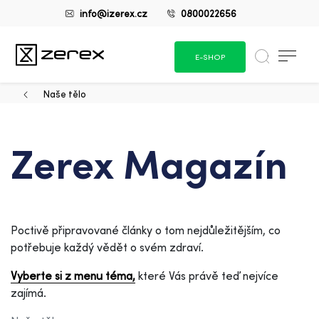
info@izerex.cz
0800022656
E-SHOP
Naše tělo
Zerex Magazín
Poctivě připravované články o tom nejdůležitějším, co
potřebuje každý vědět o svém zdraví.
Vyberte si z menu téma,
které Vás právě teď nejvíce
zajímá.