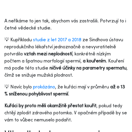
A neříkáme to jen tak, abychom vás zastrašili. Potvrzují to i
četné vědecké studie.
💡 Kupříkladu
studie z let 2017 a 2018
ze Sindhova ústavu
reprodukčního lékařství jednoznačně a nevyvratitelně
potvrdila
vztah mezi neplodností
, konkrétně nízkým
počtem a špatnou morfologií spermií,
a kouřením
. Kouření
má podle této studie
ničivé účinky na parametry spermatu
,
čímž se snižuje mužská plodnost.
💡 Navíc bylo
prokázáno
, že kuřáci mají v průměru
až o 13
% sníženou pohyblivost spermií
.
Kuřáci by proto měli okamžitě přestat kouřit
, pokud tedy
chtějí zplodit zdravého potomka. V opačném případě by se
vám to vůbec nemuselo podařit.