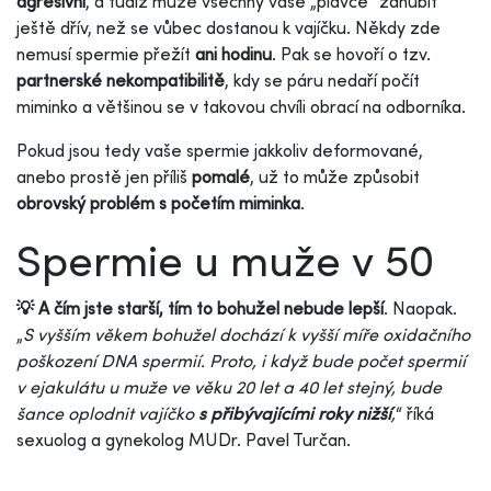
agresivní
, a tudíž může všechny vaše „plavce” zahubit
ještě dřív, než se vůbec dostanou k vajíčku. Někdy zde
nemusí spermie přežít
ani hodinu
. Pak se hovoří o tzv.
partnerské nekompatibilitě
, kdy se páru nedaří počít
miminko a většinou se v takovou chvíli obrací na odborníka.
Pokud jsou tedy vaše spermie jakkoliv deformované,
anebo prostě jen příliš
pomalé
, už to může způsobit
obrovský problém s početím miminka
.
Spermie u muže v 50
💡 A čím jste starší, tím to bohužel nebude lepší
. Naopak.
„
S vyšším věkem bohužel dochází k vyšší míře oxidačního
poškození DNA spermií. Proto, i když bude počet spermií
v ejakulátu u muže ve věku 20 let a 40 let stejný, bude
šance oplodnit vajíčko
s přibývajícími roky nižší
,
“ říká
sexuolog a gynekolog MUDr. Pavel Turčan.