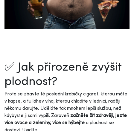
✅ Jak přirozeně zvýšit
plodnost?
Proto se zbavte té poslední krabičky cigaret, kterou máte
v kapse, a tu láhev vína, kterou chladíte v lednici, raději
někomu darujte. Uděláte tak mnohem lepší službu, než
kdybyste ji sami vypili. Zároveň
začněte žít zdravěji, jezte
více ovoce a zeleniny, více se hýbejte
a plodnost se
dostaví. Uvidíte.