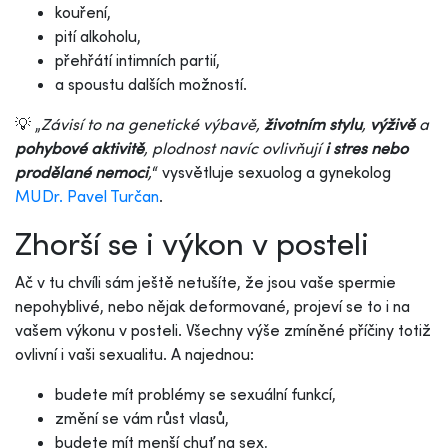
kouření,
pití alkoholu,
přehřátí intimních partií,
a spoustu dalších možností.
💡 „
Závisí to na genetické výbavě,
životním stylu
,
výživě
a
pohybové aktivitě
, plodnost navíc ovlivňují
i stres nebo
prodělané nemoci
,
“ vysvětluje sexuolog a gynekolog
MUDr. Pavel Turčan
.
Zhorší se i výkon v posteli
Ač v tu chvíli sám ještě netušíte, že jsou vaše spermie
nepohyblivé, nebo nějak deformované, projeví se to i na
vašem výkonu v posteli. Všechny výše zmíněné příčiny totiž
ovlivní i vaši sexualitu. A najednou:
budete mít problémy se sexuální funkcí,
změní se vám růst vlasů,
budete mít menší chuť na sex,