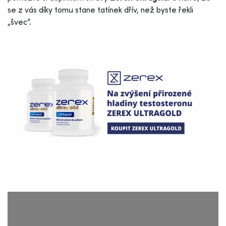
se z vás díky tomu stane tatínek dřív, než byste řekli
„švec”.