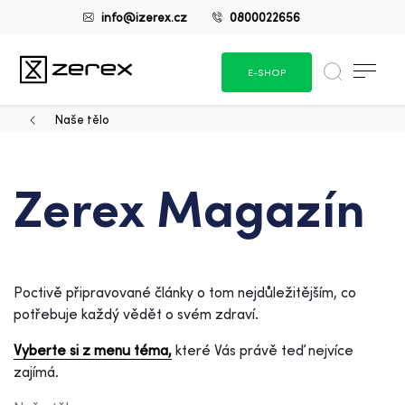
info@izerex.cz
0800022656
E-SHOP
Naše tělo
Zerex Magazín
Poctivě připravované články o tom nejdůležitějším, co
potřebuje každý vědět o svém zdraví.
Vyberte si z menu téma,
které Vás právě teď nejvíce
zajímá.