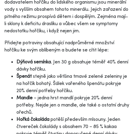
dodavatelem hořčíku do lidského organismu jsou minerální
vody s vyšším obsahem tohoto minerálu. Jejich zařazení do
pitného režimu prospívá dětem i dospělým. Zejména mají-
li sklony k deficitu draslíku a vůbec všem se symptomy
nedostatku hořčíku, i když nejen jim.
Přidejte potraviny obsahující nadprůměrné množství
hořčíku ke svým oblíbeným a budete se cítit lépe:
Dýňová semínka
. Jen 30 g obsahuje téměř 40% denní
dávky hořčíku.
Špenát
stejně jako většina tmavé zelené zeleniny je
na hořčík bohatý. Šálek vařeného špenátu pokryje
20% denní potřeby hořčíku.
Mandle
– jedna hrst mandlí pokryje 20% denní
potřeby. Nejde jen o mandle, ale také o ostatní druhy
ořechů.
Hořká čokoláda
potěší především mlsouny. Jeden
čtvereček čokolády s obsahem 70 – 85 % kakaa
pokryje téměř čtvrtinu doporučené denní dávky.