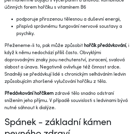
účinných forem hořčíku s vitamínem B6
podporuje přirozenou tělesnou a duševní energii,
přispívá správnému fungování nervové soustavy a
psychiky.
Přeženeme-li to, pak může způsobit
hořčík předávkování
, i
když k němu nedochází příliš často. Obvyklými
doprovodnými znaky jsou nechutenství, zvracení, svalová
slabost a únava. Negativně ovlivňuje též činnost srdce.
Snadněji se předávkují lidé s chronickým selháváním ledvin
způsobujícím zhoršené vylučování hořčíku z těla.
Předávkování hořčíkem
zdravé tělo snadno odstraní
snížením jeho příjmu. V případě souvislosti s ledvinami bývá
nutné sáhnout k dialýze.
Spánek - základní kámen
pevného zdraví