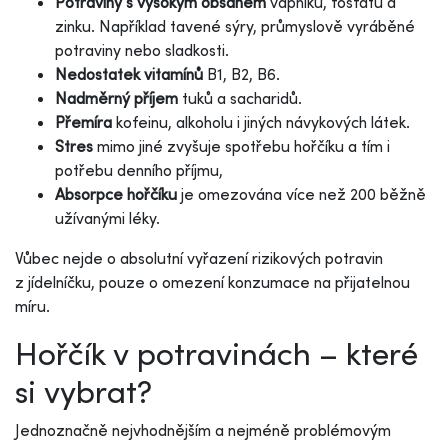
Potraviny s vysokým obsahem
vápníku, fosfátu a
zinku. Například tavené sýry, průmyslově vyráběné
potraviny nebo sladkosti.
Nedostatek vitamínů
B1, B2, B6.
Nadměrný příjem
tuků a sacharidů.
Přemíra
kofeinu, alkoholu i jiných návykových látek.
Stres
mimo jiné zvyšuje spotřebu hořčíku a tím i
potřebu denního příjmu,
Absorpce hořčíku
je omezována více než 200 běžně
užívanými léky.
Vůbec nejde o absolutní vyřazení rizikových potravin
z jídelníčku, pouze o omezení konzumace na přijatelnou
míru.
Hořčík v potravinách – které
si vybrat?
Jednoznačně nejvhodnějším a nejméně problémovým