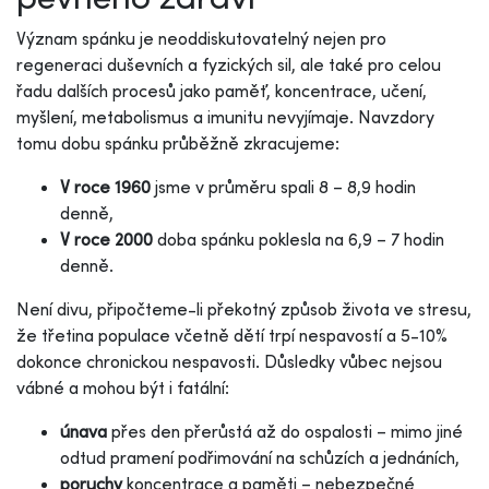
Význam spánku je neoddiskutovatelný nejen pro
regeneraci duševních a fyzických sil, ale také pro celou
řadu dalších procesů jako paměť, koncentrace, učení,
myšlení, metabolismus a imunitu nevyjímaje. Navzdory
tomu dobu spánku průběžně zkracujeme:
V roce 1960
jsme v průměru spali 8 – 8,9 hodin
denně,
V roce 2000
doba spánku poklesla na 6,9 – 7 hodin
denně.
Není divu, připočteme-li překotný způsob života ve stresu,
že třetina populace včetně dětí trpí nespavostí a 5-10%
dokonce chronickou nespavosti. Důsledky vůbec nejsou
vábné a mohou být i fatální:
únava
přes den přerůstá až do ospalosti – mimo jiné
odtud pramení podřimování na schůzích a jednáních,
poruchy
koncentrace a paměti – nebezpečné