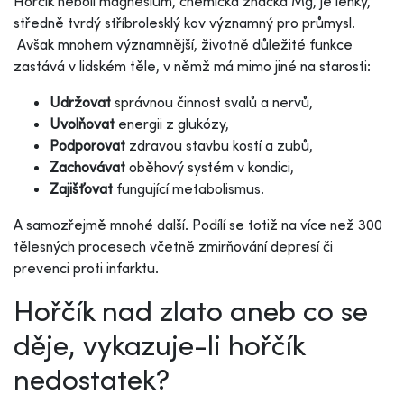
Hořčík neboli magnesium, chemická značka Mg, je lehký,
středně tvrdý stříbrolesklý kov významný pro průmysl.
Avšak mnohem významnější, životně důležité funkce
zastává v lidském těle, v němž má mimo jiné na starosti:
Udržovat
správnou činnost svalů a nervů,
Uvolňovat
energii z glukózy,
Podporovat
zdravou stavbu kostí a zubů,
Zachovávat
oběhový systém v kondici,
Zajišťovat
fungující metabolismus.
A samozřejmě mnohé další. Podílí se totiž na více než 300
tělesných procesech včetně zmirňování depresí či
prevenci proti infarktu.
Hořčík nad zlato aneb co se
děje, vykazuje-li hořčík
nedostatek?