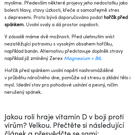
myslíme. Především některé projevy jeho nedostatku jako
bolesti hlavy, stavy úzkosti, křeče a samozřejmě stres
s depresemi. Proto bývá doporučováno podat
hořčík před
spánkem
. Uvolní svaly a dá prostor ospalosti.
V zásadě máme dvě možnosti. Před ulehnutím sníst
nezatěžující potravinu s vysokým obsahem hořčíku,
například banán. Alternativu představuje doplněk stravy
například již zmíněný Zerex
Magnesium + B6
.
Hořčík před spánkem uvolní napětí nashromážděné
v průběhu náročného dne, pomůže od stresu a zklidní tělo i
mysl. Ideální stav pro pohodové usínání a pevný, ničím
nerušený spánek.
Jakou roli hraje vitamin D v boji proti
virům? Velkou. Přečtěte si následující
článek a přesvědčte se sami: