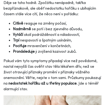
Děje se toho hodně. Zpočátku nenápadně, takřka
bezpříznakově, ale oběť nedostatku hořčíku s ubíhajícím
časem stále více cítí, že něco není v pořádku:
Citlivě
reaguje na změny počasí,
Nadměrně
se potí i bez zjevného důvodu,
Vytáčí
okolí podrážděností a náladovostí,
Trpí
nespavostí a špatným usínáním,
Pociťuje
mravenčení v končetinách,
Pronásleduje
ji zvýšená kazivost zubů.
Pokud vám tyto symptomy připadají více než povědomé,
nastal nejvyšší čas ověřit stav těla lékařem dřív, než se
život otravující příznaky promění v příznaky vážného
onemocnění. Věřte, nejste v tom sami. Průzkumy poukazují
na
nedostatek hořčíku až u třetiny populace
. Jde o téměř
alarmující stav.