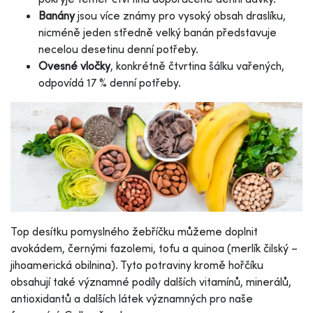
Banány
jsou více známy pro vysoký obsah draslíku,
nicméně jeden středně velký banán představuje
necelou desetinu denní potřeby.
Ovesné vločky
, konkrétně čtvrtina šálku vařených,
odpovídá 17 % denní potřeby.
Top desítku pomyslného žebříčku můžeme doplnit
avokádem, černými fazolemi, tofu a quinoa (merlík čilský –
jihoamerická obilnina). Tyto potraviny kromě hořčíku
obsahují také významné podíly dalších vitamínů, minerálů,
antioxidantů a dalších látek významných pro naše