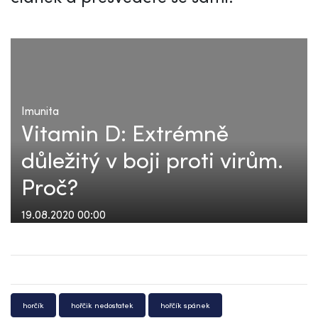
Imunita
Vitamin D: Extrémně
důležitý v boji proti virům.
Proč?
19.08.2020 00:00
horčík
hořčik nedostatek
hořčík spánek