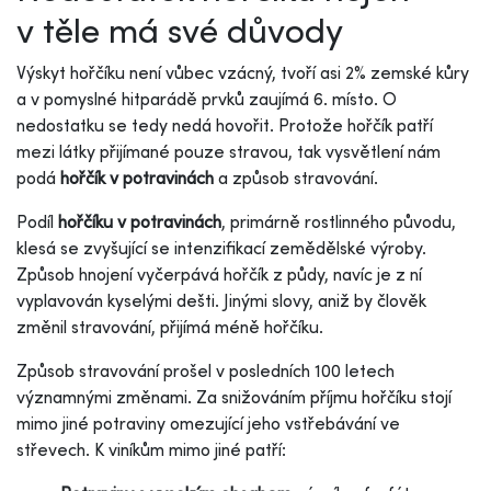
v těle má své důvody
Výskyt hořčíku není vůbec vzácný, tvoří asi 2% zemské kůry
a v pomyslné hitparádě prvků zaujímá 6. místo. O
nedostatku se tedy nedá hovořit. Protože hořčík patří
mezi látky přijímané pouze stravou, tak vysvětlení nám
podá
hořčík v potravinách
a způsob stravování.
Podíl
hořčíku v potravinách
, primárně rostlinného původu,
klesá se zvyšující se intenzifikací zemědělské výroby.
Způsob hnojení vyčerpává hořčík z půdy, navíc je z ní
vyplavován kyselými dešti. Jinými slovy, aniž by člověk
změnil stravování, přijímá méně hořčíku.
Způsob stravování prošel v posledních 100 letech
významnými změnami. Za snižováním příjmu hořčíku stojí
mimo jiné potraviny omezující jeho vstřebávání ve
střevech. K viníkům mimo jiné patří: