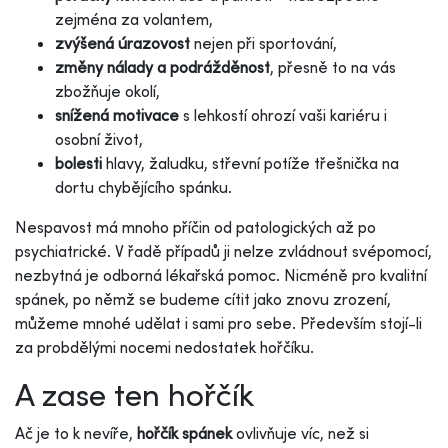
zejména za volantem,
zvýšená úrazovost
nejen při sportování,
změny nálady a
podrážděnost
, přesně to na vás
zbožňuje okolí,
snížená motivace
s lehkostí ohrozí vaši kariéru i
osobní život,
bolesti
hlavy, žaludku, střevní potíže třešnička na
dortu chybějícího spánku.
Nespavost má mnoho příčin od patologických až po
psychiatrické. V řadě případů ji nelze zvládnout svépomocí,
nezbytná je odborná lékařská pomoc. Nicméně pro kvalitní
spánek, po němž se budeme cítit jako znovu zrození,
můžeme mnohé udělat i sami pro sebe. Především stojí-li
za probdělými nocemi nedostatek hořčíku.
A zase ten hořčík
Ač je to k nevíře,
hořčík spánek
ovlivňuje víc, než si