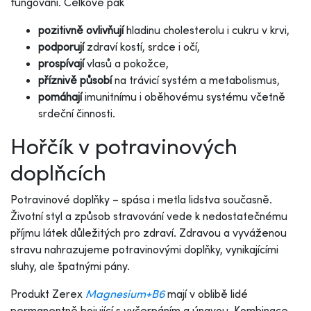
fungování. Celkově pak
pozitivně ovlivňují
hladinu cholesterolu i cukru v krvi,
podporují
zdraví kostí, srdce i očí,
prospívají
vlasů a pokožce,
příznivě působí
na trávicí systém a metabolismus,
pomáhají
imunitnímu i oběhovému systému včetně
srdeční činnosti.
Hořčík v potravinových
doplňcích
Potravinové doplňky – spása i metla lidstva současně.
Životní styl a způsob stravování vede k nedostatečnému
příjmu látek důležitých pro zdraví. Zdravou a vyváženou
stravu nahrazujeme potravinovými doplňky, vynikajícími
sluhy, ale špatnými pány.
Produkt Zerex
Magnesium+B6
mají v oblibě lidé
permanentně bojující s vyčerpáním a únavou. Kombinace