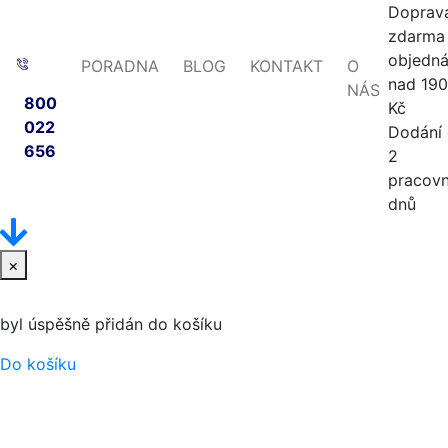
Doprav
zdarma 
objedn
PORADNA
BLOG
KONTAKT
O
nad 19
NÁS
800
Kč
022
Dodání
656
2
pracovn
dnů
×
byl úspěšně přidán do košíku
Do košíku