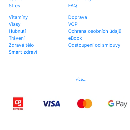
Stres
FAQ
Vitamíny
Doprava
Vlasy
VOP
Hubnutí
Ochrana osobních údajů
Trávení
eBook
Zdravé tělo
Odstoupení od smlouvy
Smart zdraví
Kontakt
Telefon
800 022 656
E-mail
info@izerex.cz
více...
Copyright © 2015-2025 iZerex.cz Všechna práva
vyhrazena.