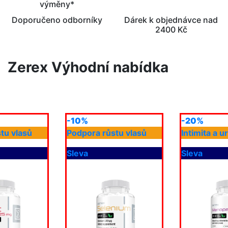
výměny*
Doporučeno odborníky
Dárek k objednávce nad
2400 Kč
Zerex Výhodní nabídka
-10%
-20%
tu vlasů
Podpora růstu vlasů
Intimita a u
Sleva
Sleva