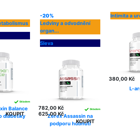
-20%
Intimita a u
etabolismus
Ledviny a odvodnění
organ...
Sleva
380,00 Kč
L-ar
✓
Skladem
782,00 Kč
xin Balance
✓
Skladem
KOUPIT
625,00 Kč
 diabetiky
Zerex Assassin na
KOUPIT
podporu hubnutí