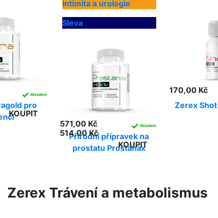
Intimita a urologie
Sleva
170,00 Kč
✓
Skladem
ragold pro
Zerex Shot
KOUPIT
enci
571,00 Kč
✓
Skladem
514,00 Kč
Přírodní přípravek na
KOUPIT
prostatu Prostanax
Zerex Trávení a metabolismus