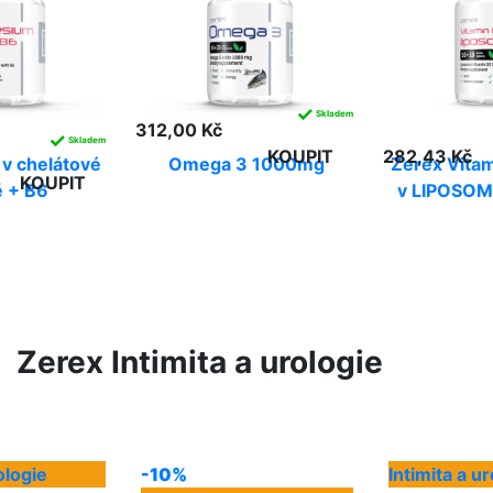
✓
Skladem
312,00 Kč
✓
Skladem
KOUPIT
282,43 Kč
v chelátové
Omega 3 1000mg
Zerex Vita
KOUPIT
 + B6
v LIPOSOM
Zerex Intimita a urologie
ologie
-10%
Intimita a u