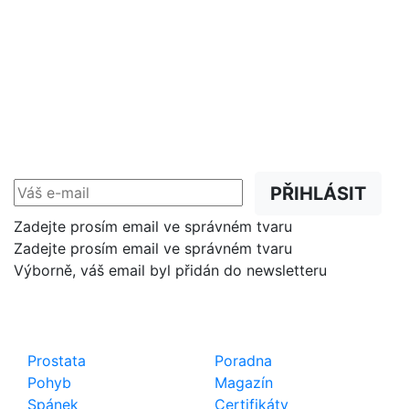
NEWSLETTER
Slevy, akce a novinky
přednostně na Váš e-mail.
PŘIHLÁSIT
Zadejte prosím email ve správném tvaru
Zadejte prosím email ve správném tvaru
Výborně, váš email byl přidán do newsletteru
Shop
Důležité odkazy
Prostata
Poradna
Pohyb
Magazín
Spánek
Certifikáty