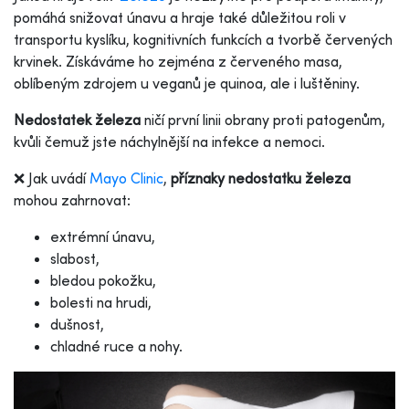
pomáhá snižovat únavu a hraje také důležitou roli v
transportu kyslíku, kognitivních funkcích a tvorbě červených
krvinek. Získáváme ho zejména z červeného masa,
oblíbeným zdrojem u veganů je quinoa, ale i luštěniny.
Nedostatek železa
ničí první linii obrany proti patogenům,
kvůli čemuž jste náchylnější na infekce a nemoci.
❌ Jak uvádí
Mayo Clinic
,
příznaky nedostatku železa
mohou zahrnovat:
extrémní únavu,
slabost,
bledou pokožku,
bolesti na hrudi,
dušnost,
chladné ruce a nohy.