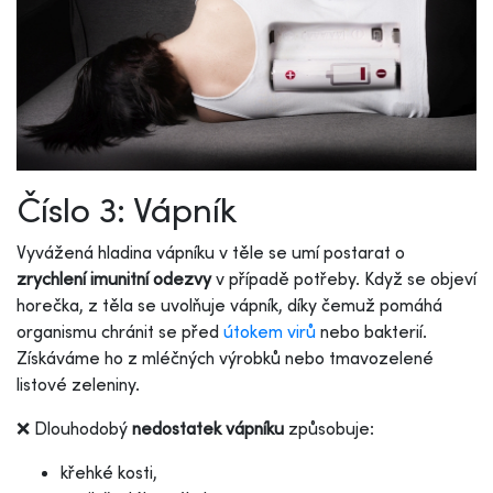
Číslo 3: Vápník
Vyvážená hladina vápníku v těle se umí postarat o
zrychlení imunitní odezvy
v případě potřeby. Když se objeví
horečka, z těla se uvolňuje vápník, díky čemuž pomáhá
organismu chránit se před
útokem virů
nebo bakterií.
Získáváme ho z mléčných výrobků nebo tmavozelené
listové zeleniny.
❌ Dlouhodobý
nedostatek vápníku
způsobuje:
křehké kosti,