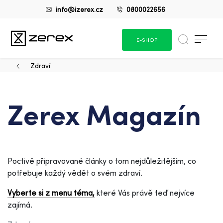
info@izerex.cz
0800022656
E-SHOP
Zdraví
Zerex Magazín
Poctivě připravované články o tom nejdůležitějším, co
potřebuje každý vědět o svém zdraví.
Vyberte si z menu téma,
které Vás právě teď nejvíce
zajímá.