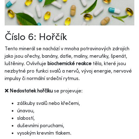
Číslo 6: Hořčík
Tento minerál se nachází v mnoha potravinových zdrojích
jako jsou ořechy, banány, datle, maliny, meruňky, špenát,
luštěniny. Ovlivňuje
biochemické reakce
těla, které jsou
nezbytné pro funkci svalů a nervů, vývoj energie, nervové
impulsy či normální srdeční rytmus.
❌ Nedostatek hořčíku
se projevuje:
záškuby svalů nebo křečemi,
únavou,
slabostí,
duševními poruchami,
vysokým krevním tlakem.