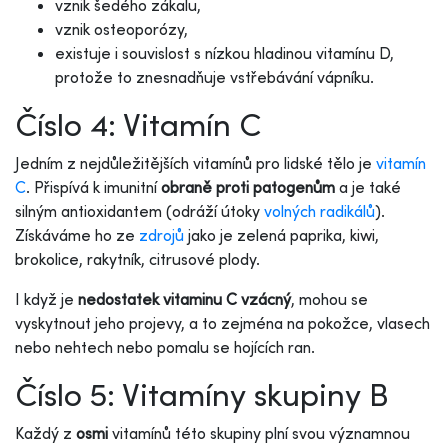
vznik šedého zákalu,
vznik osteoporózy,
existuje i souvislost s nízkou hladinou vitamínu D,
protože to znesnadňuje vstřebávání vápníku.
Číslo 4: Vitamín C
Jedním z nejdůležitějších vitamínů pro lidské tělo je
vitamín
C
. Přispívá k imunitní
obraně proti patogenům
a je také
silným antioxidantem (odráží útoky
volných radikálů
).
Získáváme ho ze
zdrojů
jako je zelená paprika, kiwi,
brokolice, rakytník, citrusové plody.
I když je
nedostatek vitaminu C vzácný
, mohou se
vyskytnout jeho projevy, a to zejména na pokožce, vlasech
nebo nehtech nebo pomalu se hojících ran.
Číslo 5: Vitamíny skupiny B
Každý z
osmi
vitamínů této skupiny plní svou významnou