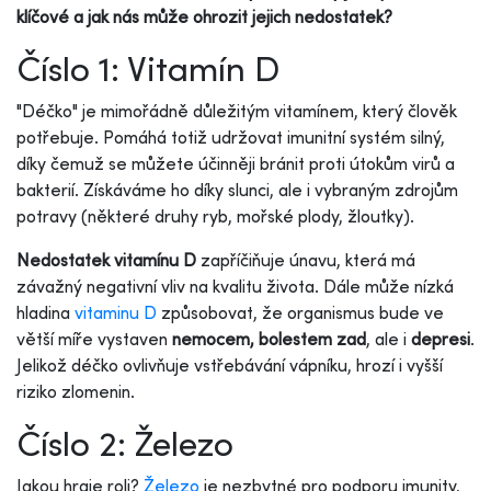
klíčové a jak nás může ohrozit jejich nedostatek?
Číslo 1: Vitamín D
"Déčko" je mimořádně důležitým vitamínem, který člověk
potřebuje. Pomáhá totiž udržovat imunitní systém silný,
díky čemuž se můžete účinněji bránit proti útokům virů a
bakterií. Získáváme ho díky slunci, ale i vybraným zdrojům
potravy (některé druhy ryb, mořské plody, žloutky).
Nedostatek vitamínu D
zapříčiňuje únavu, která má
závažný negativní vliv na kvalitu života. Dále může nízká
hladina
vitaminu D
způsobovat, že organismus bude ve
větší míře vystaven
nemocem, bolestem zad
, ale i
depresi
.
Jelikož déčko ovlivňuje vstřebávání vápníku, hrozí i vyšší
riziko zlomenin.
Číslo 2: Železo
Jakou hraje roli?
Železo
je nezbytné pro podporu imunity,