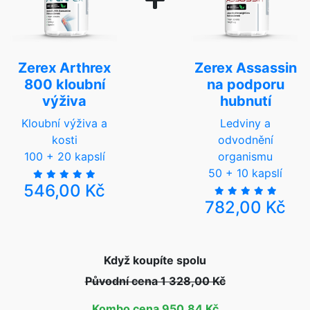
Zerex Arthrex
Zerex Assassin
800 kloubní
na podporu
výživa
hubnutí
Kloubní výživa a
Ledviny a
kosti
odvodnění
100 + 20 kapslí
organismu
50 + 10 kapslí
546,00 Kč
782,00 Kč
Když koupíte spolu
Původní cena 1 328,00 Kč
Kombo cena 950,84 Kč