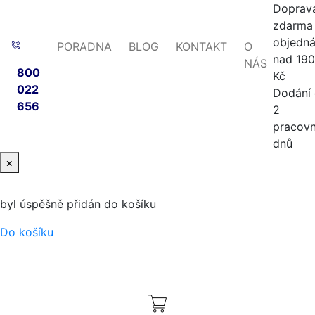
Doprav
zdarma 
objedn
PORADNA
BLOG
KONTAKT
O
nad 19
NÁS
800
Kč
022
Dodání
656
2
pracovn
dnů
×
byl úspěšně přidán do košíku
Do košíku