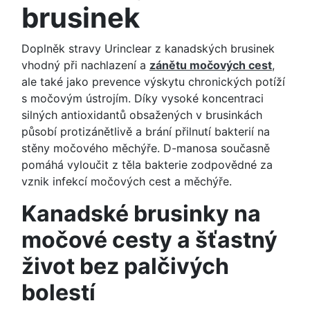
brusinek
Doplněk stravy Urinclear z kanadských brusinek
vhodný při nachlazení a
zánětu močových cest
,
ale také jako prevence výskytu chronických potíží
s močovým ústrojím. Díky vysoké koncentraci
silných antioxidantů obsažených v brusinkách
působí protizánětlivě a brání přilnutí bakterií na
stěny močového měchýře. D-manosa současně
pomáhá vyloučit z těla bakterie zodpovědné za
vznik infekcí močových cest a měchýře.
Kanadské brusinky na
močové cesty a šťastný
život bez palčivých
bolestí