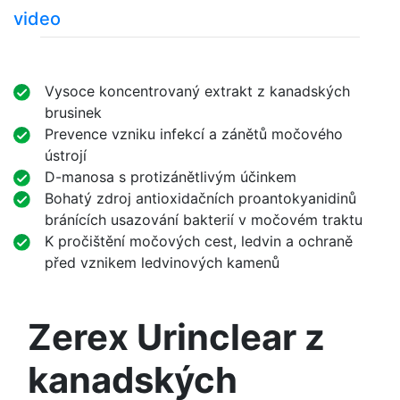
video
Vysoce koncentrovaný extrakt z kanadských
brusinek
Prevence vzniku infekcí a zánětů močového
ústrojí
D-manosa s protizánětlivým účinkem
Bohatý zdroj antioxidačních proantokyanidinů
bránících usazování bakterií v močovém traktu
K pročištění močových cest, ledvin a ochraně
před vznikem ledvinových kamenů
Zerex Urinclear z
kanadských