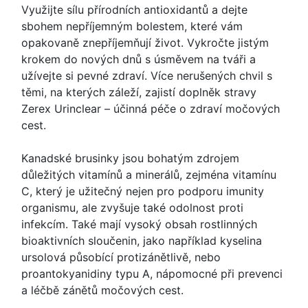
Využijte sílu přírodních antioxidantů a dejte
sbohem nepříjemným bolestem, které vám
opakovaně znepříjemňují život. Vykročte jistým
krokem do nových dnů s úsměvem na tváři a
užívejte si pevné zdraví. Více nerušených chvil s
těmi, na kterých záleží, zajistí doplněk stravy
Zerex Urinclear – účinná péče o zdraví močových
cest.
Kanadské brusinky jsou bohatým zdrojem
důležitých vitamínů a minerálů, zejména vitamínu
C, který je užitečný nejen pro podporu imunity
organismu, ale zvyšuje také odolnost proti
infekcím. Také mají vysoký obsah rostlinných
bioaktivních sloučenin, jako například kyselina
ursolová působící protizánětlivě, nebo
proantokyanidiny typu A, nápomocné při prevenci
a léčbě zánětů močových cest.