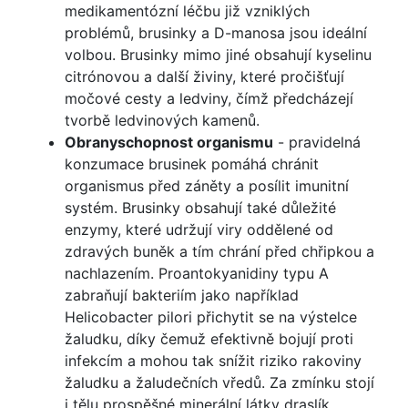
medikamentózní léčbu již vzniklých
problémů, brusinky a D-manosa jsou ideální
volbou. Brusinky mimo jiné obsahují kyselinu
citrónovou a další živiny, které pročišťují
močové cesty a ledviny, čímž předcházejí
tvorbě ledvinových kamenů.
Obranyschopnost organismu
- pravidelná
konzumace brusinek pomáhá chránit
organismus před záněty a posílit imunitní
systém. Brusinky obsahují také důležité
enzymy, které udržují viry oddělené od
zdravých buněk a tím chrání před chřipkou a
nachlazením. Proantokyanidiny typu A
zabraňují bakteriím jako například
Helicobacter pilori přichytit se na výstelce
žaludku, díky čemuž efektivně bojují proti
infekcím a mohou tak snížit riziko rakoviny
žaludku a žaludečních vředů. Za zmínku stojí
i tělu prospěšné minerální látky draslík,