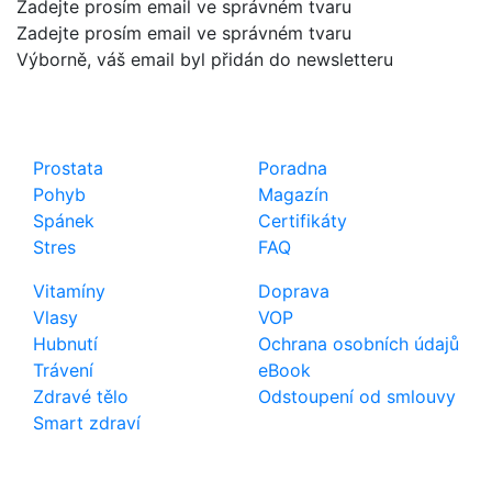
Zadejte prosím email ve správném tvaru
Zadejte prosím email ve správném tvaru
Výborně, váš email byl přidán do newsletteru
Shop
Důležité odkazy
Prostata
Poradna
Pohyb
Magazín
Spánek
Certifikáty
Stres
FAQ
Vitamíny
Doprava
Vlasy
VOP
Hubnutí
Ochrana osobních údajů
Trávení
eBook
Zdravé tělo
Odstoupení od smlouvy
Smart zdraví
Kontakt