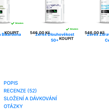
✓
Skladem
✓
Skladem
KOUPIT
546,00 Kč
546,00 Kč
 Bikarbona
Zerex Dlouhověkost
Zerex Zdra
KOUPIT
50+
C
POPIS
RECENZE (52)
SLOŽENÍ A DÁVKOVÁNÍ
OTÁZKY