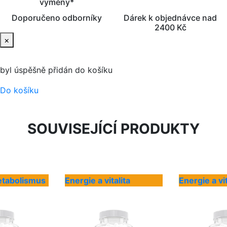
výměny*
Doporučeno odborníky
Dárek k objednávce nad
2400 Kč
×
byl úspěšně přidán do košíku
Do košíku
SOUVISEJÍCÍ PRODUKTY
etabolismus
Energie a vitalita
Energie a vit