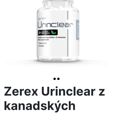
<< /span>
>
Zerex Urinclear z
kanadských