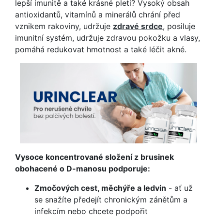
lepší imunitě a také krásné pleti? Vysoký obsah
antioxidantů, vitamínů a minerálů chrání před
vznikem rakoviny, udržuje
zdravé srdce
, posiluje
imunitní systém, udržuje zdravou pokožku a vlasy,
pomáhá redukovat hmotnost a také léčit akné.
Vysoce koncentrované složení z brusinek
obohacené o D-manosu podporuje:
Zmočových cest, měchýře a ledvin
- ať už
se snažíte předejít chronickým zánětům a
infekcím nebo chcete podpořit