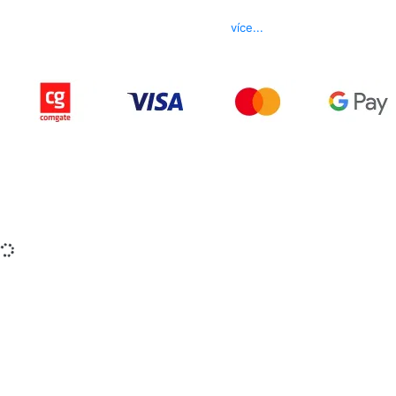
Telefon
800 022 656
E-mail
info@izerex.cz
více...
Copyright © 2015-2025 iZerex.cz Všechna práva
vyhrazena.
izerex.sk
izerex.cz
izerex.hu