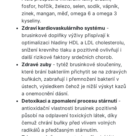
fosfor, hořčík, železo, selen, sodík, vápník,
zinek, mangan, měď, omega 6 a omega 3
kyseliny.
Zdraví kardiovaskulárního systému
-
brusinkové doplňky výživy přispívají k
optimalizaci hladiny HDL a LDL cholesterolu,
snížení krevního tlaku a pozitivně ovlivňují i
další rizikové faktory srdečních chorob.
Zdravé zuby
- tytéž brusinkové sloučeniny,
které brání bakteriím přichytit se na zdravých
buňkách, zabraňují i přemnožení bakterií v
ústech, výsledkem čehož je nižší výskyt kazů
a onemocnění dásní.
Detoxikaci a zpomalení procesu stárnutí
-
antioxidační vlastnosti brusinek pozitivně
působí na odplavení toxických látek, díky
čemuž chrání buňky před vlivem volných
radikálů a předčasným stárnutím.