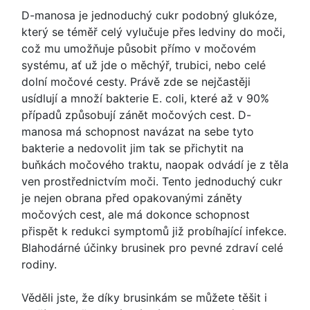
D-manosa je jednoduchý cukr podobný glukóze,
který se téměř celý vylučuje přes ledviny do moči,
což mu umožňuje působit přímo v močovém
systému, ať už jde o měchýř, trubici, nebo celé
dolní močové cesty. Právě zde se nejčastěji
usídlují a množí bakterie E. coli, které až v 90%
případů způsobují zánět močových cest. D-
manosa má schopnost navázat na sebe tyto
bakterie a nedovolit jim tak se přichytit na
buňkách močového traktu, naopak odvádí je z těla
ven prostřednictvím moči. Tento jednoduchý cukr
je nejen obrana před opakovanými záněty
močových cest, ale má dokonce schopnost
přispět k redukci symptomů již probíhající infekce.
Blahodárné účinky brusinek pro pevné zdraví celé
rodiny.
Věděli jste, že díky brusinkám se můžete těšit i