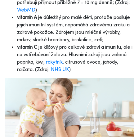
potřebují přijmout přibližně 7 - 10 mg denně; (Zdroj:
WebMD
)
vitamín A
je důležitý pro malé děti, protože posiluje
jejich imunitní systém, napomáhá zdravému zraku a
zdravé pokožce. Zdrojem jsou mléčné výrobky,
mrkev, sladké brambory, brokolice, zelí;
vitamín C
je klíčový pro celkové zdraví a imunitu, ale i
na vstřebávání
ž
eleza. Hlavními zdroji jsou zelená
paprika, kiwi,
rakytník
, citrusové ovoce, jahody,
rajčata. (Zdroj:
NHS UK
)