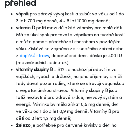
přehled
vápník
pro zdravý vývoj kostí a zubů: ve věku od 1 do
3 let: 700 mg denně, 4 - 8 let 1000 mg denně;
vitamin D
patří mezi důležité vitamíny pro malé děti.
Má za úkol spolupracovat s vápníkem na tvorbě kostí
a může pomoci předcházet chorobám v pozdějším
věku. Získává se zejména ze slunečního záření nebo
z
doplňků stravy
, doporučená denní dávka je 400 IU
(mezinárodních jednotek);
vitamíny skupiny B
- B12 se nachází především ve
vajíčkách, rybách a drůbeži, na jeho příjem by si měli
tedy dávat pozor rodiny, které se stravují veganskou
a vegetariánskou stravou. Vitamíny skupiny B jsou
totiž nezbytné pro zdravé srdce, nervový systém a
energii. Miminka by měla získat 0,5 mg denně, děti
ve věku od 1 do 3 let 0,9 mg denně. Vitamíny B pro
děti od 3 let: 1,2 mg denně;
železo
je potřebné pro červené krvinky a děti ho