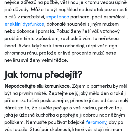
nejvíce zářezů na pažbě, většinou je k tomu vedou úplně
jiné důvody. Může to být například nedostatek pozornosti
a citů v manželství,
impotence
partnera, pocit osamělosti,
erektilní dysfunkce
, dokonalé souznění s jiným mužem
nebo dokonce i pomsta. Pokud ženy řeší váš vztahový
problém tímto způsobem, rozhodně vám to neřeknou
ihned. Avšak když se k tomu odhodlají, utrpí vaše ego
ohromnou ránu, protože drtivé procento mužů nese
nevěru své ženy velmi těžce.
Jak tomu předejít?
Nepodceňujte sílu komunikace
. Zájem o partnerku by měl
být na prvním místě. Zeptejte se jí, jaký měla den a také ji
přitom skutečně poslouchejte, přineste ji čas od času malý
dárek za to, že skvěle pečuje o vaši rodinu, pochvalte ji,
jaká je úžasná kuchařka a popřejte ji dobrou noc něžným
polibkem. Nemusíte používat kdejaké
feromony
, aby po
vás toužila. Stačí pár drobností, které vás stojí minimum