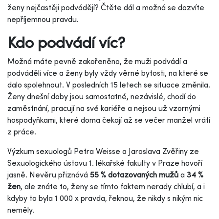
ženy nejčastěji podvádějí? Čtěte dál a možná se dozvíte
nepříjemnou pravdu.
Kdo podvádí víc?
Možná máte pevně zakořeněno, že muži podvádí a
podváděli více a ženy byly vždy věrné bytosti, na které se
dalo spolehnout. V posledních 15 letech se situace změnila.
Ženy dnešní doby jsou samostatné, nezávislé, chodí do
zaměstnání, pracují na své kariéře a nejsou už vzornými
hospodyňkami, které doma čekají až se večer manžel vrátí
z práce.
Výzkum sexuologů Petra Weisse a Jaroslava Zvěřiny ze
Sexuologického ústavu 1. lékařské fakulty v Praze hovoří
jasně. Nevěru přiznává
55 % dotazovaných mužů
a
34 %
žen
, ale znáte to, ženy se tímto faktem nerady chlubí, a i
kdyby to byla 1 000 x pravda, řeknou, že nikdy s nikým nic
neměly.