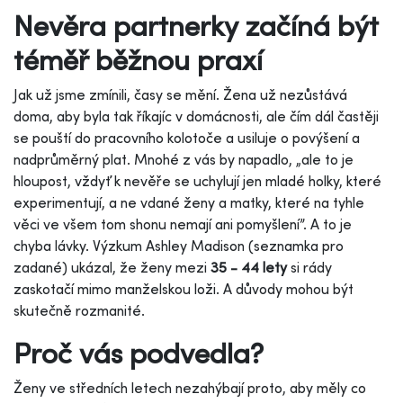
Nevěra partnerky začíná být
téměř běžnou praxí
Jak už jsme zmínili, časy se mění. Žena už nezůstává
doma, aby byla tak říkajíc v domácnosti, ale čím dál častěji
se pouští do pracovního kolotoče a usiluje o povýšení a
nadprůměrný plat. Mnohé z vás by napadlo, „ale to je
hloupost, vždyť k nevěře se uchylují jen mladé holky, které
experimentují, a ne vdané ženy a matky, které na tyhle
věci ve všem tom shonu nemají ani pomyšlení”. A to je
chyba lávky. Výzkum Ashley Madison (seznamka pro
zadané) ukázal, že ženy mezi
35 - 44 lety
si rády
zaskotačí mimo manželskou loži. A důvody mohou být
skutečně rozmanité.
Proč vás podvedla?
Ženy ve středních letech nezahýbají proto, aby měly co