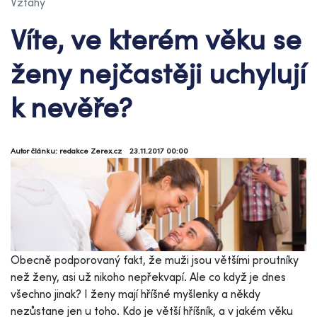
Vztahy
Víte, ve kterém věku se
ženy nejčastěji uchylují
k nevěře?
Autor článku: redakce Zerex.cz
23.11.2017 00:00
Obecně podporovaný fakt, že muži jsou většími proutníky
než ženy, asi už nikoho nepřekvapí. Ale co když je dnes
všechno jinak? I ženy mají hříšné myšlenky a někdy
nezůstane jen u toho. Kdo je větší hříšník, a v jakém věku