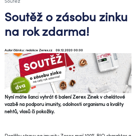
Soutěž
Soutěž o zásobu zinku
na rok zdarma!
Autor článku: redakce Zerex.cz
09.12.2020 00:00
Nyní máte šanci vyhrát 6 balení Zerex Zinek v chelátové
vazbě na podporu imunity, odolnosti organismu a kvality
nehtů, vlasů či pokožky.
Doplňky stravy na imunitu Zerex mají 100% BIO charakter a