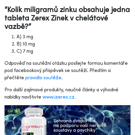
“Kolik miligramů zinku obsahuje jedna
tableta Zerex Zinek v chelátové
vazbě?”
A) 3 mg
B) 10 mg
C) 7 mg
Odpověď na soutěžní otázku posílejte formou komentáře
pod facebookový příspěvek se soutěží. Předtím si
přečtěte
pravidla soutěže
.
Pro další zajímavé produkty, naučné články a výhodné
nabídky navštivte
www.izerex.cz
.