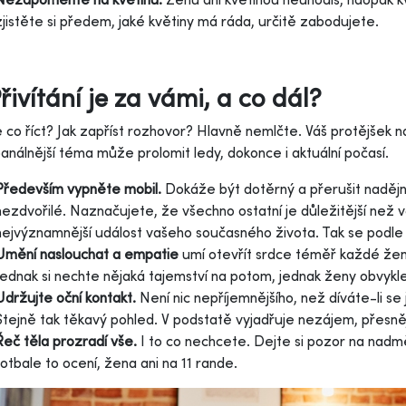
zjistěte si předem, jaké květiny má ráda, určitě zabodujete.
Přivítání je za vámi, a co dál?
 co říct? Jak zapříst rozhovor? Hlavně nemlčte. Váš protějšek
nálnější téma může prolomit ledy, dokonce i aktuální počasí.
Především vypněte mobil.
Dokáže být dotěrný a přerušit nadějně 
nezdvořilé. Naznačujete, že všechno ostatní je důležitější než 
nejvýznamnější událost vašeho současného života. Tak se podle 
Umění naslouchat a empatie
umí otevřít srdce téměř každé ženy.
Jednak si nechte nějaká tajemství na potom, jednak ženy obvykle
Udržujte oční kontakt.
Není nic nepříjemnějšího, než díváte-li se 
Stejně tak těkavý pohled. V podstatě vyjadřuje nezájem, přesněj
Řeč těla prozradí vše.
I to co nechcete. Dejte si pozor na nadměrn
fotbale to ocení, žena ani na 11 rande.