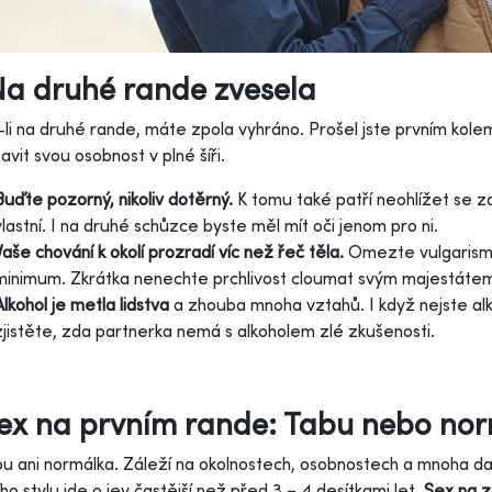
Na druhé rande zvesela
-li na druhé rande, máte zpola vyhráno. Prošel jste prvním ko
avit svou osobnost v plné šíři.
Buďte pozorný, nikoliv dotěrný.
K tomu také patří neohlížet se z
vlastní. I na druhé schůzce byste měl mít oči jenom pro ni.
Vaše chování k okolí prozradí víc než řeč těla.
Omezte vulgarismy,
minimum. Zkrátka nenechte prchlivost cloumat svým majestátem. J
Alkohol je metla lidstva
a zhouba mnoha vztahů. I když nejste alko
zjistěte, zda partnerka nemá s alkoholem zlé zkušenosti.
Sex na prvním rande: Tabu nebo no
bu ani normálka. Záleží na okolnostech, osobnostech a mnoha da
ího stylu jde o jev častější než před 3 – 4 desítkami let.
Sex na z