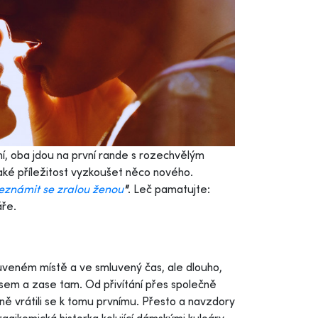
ní, oba jdou na první rande s rozechvělým
aké příležitost vyzkoušet něco nového.
seznámit se zralou ženou
"
. Leč pamatujte:
áře.
uveném místě a ve smluvený čas, ale dlouho,
e sem a zase tam. Od přivítání přes společně
ícně vrátili se k tomu prvnímu. Přesto a navzdory