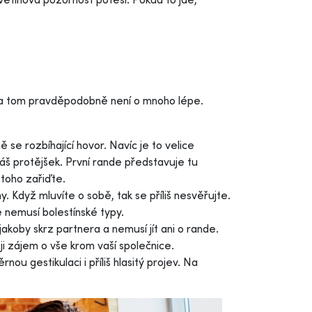
 na tom pravděpodobně není o mnoho lépe.
se rozbíhající hovor. Navíc je to velice
váš protějšek. První rande představuje tu
toho zařiďte.
 Když mluvíte o sobě, tak se příliš nesvěřujte.
 nemusí bolestínské typy.
jakoby skrz partnera a nemusí jít ani o rande.
i zájem o vše krom vaší společnice.
ou gestikulaci i příliš hlasitý projev. Na