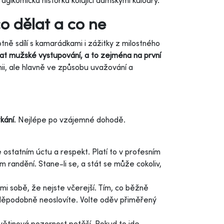
agikomická historka kolující dámskými kuloáry.
o dělat a co ne
ě sdílí s kamarádkami i zážitky z milostného
vat mužské vystupování, a to zejména na první
mii, ale hlavně ve způsobu uvažování a
kání
. Nejlépe po vzájemné dohodě.
statním úctu a respekt. Platí to v profesním
m randění. Stane-li se, a stát se může cokoliv,
i sobě, že nejste včerejší. Tím, co běžně
děpodobně neoslovíte. Volte oděv přiměřený
ětinová pozornost potěší. Pokud to jde,