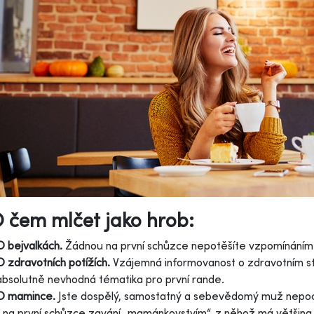
O čem mlčet jako hrob:
O bejvalkách.
Žádnou na první schůzce nepotěšíte vzpomínáním na
O zdravotních potížích.
Vzájemná informovanost o zdravotním stav
absolutně nevhodná tématika pro první rande.
O mamince.
Jste dospělý, samostatný a sebevědomý muž nepoc
ji na první schůzce zavání „mamánkovstvím“, z něhož má většina