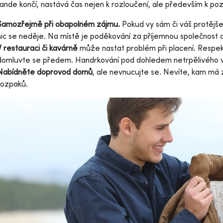
rande končí, nastává čas nejen k rozloučení, ale především k po
Samozřejmě při obapolném zájmu.
Pokud vy sám či váš protějše
nic se neděje. Na místě je poděkování za příjemnou společnost 
V restauraci či kavárně
může nastat problém při placení. Respek
domluvte se předem. Handrkování pod dohledem netrpělivého vr
Nabídněte doprovod domů
, ale nevnucujte se. Nevíte, kam má 
rozpaků.