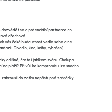
m dozvědět se o potenciální partnerce co
ravé ořechové.
 Jinak vás čeká budoucnost vedle sebe a ne
ntazii. Divadlo, kino, knihy, rybaření,
ky odlišné, často i jablkem sváru. Chalupa
 na pláži? Při vůli ke kompromisu lze snadno
te zabrousil do zatím nepřístupné zahrádky.