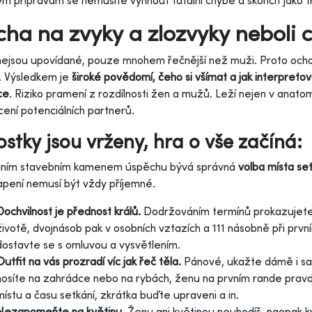
ým přípravám se nemusíte vyhnout fatální chybě a skončit jako tr
ha na zvyky a zlozvyky neboli c
ejsou upovídané, pouze mnohem řečnější než muži. Proto ochotn
. Výsledkem je
široké povědomí, čeho si všímat a jak interpreto
ce
. Riziko pramení z rozdílnosti žen a mužů. Leží nejen v anato
ení potenciálních partnerů.
Kostky jsou vrženy, hra o vše začíná:
dním stavebním kamenem úspěchu bývá správná
volba místa set
pení nemusí být vždy příjemné.
Dochvilnost je přednost králů.
Dodržováním termínů prokazujete o
životě, dvojnásob pak v osobních vztazích a 111 násobně při první
dostavte se s omluvou a vysvětlením.
Outfit na vás prozradí víc jak řeč těla.
Pánové, ukažte dámě i sam
nosíte na zahrádce nebo na rybách, ženu na prvním rande prav
místu a času setkání, zkrátka buďte upraveni a in.
Nezapomeňte na květinu.
Ženu ani květinou neuhodíš, naopak kv