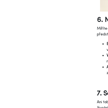
6. 
Míříte
předst
7. 
Ani ta
životn