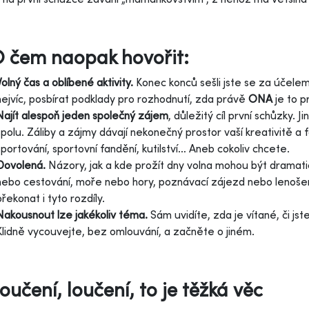
O čem naopak hovořit:
Volný čas a oblíbené aktivity.
Konec konců sešli jste se za účele
nejvíc, posbírat podklady pro rozhodnutí, zda právě
ONA
je to p
Najít alespoň jeden společný zájem
, důležitý cíl první schůzky.
spolu. Záliby a zájmy dávají nekonečný prostor vaší kreativitě a fa
sportování, sportovní fandění, kutilství… Aneb cokoliv chcete.
Dovolená.
Názory, jak a kde prožít dny volna mohou být dramatic
nebo cestování, moře nebo hory, poznávací zájezd nebo lenošení
překonat i tyto rozdíly.
Nakousnout lze jakékoliv téma.
Sám uvidíte, zda je vítané, či js
Klidně vycouvejte, bez omlouvání, a začněte o jiném.
Loučení, loučení, to je těžká věc