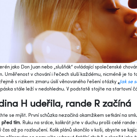
erén jako Don Juan nebo „slušňák“ ovládající společenské chová
. Uměřenost v chování i řečech sluší každému, nicméně je to t
ejmě s rizikem zmaru úsilí věnovaného řešení otázky
„
Jak se 
 páska stále leží v nedohlednu. V podstatě stojíte na startovní č
ina H udeřila, rande R začíná
te se mýlit. První schůzka nezačíná okamžikem setkání na sml
o
před tím
. Ruku na srdce, kolikrát jste v duchu prošli celé rand
ý čas až po rozloučení. Kolik plánů skončilo v koši, abyste se kaj