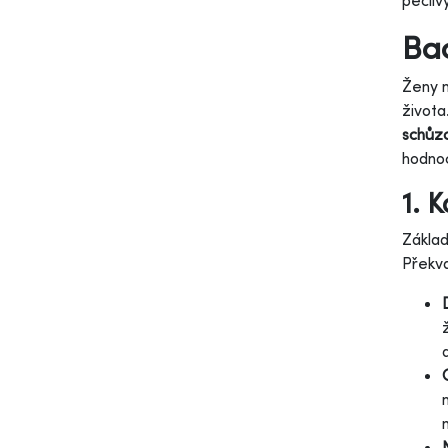
pečliv
Bac
Ženy n
života
schůz
hodnoc
1. 
Zákla
Překva