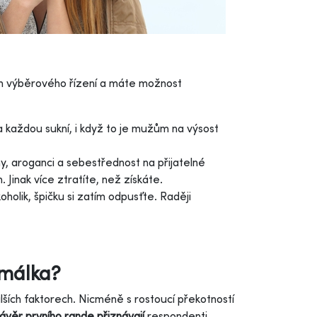
lem výběrového řízení a máte možnost
a každou sukní, i když to je mužům na výsost
 aroganci a sebestřednost na přijatelné
inak více ztratíte, než získáte.
holik, špičku si zatím odpusťte. Raději
rmálka?
lších faktorech. Nicméně s rostoucí překotností
ávěr prvního rande
přiznávají
respondenti