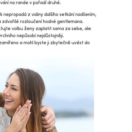
zvání na rande v pořadí druhé.
k nepropadá z vidiny dalšího setkání nadšením,
a zdvořilé rozloučení hodné gentlemana.
tujte volbu ženy zaplatit sama za sebe, ale
chního nepůsobí nejdůstojněji.
zamířeno a mohl byste ji zbytečně uvést do