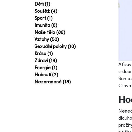
Děti (1)
Soutěž (4)
Sport (1)
Imunita (6)
Naše tělo (86)
Vztahy (50)
Sexuální polohy (10)
Krása (1)
Zdraví (19)
Ať suv
Energie (1)
srdcem
Hubnutí (2)
Samozř
Nezaradené (18)
Cílová
Hod
Nenech
dlouh
prožit