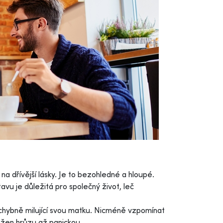
 dřívější lásky. Je to bezohledné a hloupé.
u je důležitá pro společný život, leč
hybně milující svou matku. Nicméně vzpomínat
 žen hrůzu až panickou