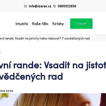
info@izerex.cz
0800022656
Imunita
Naše tělo
Vztahy
E-SHOP
vní rande: Vsadit na jistoty nebo riskovat? 7 osvědčených rad
y
vní rande: Vsadit na jisto
vědčených rad
2020 00:00