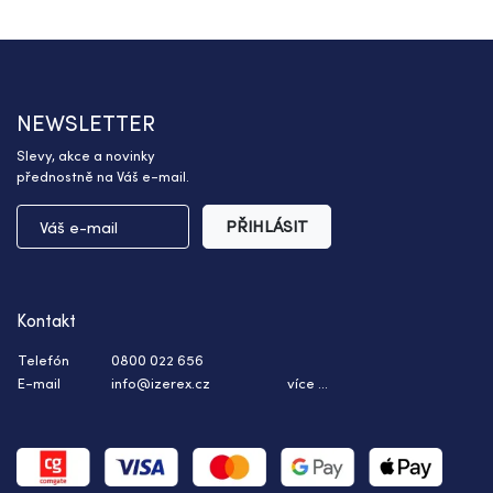
NEWSLETTER
Slevy, akce a novinky
přednostně na Váš e-mail.
PŘIHLÁSIT
Kontakt
Telefón
0800 022 656
E-mail
info@izerex.cz
více ...