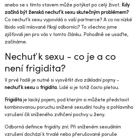
anebo se s tímto stavem může potýkat po celý život.
Kdy
začíná být ženská nechuť k sexu skutečným problémem?
Co nechuť k sexu vypovídá o vaší partnerce? A co na nízké
libido vaší milované říkají odborníci? To všechno jsme
zjišťovali jen pro vás v tomto článku. Pohodlně se usaďte,
začínáme.
Nechuť k sexu - co je a co
není frigidita?
V prvé řadě je nutné si vysvětlit dva základní pojmy -
nechuť k sexu
a
frigidita
. Lidé si je totiž často pletou.
Frigidita
je laický pojem, pod kterým si můžete představit
kombinovanou poruchu snížené sexuální touhy a pohlavního
vzrušení čili sníženého zvlhčení pochvy u ženy.
Odborná definice frigidity zní: Při sníženém sexuálním
vzrušení dochází k trvalé nebo přerušované poruše