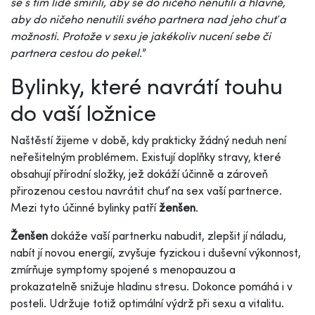
se s tím lidé smířili, aby se do ničeho nenutili a hlavně,
aby do ničeho nenutili svého partnera nad jeho chuť a
možnosti. Protože v sexu je jakékoliv nucení sebe či
partnera cestou do pekel.
”
Bylinky, které navrátí touhu
do vaší ložnice
Naštěstí žijeme v době, kdy prakticky žádný neduh není
neřešitelným problémem. Existují doplňky stravy, které
obsahují přírodní složky, jež dokáží účinně a zároveň
přirozenou cestou navrátit chuť na sex vaší partnerce.
Mezi tyto účinné bylinky patří
ženšen
.
Ženšen
dokáže vaší partnerku nabudit, zlepšit jí náladu,
nabít jí novou energií, zvyšuje fyzickou i duševní výkonnost,
zmírňuje symptomy spojené s menopauzou a
prokazatelně snižuje hladinu stresu. Dokonce pomáhá i v
posteli. Udržuje totiž optimální výdrž při sexu a vitalitu.