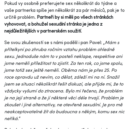
Pokud vy osobně preferujete sex několikrát do týdne a
vaše partnerka spíše jen několikrát za pár měsíců, pak je to
určitě problém.
Partneři by si měli po všech stránkách
vyhovovat, a bohužel sexuální stránka je jedna z
nejdůležitějších v partnerském soužití
.
Se svou zkušeností se s námi podělil i pan Pavel: „
Mám s
přítelkyní po zhruba ročním vztahu problém ohledně
sexu. Jednoduše nám to v posteli neklape, respektive ani
jsme neměli příležitost to zjistit. Za ten rok, co jsme spolu,
jsme totiž sex ještě neměli. Oběma nám je přes 25. Po
roce opravdu už nevím, co dělat, záleží mi na ní. Snažil
jsem se situaci několikrát řešit diskuzí, ale přijde mi, že to
vždycky vyšumí do ztracena. Bylo mi řečeno, že problém
je na její straně a že jí některé věci déle trvají. Problém je
zkoušet i jiné alternativy, ne otevřeně sexuální. Je pro mě
neakceptovatelné žít do budoucna s někým, komu sex nic
neříká.
”