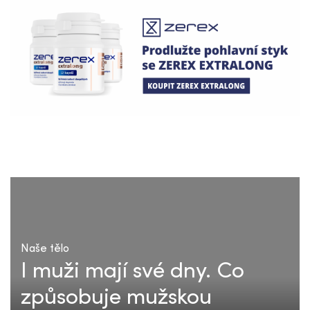
Naše tělo
I muži mají své dny. Co
způsobuje mužskou