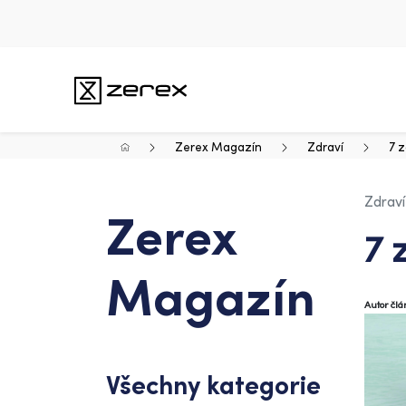
Zerex Magazín
Zdraví
7 z
Zdraví
Zerex
7 
Magazín
Autor čl
Všechny kategorie