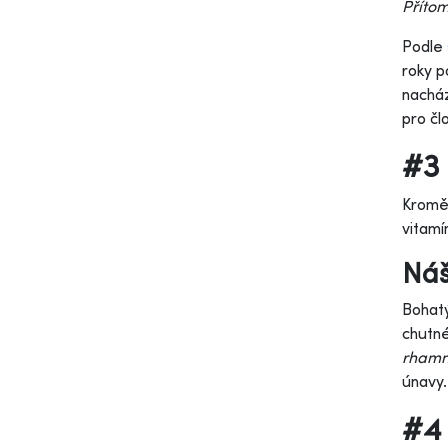
Přítom
Podle
roky p
nacház
pro čl
#3 
Kromě 
vitamí
Náš
Bohatý
chutn
rhamn
únavy.
#4 