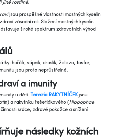
jiné rostlině.
raví
jsou prospěšné vlastnosti mastných kyselin
draví zásadní roli. Složení mastných kyselin
ředstavuje široké spektrum zdravotních výhod
álů
ky: hořčík, vápník, draslík, železo, fosfor,
 imunitu jsou proto neprůstřelné.
zdraví a imunity
munity u dětí.
Terezia RAKYTNÍČEK
jsou
iotin) a rakytníku řešetlákového (
Hippophae
 činnosti srdce, zdravé pokožce a snížení
rňuje následky kožních