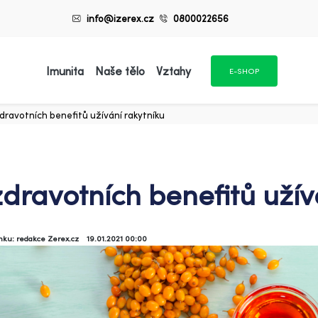
info@izerex.cz
0800022656
Imunita
Naše tělo
Vztahy
E-SHOP
dravotních benefitů užívání rakytníku
zdravotních benefitů užív
ánku: redakce Zerex.cz
19.01.2021 00:00