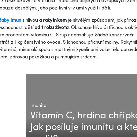
ík řešetlákový se v tradiční medicíně asijských i evropských zem
pouze dospělým. Jeho pozitivní vliv umí využít i děti.
Baby Imun
s hlívou a
rakytníkem
je skvělým způsobem, jak přiroz
schopnosti dětí
od 1 roku života
. Obsahuje hlívu ústřičnou s akti
m procentem vitamínu C. Sirup neobsahuje žádné konzervační l
trát z 1 kg čerstvého ovoce. S lahodnou příchutí maliny. Rakytník
 vitamínů, minerálů spolu s mastnými kyselinami vaše tělo opra
dem, zdravou pokožkou a pumpujícím srdcem.
Imunita
Vitamín C, hrdina chřipk
Jak posiluje imunitu a k