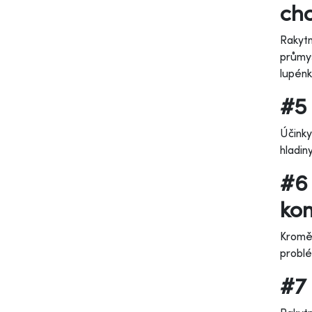
ch
Rakytn
průmys
lupénk
#5 
Účinky
hladin
#6 
ko
Kromě 
problé
#7 