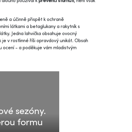
í dlouho používal k
prevenci stárnutí
, není však
eně a účinně přispět k ochraně
vními látkami a betaglukany a rakytník s
átky. Jedna lahvička obsahuje ovocný
 je v rostlinné říši opravdový unikát. Obsah
vdu ocení - a poděkuje vám mladistvým
ové sezóny.
terou formu