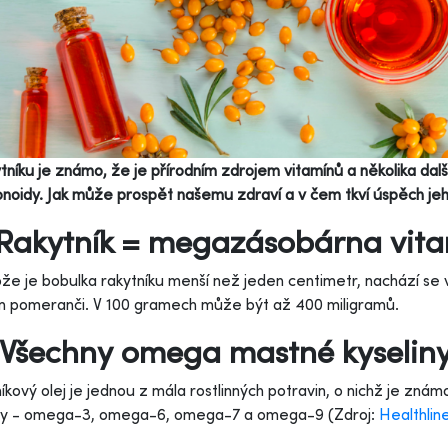
tníku je známo, že je přírodním zdrojem vitamínů a několika další
onoidy. Jak může prospět našemu zdraví a v čem tkví úspěch je
 Rakytník = megazásobárna vit
že je bobulka rakytníku menší než jeden centimetr, nachází se 
m pomeranči. V 100 gramech může být až 400 miligramů.
 Všechny omega mastné kyseli
íkový olej je jednou z mála rostlinných potravin, o nichž je zná
iny - omega-3, omega-6, omega-7 a omega-9 (Zdroj:
Healthlin