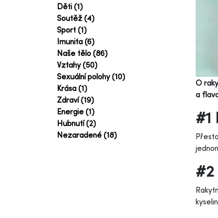
Děti (1)
Soutěž (4)
Sport (1)
Imunita (6)
Naše tělo (86)
Vztahy (50)
Sexuální polohy (10)
O raky
Krása (1)
a flav
Zdraví (19)
Energie (1)
#1
Hubnutí (2)
Nezaradené (18)
Přesto
jedno
#2
Rakytn
kysel