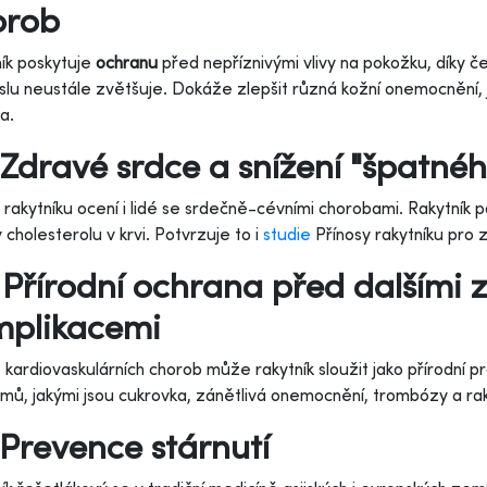
orob
ík poskytuje
ochranu
před nepříznivými vlivy na pokožku, díky 
lu neustále zvětšuje. Dokáže zlepšit různá kožní onemocnění, 
a.
Zdravé srdce a snížení "špatnéh
 rakytníku ocení i lidé se srdečně-cévními chorobami. Rakytník
y cholesterolu v krvi. Potvrzuje to i
studie
Přínosy rakytníku pro 
Přírodní ochrana před dalšími 
mplikacemi
kardiovaskulárních chorob může rakytník sloužit jako přírodní pr
mů, jakými jsou cukrovka, zánětlivá onemocnění, trombózy a ra
Prevence stárnutí