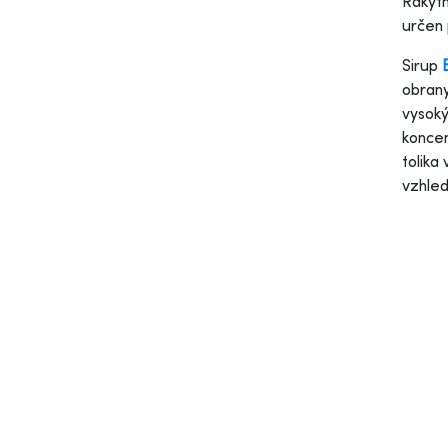
Rakytn
určen 
Sirup
obrany
vysoký
koncen
tolika
vzhle