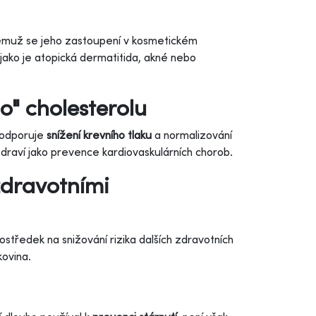
čemuž se jeho zastoupení v kosmetickém
jako je atopická dermatitida, akné nebo
o" cholesterolu
 podporuje
snížení krevního tlaku
a normalizování
zdraví jako prevence kardiovaskulárních chorob.
zdravotními
ostředek na snižování rizika dalších zdravotních
kovina.