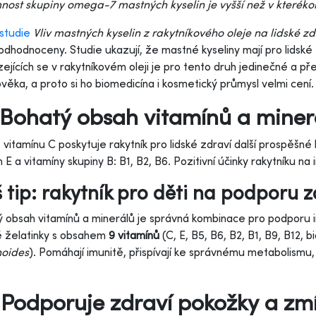
nost skupiny omega-7 mastných kyselin je vyšší než v kterékoli 
studie
Vliv mastných kyselin z rakytníkového oleje na lidské zd
odhodnoceny. Studie ukazují, že mastné kyseliny mají pro lidské z
ejících se v rakytníkovém oleji je pro tento druh jedinečné a p
ověka, a proto si ho biomedicína i kosmetický průmysl velmi cení.
Bohatý obsah vitamínů a miner
vitamínu C poskytuje rakytník pro lidské zdraví další prospěšné lát
n E a vitamíny skupiny B: B1, B2, B6. Pozitivní účinky rakytníku na
 tip: rakytník pro děti na podporu 
 obsah vitamínů a minerálů je správná kombinace pro podporu i
é želatinky s obsahem
9 vitamínů
(C, E, B5, B6, B2, B1, B9, B12, b
oides
). Pomáhají imunitě, přispívají ke správnému metabolismu,
Podporuje zdraví pokožky a zmí