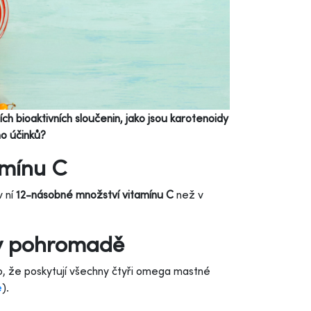
ch bioaktivních sloučenin, jako jsou karotenoidy
ho účinků?
amínu C
v ní
12-násobné množství vitamínu C
než v
ny pohromadě
mo, že poskytují všechny čtyři omega mastné
e
).