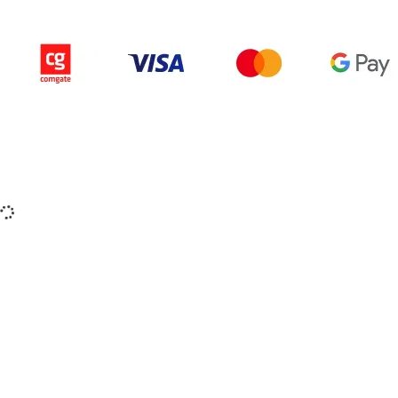
Copyright © 2015-2025 iZerex.cz Všechna práva
vyhrazena.
izerex.sk
izerex.cz
izerex.hu