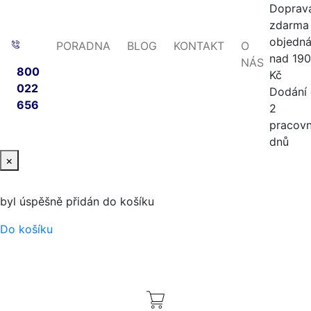
Doprav
zdarma 
objedn
PORADNA
BLOG
KONTAKT
O
nad 19
NÁS
800
Kč
022
Dodání
656
2
pracovn
dnů
×
byl úspěšně přidán do košíku
Do košíku