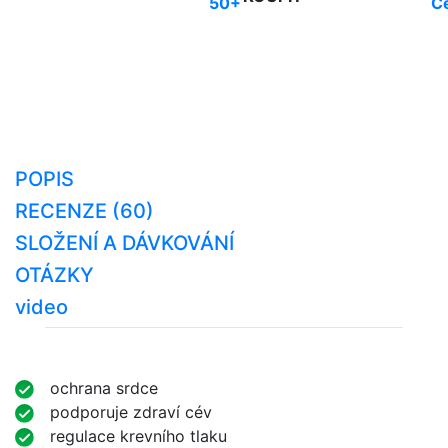
50+
C
POPIS
RECENZE (60)
SLOŽENÍ A DÁVKOVÁNÍ
OTÁZKY
video
ochrana srdce
podporuje zdraví cév
regulace krevního tlaku