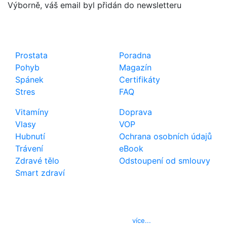
Výborně, váš email byl přidán do newsletteru
Shop
Důležité odkazy
Prostata
Poradna
Pohyb
Magazín
Spánek
Certifikáty
Stres
FAQ
Vitamíny
Doprava
Vlasy
VOP
Hubnutí
Ochrana osobních údajů
Trávení
eBook
Zdravé tělo
Odstoupení od smlouvy
Smart zdraví
Kontakt
Telefon
800 022 656
E-mail
info@izerex.cz
více...