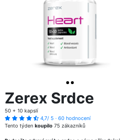
<< /span>
>
Zerex Srdce
50 + 10 kapslí
4,7
/ 5
·
60 hodnocení
Tento týden
koupilo
75 zákazníků