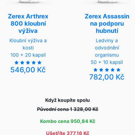
Zerex Arthrex
Zerex Assassin
800 kloubní
na podporu
výživa
hubnutí
Kloubní výživa a
Ledviny a
kosti
odvodnění
100 + 20 kapslí
organismu
50 + 10 kapslí
546,00 Kč
782,00 Kč
Když koupíte spolu
Původní cena 1 328,00 Kč
Kombo cena 950,84 Kč
Ušetříte 377,16 Kč