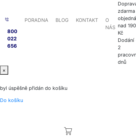
Doprav
zdarma 
objedn
PORADNA
BLOG
KONTAKT
O
nad 19
NÁS
800
Kč
022
Dodání
656
2
pracovn
dnů
×
byl úspěšně přidán do košíku
Do košíku