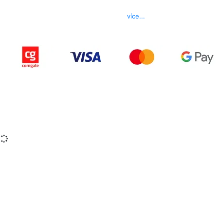
Telefon
800 022 656
E-mail
info@izerex.cz
více...
Copyright © 2015-2025 iZerex.cz Všechna práva
vyhrazena.
izerex.sk
izerex.cz
izerex.hu