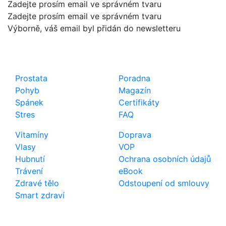
Zadejte prosím email ve správném tvaru
Zadejte prosím email ve správném tvaru
Výborně, váš email byl přidán do newsletteru
Shop
Důležité odkazy
Prostata
Poradna
Pohyb
Magazín
Spánek
Certifikáty
Stres
FAQ
Vitamíny
Doprava
Vlasy
VOP
Hubnutí
Ochrana osobních údajů
Trávení
eBook
Zdravé tělo
Odstoupení od smlouvy
Smart zdraví
Kontakt