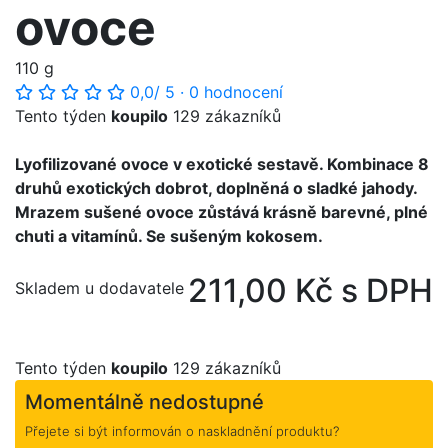
ovoce
110 g
0,0
/ 5
·
0 hodnocení
Tento týden
koupilo
129 zákazníků
Lyofilizované ovoce v exotické sestavě. Kombinace 8
druhů exotických dobrot, doplněná o sladké jahody.
Mrazem sušené ovoce zůstává krásně barevné, plné
chuti a vitamínů. Se sušeným kokosem.
211,00 Kč s DPH
Skladem u dodavatele
Tento týden
koupilo
129 zákazníků
Momentálně nedostupné
Přejete si být informován o naskladnění produktu?