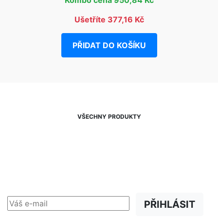
Kombo cena 950,84 Kč
Ušetříte 377,16 Kč
PŘIDAT DO KOŠÍKU
VŠECHNY PRODUKTY
NEWSLETTER
Slevy, akce a novinky
přednostně na Váš e-mail.
PŘIHLÁSIT