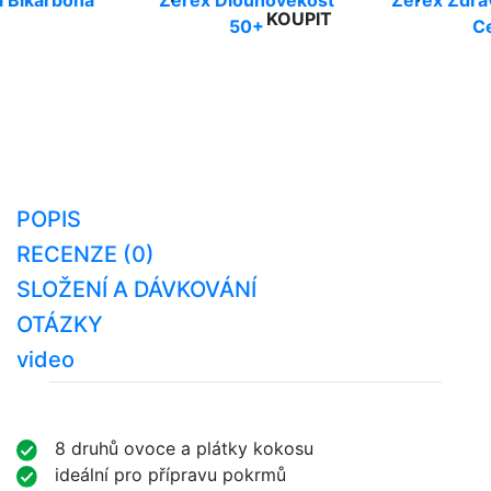
 Bikarbona
Zerex Dlouhověkost
Zerex Zdra
KOUPIT
50+
C
POPIS
RECENZE (0)
SLOŽENÍ A DÁVKOVÁNÍ
OTÁZKY
video
8 druhů ovoce a plátky kokosu
ideální pro přípravu pokrmů