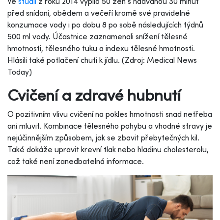
Ve
studii
z roku 2014 vypilo 50 žen s nadváhou 30 minut
před snídaní, obědem a večeří kromě své pravidelné
konzumace vody i po dobu 8 po sobě následujících týdnů
500 ml vody. Účastnice zaznamenali snížení tělesné
hmotnosti, tělesného tuku a indexu tělesné hmotnosti.
Hlásili také potlačení chuti k jídlu. (Zdroj: Medical News
Today)
Cvičení a zdravé hubnutí
O pozitivním vlivu cvičení na pokles hmotnosti snad netřeba
ani mluvit. Kombinace tělesného pohybu a vhodné stravy je
nejúčinnějším způsobem, jak se zbavit přebytečných kil.
Také dokáže upravit krevní tlak nebo hladinu cholesterolu,
což také není zanedbatelná informace.