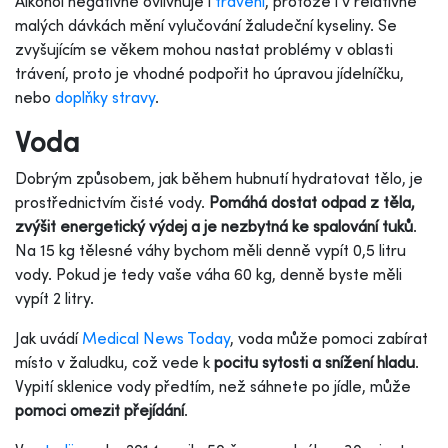
Alkohol negativně ovlivňuje i
trávení
, protože i v relativně
malých dávkách mění vylučování žaludeční kyseliny. Se
zvyšujícím se věkem mohou nastat problémy v oblasti
trávení, proto je vhodné podpořit ho úpravou jídelníčku,
nebo
doplňky stravy
.
Voda
Dobrým způsobem, jak během hubnutí hydratovat tělo, je
prostřednictvím čisté vody.
Pomáhá dostat odpad z těla,
zvýšit energetický výdej a je nezbytná ke spalování tuků
.
Na 15 kg tělesné váhy bychom měli denně vypít 0,5 litru
vody. Pokud je tedy vaše váha 60 kg, denně byste měli
vypít 2 litry.
Jak uvádí
Medical News Today
, voda může pomoci zabírat
místo v žaludku, což vede k
pocitu sytosti a snížení hladu
.
Vypití sklenice vody předtím, než sáhnete po jídle, může
pomoci omezit přejídání
.