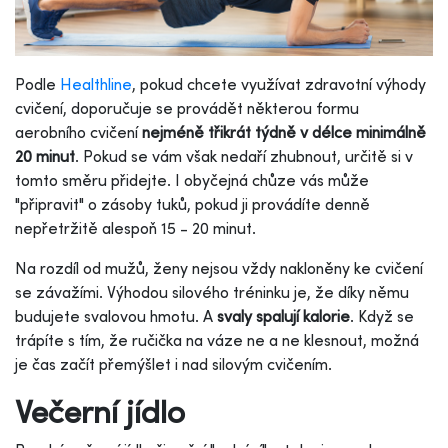
Podle
Healthline
, pokud chcete využívat zdravotní výhody
cvičení, doporučuje se provádět některou formu
aerobního cvičení
nejméně třikrát týdně v délce minimálně
20 minut
. Pokud se vám však nedaří zhubnout, určitě si v
tomto směru přidejte. I obyčejná chůze vás může
"připravit" o zásoby tuků, pokud ji provádíte denně
nepřetržitě alespoň 15 - 20 minut.
Na rozdíl od mužů, ženy nejsou vždy nakloněny ke cvičení
se závažími. Výhodou silového tréninku je, že díky němu
budujete svalovou hmotu. A
svaly spalují kalorie
. Když se
trápíte s tím, že ručička na váze ne a ne klesnout, možná
je čas začít přemýšlet i nad silovým cvičením.
Večerní jídlo