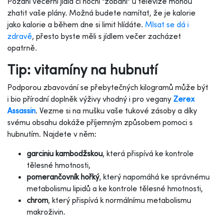
Pozdní večerní jídla či noční "zobání" u televize mohou
zhatit vaše plány. Možná budete namítat, že je kalorie
jako kalorie a během dne si limit hlídáte.
Mlsat se dá i
zdravě
, přesto byste měli s jídlem večer zacházet
opatrně.
Tip: vitamíny na hubnutí
Podporou zbavování se přebytečných kilogramů může být
i bio přírodní doplněk výživy vhodný i pro vegany
Zerex
Assassin
. Vezme si na mušku vaše tukové zásoby a díky
svému obsahu dokáže příjemným způsobem pomoci s
hubnutím. Najdete v něm:
garciniu kambodžskou
, která přispívá ke kontrole
tělesné hmotnosti,
pomerančovník hořký
, který napomáhá ke správnému
metabolismu lipidů a ke kontrole tělesné hmotnosti,
chrom
, který přispívá k normálnímu metabolismu
makroživin.