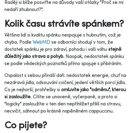
Raději si blíže posviťte na důvody vaší otázky "Proč se mi
nedaří zhubnout?".
Kolik času strávíte spánkem?
Většina lidí si kvalitu spánku nespojuje s hubnutím, což je
chyba. Podle
WebMD
se odborníci shodují v tom, že
dostatek spánku je pro zdraví, pohodu i vaši váhu
stejně
důležitý jako strava a pohyb
. Naopak, nedostatek spánku
se podle vědeckých poznatků přímo spojuje s přibíráním.
Ospalost s sebou přináší daň: nedostatek energie, chuť na
nezdravá jídla, odsouvání cvičení, jedení větších porcí jídla.
Co je nejhorší, prohřešky si
omluvíte jako "odměnu", kterou
si zasloužíte
. Cítíte se unaveně, vyčerpaně, a proto si
"logicky" zasloužíte v ten den nepřihlížet příliš na stravu,
necvičit, sáhnout po krásně napěněném cappuccinu.
Co pijete?