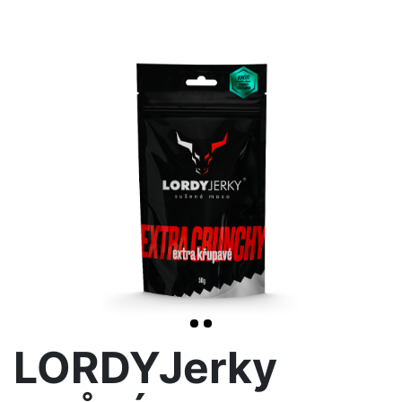
<< /span>
>
LORDYJerky