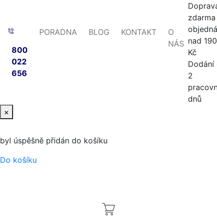
Doprav
zdarma 
objedn
PORADNA
BLOG
KONTAKT
O
nad 19
NÁS
800
Kč
022
Dodání
656
2
pracovn
dnů
×
byl úspěšně přidán do košíku
Do košíku