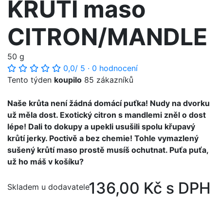
KRŮTÍ maso
CITRON/MANDLE
50 g
0,0
/ 5
·
0 hodnocení
Tento týden
koupilo
85 zákazníků
Naše krůta není žádná domácí puťka! Nudy na dvorku
už měla dost. Exotický citron s mandlemi zněl o dost
lépe! Dali to dokupy a upekli usušili spolu křupavý
krůtí jerky. Poctivě a bez chemie! Tohle vymazlený
sušený krůtí maso prostě musíš ochutnat. Puťa puťa,
už ho máš v košíku?
136,00 Kč s DPH
Skladem u dodavatele