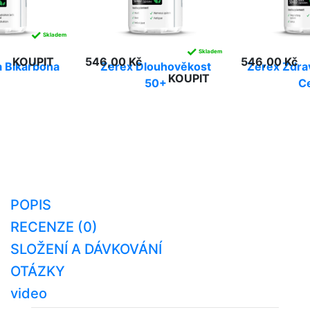
✓
Skladem
✓
Skladem
KOUPIT
546,00 Kč
546,00 Kč
 Bikarbona
Zerex Dlouhověkost
Zerex Zdra
KOUPIT
50+
C
POPIS
RECENZE (0)
SLOŽENÍ A DÁVKOVÁNÍ
OTÁZKY
video