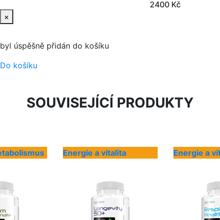
2400 Kč
×
byl úspěšně přidán do košíku
Do košíku
SOUVISEJÍCÍ PRODUKTY
etabolismus
Energie a vitalita
Energie a vit