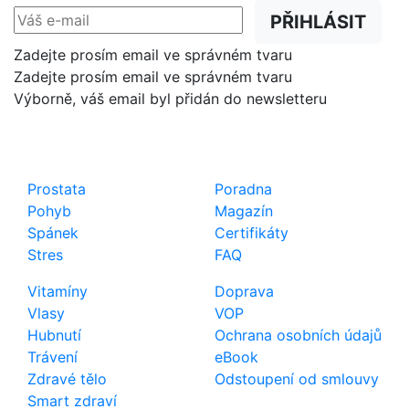
PŘIHLÁSIT
Zadejte prosím email ve správném tvaru
Zadejte prosím email ve správném tvaru
Výborně, váš email byl přidán do newsletteru
Shop
Důležité odkazy
Prostata
Poradna
Pohyb
Magazín
Spánek
Certifikáty
Stres
FAQ
Vitamíny
Doprava
Vlasy
VOP
Hubnutí
Ochrana osobních údajů
Trávení
eBook
Zdravé tělo
Odstoupení od smlouvy
Smart zdraví