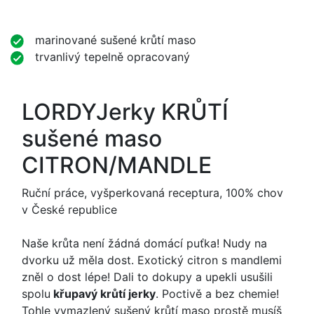
marinované sušené krůtí maso
trvanlivý tepelně opracovaný
LORDYJerky KRŮTÍ
sušené maso
CITRON/MANDLE
Ruční práce, vyšperkovaná receptura, 100% chov
v České republice
Naše krůta není žádná domácí puťka! Nudy na
dvorku už měla dost. Exotický citron s mandlemi
zněl o dost lépe! Dali to dokupy a upekli usušili
spolu
křupavý krůtí jerky
. Poctivě a bez chemie!
Tohle vymazlený sušený krůtí maso prostě musíš