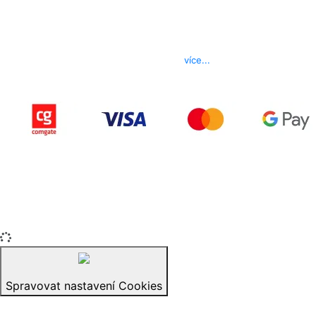
Kontakt
Telefon
800 022 656
E-mail
info@izerex.cz
více...
Copyright © 2015-2025 iZerex.cz Všechna práva
vyhrazena.
izerex.sk
izerex.cz
izerex.hu
Spravovat nastavení Cookies