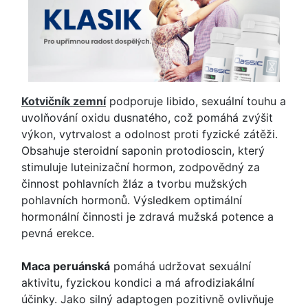
Kotvičník zemní
podporuje libido, sexuální touhu a
uvolňování oxidu dusnatého, což pomáhá zvýšit
výkon, vytrvalost a odolnost proti fyzické zátěži.
Obsahuje steroidní saponin protodioscin, který
stimuluje luteinizační hormon, zodpovědný za
činnost pohlavních žláz a tvorbu mužských
pohlavních hormonů. Výsledkem optimální
hormonální činnosti je zdravá mužská potence a
pevná erekce.
Maca peruánská
pomáhá udržovat sexuální
aktivitu, fyzickou kondici a má afrodiziakální
účinky. Jako silný adaptogen pozitivně ovlivňuje