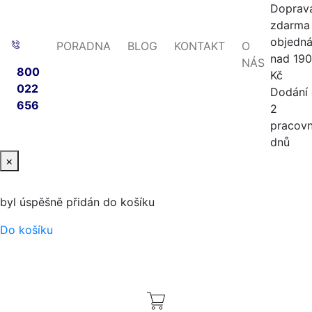
Doprav
zdarma 
objedn
PORADNA
BLOG
KONTAKT
O
nad 19
NÁS
800
Kč
022
Dodání
656
2
pracovn
dnů
×
byl úspěšně přidán do košíku
Do košíku