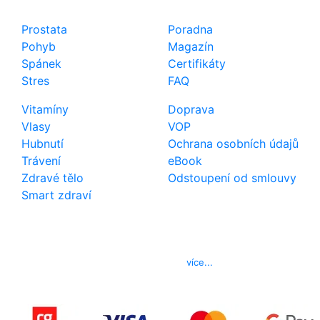
Shop
Důležité odkazy
Prostata
Poradna
Pohyb
Magazín
Spánek
Certifikáty
Stres
FAQ
Vitamíny
Doprava
Vlasy
VOP
Hubnutí
Ochrana osobních údajů
Trávení
eBook
Zdravé tělo
Odstoupení od smlouvy
Smart zdraví
Kontakt
Telefon
800 022 656
E-mail
info@izerex.cz
více...