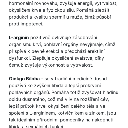
hormonální rovnováhu, zvyšuje energii, vytrvalost,
okysličení krve a fyzickou sílu. Pomáhá zlepšit
produkci a kvalitu spermií u muže, čímž působí
proti impotenci.
L-arginin
pozitivně ovlivňuje zásobování
organismu krví, pohlavní orgány nevyjímaje, čímž
přispívá k pevné erekci a předchází erektilní
dysfunkci. Zlepšuje okysličení svalstva, díky
čemuž zvyšuje výkonnost a vytrvalost.
Ginkgo Biloba
- se v tradiční medicíně dosud
používá ke zvýšení libida a lepší prokrvení
pohlavních orgánů. Pomáhá totiž zvyšovat hladinu
oxidu dusnatého, což má vliv na rozšíření cév,
lepší průtok krve, okysličení celého těla a ve
spojení s L-argininem, kotvičníkem a zinkem, jsou
tak ideálním přírodními pomocníky na nakopnutí
libida a sexuálních funkcí.