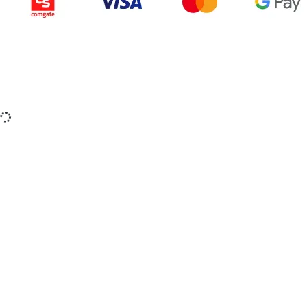
Copyright © 2015-2025 iZerex.cz Všechna práva
vyhrazena.
izerex.sk
izerex.cz
izerex.hu