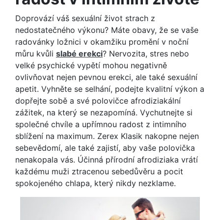
Doprovází váš sexuální život strach z
nedostatečného výkonu? Máte obavy, že se vaše
radovánky ložnici v okamžiku promění v noční
můru kvůli
slabé erekci
? Nervozita, stres nebo
velké psychické vypětí mohou negativně
ovlivňovat nejen pevnou erekci, ale také sexuální
apetit. Vyhněte se selhání, podejte kvalitní výkon a
dopřejte sobě a své polovičce afrodiziakální
zážitek, na který se nezapomíná. Vychutnejte si
společné chvíle a upřímnou radost z intimního
sblížení na maximum. Zerex Klasik nakopne nejen
sebevědomí, ale také zajistí, aby vaše polovička
nenakopala vás. Účinná přírodní afrodiziaka vrátí
každému muži ztracenou sebedůvěru a pocit
spokojeného chlapa, který nikdy nezklame.