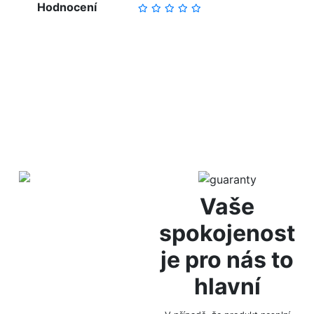
Hodnocení
NAPSAT RECENZI
Vaše
Diskrétní
spokojenost
balení
je pro nás to
hlavní
Za anonymitu Vám
ručíme díky diskrétnímu
balení, bez označení