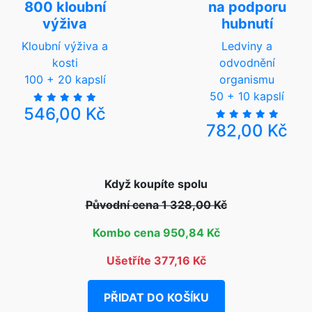
800 kloubní
na podporu
výživa
hubnutí
Kloubní výživa a
Ledviny a
kosti
odvodnění
100 + 20 kapslí
organismu
50 + 10 kapslí
546,00 Kč
782,00 Kč
Když koupíte spolu
Původní cena 1 328,00 Kč
Kombo cena 950,84 Kč
Ušetříte 377,16 Kč
PŘIDAT DO KOŠÍKU