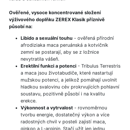
Ověřené, vysoce koncentrované složení
výživového doplňku ZEREX Klasik příznivě
působí na:
Libido a sexuální touhu
- ověřená přírodní
afrodiziaka maca peruánská a kotvičník
zemní se postarají, aby se z ložnice
nevytratila vášeň.
Erektilní funkci a potenci
- Tribulus Terrestris
a maca jsou životabudiče, které nastartují
mužskou potenci, a jelikož pomáhají uvolnit
hladkou svalovinu cév prokrvujících pohlavní
soustavu, pozitivně působí i na kvalitu
erekce.
Výkonnost a vytrvalost
- rovnoměrnou
tvorbu energie, dostatečný výkon a více
radostných chvil v posteli zajistí maca,
ginkgo a L-arginin. Stačí užít jen jednu