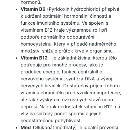
hormonů.
Vitamín B6
(Pyridoxin hydrochlorid) přispívá
k udržení optimální hormonální činnosti a
funkce imunitního systému. Ve spojení s
vitamínem B12 hraje významnou roli při
podpoře normálního odbourávání
homocysteinu, který v případě nadměrného
množství snižuje průtok krve v organismu.
Vitamín B12
- je základní živina, kterou tělo
potřebuje pro mnohé procesy, jako je
produkce energie, funkce centrálního
nervového systému, syntéza DNA a vývoj
červených krvinek. Dostatečný příjem tohoto
vitamínu chrání tělo před vznikem impotence,
ale také výskytem úzkostných stavů nebo
depresí. Naopak nedostatek vitamínu B12 má
vliv na snížený počet spermií a jejich
nedostatečnou pohyblivost.
Měď
(Glukonát měďnatý) je ideální prevencí