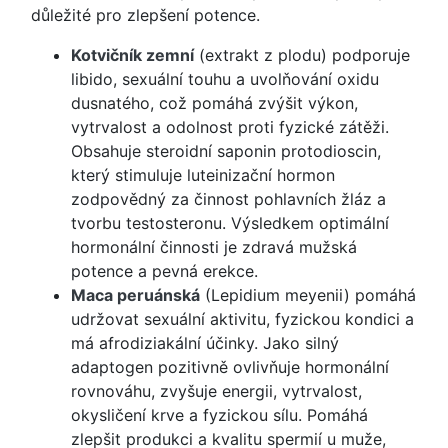
důležité pro zlepšení potence.
Kotvičník zemní
(extrakt z plodu) podporuje
libido, sexuální touhu a uvolňování oxidu
dusnatého, což pomáhá zvýšit výkon,
vytrvalost a odolnost proti fyzické zátěži.
Obsahuje steroidní saponin protodioscin,
který stimuluje luteinizační hormon
zodpovědný za činnost pohlavních žláz a
tvorbu testosteronu. Výsledkem optimální
hormonální činnosti je zdravá mužská
potence a pevná erekce.
Maca peruánská
(Lepidium meyenii) pomáhá
udržovat sexuální aktivitu, fyzickou kondici a
má afrodiziakální účinky. Jako silný
adaptogen pozitivně ovlivňuje hormonální
rovnováhu, zvyšuje energii, vytrvalost,
okysličení krve a fyzickou sílu. Pomáhá
zlepšit produkci a kvalitu spermií u muže,