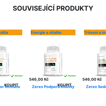
SOUVISEJÍCÍ PRODUKTY
alita
Energie a vitalita
Trávení a 
✓
✓
Skladem
Skladem
546,00 Kč
546,00 Kč
KOUPIT
KOUPIT
ior Immuno
Zerex Podpora Imunity
Zerex Sod