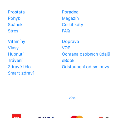
Shop
Důležité odkazy
Prostata
Poradna
Pohyb
Magazín
Spánek
Certifikáty
Stres
FAQ
Vitamíny
Doprava
Vlasy
VOP
Hubnutí
Ochrana osobních údajů
Trávení
eBook
Zdravé tělo
Odstoupení od smlouvy
Smart zdraví
Kontakt
Telefon
800 022 656
E-mail
info@izerex.cz
více...