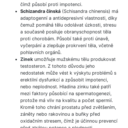
čímž působí proti impotenci.
Schizandra čínská
(Schisandra chinensis) má
adaptogenní a antidepresivní vlastnosti, díky
čemuž pomáhá tělu odolávat úzkosti, stresu
a současně posiluje obranyschopnost těla
proti chorobám. Působí také proti únavě,
vyčerpání a zlepšuje prokrvení těla, včetně
pohlavních orgánů.
Zinek
umožňuje mužskému tělu produkovat
testosteron. Z tohoto důvodu jeho
nedostatek může vést k výskytu problémů s
erektilní dysfunkcí a způsobit impotenci,
nebo neplodnost. Hladina zinku také patří
mezi faktory působící na spermatogenezi,
protože má vliv na kvalitu a počet spermií.
Kromě toho chrání prostatu před zvětšením,
záněty nebo rakovinou a buňky před
oxidačním stresem, čímž je účinnou prevencí
před ztrátou potence a plodnosti.