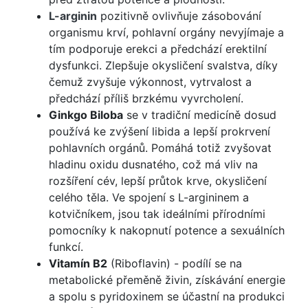
L-arginin
pozitivně ovlivňuje zásobování
organismu krví, pohlavní orgány nevyjímaje a
tím podporuje erekci a předchází erektilní
dysfunkci. Zlepšuje okysličení svalstva, díky
čemuž zvyšuje výkonnost, vytrvalost a
předchází příliš brzkému vyvrcholení.
Ginkgo Biloba
se v tradiční medicíně dosud
používá ke zvýšení libida a lepší prokrvení
pohlavních orgánů. Pomáhá totiž zvyšovat
hladinu oxidu dusnatého, což má vliv na
rozšíření cév, lepší průtok krve, okysličení
celého těla. Ve spojení s L-argininem a
kotvičníkem, jsou tak ideálními přírodními
pomocníky k nakopnutí potence a sexuálních
funkcí.
Vitamín B2
(Riboflavin) - podílí se na
metabolické přeměně živin, získávání energie
a spolu s pyridoxinem se účastní na produkci