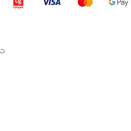
Copyright © 2015-2025 iZerex.cz Všechna práva
vyhrazena.
izerex.sk
izerex.cz
izerex.hu