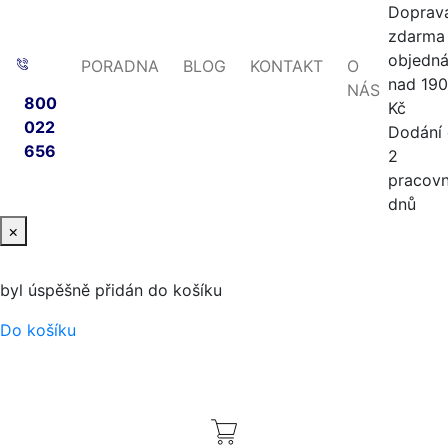
Doprav
zdarma 
objedn
PORADNA
BLOG
KONTAKT
O
nad 19
NÁS
800
Kč
022
Dodání
656
2
pracovn
dnů
×
byl úspěšně přidán do košíku
Do košíku