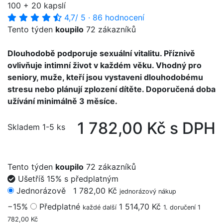
100 + 20 kapslí
4,7
/ 5
·
86 hodnocení
Tento týden
koupilo
72 zákazníků
Dlouhodobě podporuje sexuální vitalitu. Příznivě
ovlivňuje intimní život v každém věku. Vhodný pro
seniory, muže, kteří jsou vystaveni dlouhodobému
stresu nebo plánují zplození dítěte. Doporučená doba
užívání minimálně 3 měsíce.
1 782,00 Kč s DPH
Skladem 1-5 ks
Tento týden
koupilo
72 zákazníků
Ušetříš 15% s předplatným
Jednorázově
1 782,00 Kč
jednorázový nákup
−15%
Předplatné
1 514,70 Kč
každé další
1. doručení 1
782,00 Kč