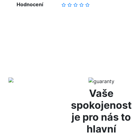
Hodnocení
NAPSAT RECENZI
Vaše
Diskrétní
spokojenost
balení
je pro nás to
hlavní
Za anonymitu Vám
ručíme díky diskrétnímu