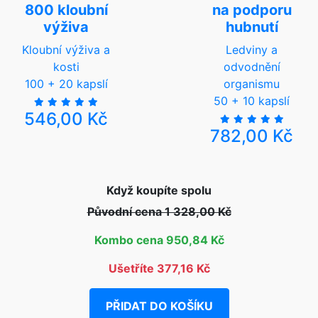
800 kloubní
na podporu
výživa
hubnutí
Kloubní výživa a
Ledviny a
kosti
odvodnění
100 + 20 kapslí
organismu
50 + 10 kapslí
546,00 Kč
782,00 Kč
Když koupíte spolu
Původní cena 1 328,00 Kč
Kombo cena 950,84 Kč
Ušetříte 377,16 Kč
PŘIDAT DO KOŠÍKU