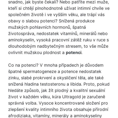
snadno, jak byste čekali? Nebo patříte mezi muže,
kteří si chtějí plnohodnotně užívat intimní chvíle ve
společném životě i ve vyšším věku, ale trápí vás
obavy o slabou potenci? Snížená produkce
mužských pohlavních hormonů, špatná
životospráva, nedostatek vitamínů, minerálů nebo
aminokyselin, vysoká pracovní zátěž ruku v ruce s
dlouhodobým nadbytečným stresem, to vše může
ovlivnit mužskou plodnost a
potenci
.
Co na potenci? V mnoha případech je důvodem
špatné spermatogeneze a potence nedostatek
zinku, slabé prokrvení a okysličení těla, ale také
snížená hladina testosteronu a libida. Proto, pokud
hledáte způsob, jak žít plodný a kvalitní sexuální
život v každém věku, kúra Ultragold je zaručeně
správná volba. Vysoce koncentrované složení pro
zlepšení kvality intimního života obsahuje přírodní
afrodiziaka, vitamíny, minerály a aminokyseliny