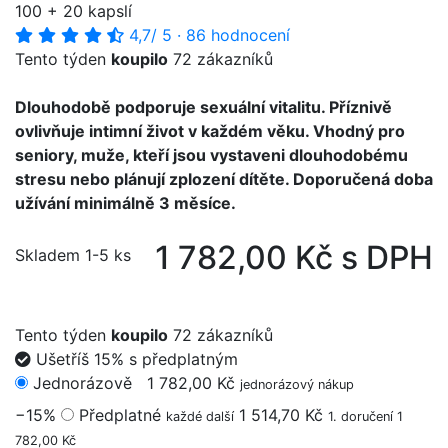
100 + 20 kapslí
4,7
/ 5
·
86 hodnocení
Tento týden
koupilo
72 zákazníků
Dlouhodobě podporuje sexuální vitalitu. Příznivě
ovlivňuje intimní život v každém věku. Vhodný pro
seniory, muže, kteří jsou vystaveni dlouhodobému
stresu nebo plánují zplození dítěte. Doporučená doba
užívání minimálně 3 měsíce.
1 782,00 Kč s DPH
Skladem 1-5 ks
Tento týden
koupilo
72 zákazníků
Ušetříš 15% s předplatným
Jednorázově
1 782,00 Kč
jednorázový nákup
−15%
Předplatné
1 514,70 Kč
každé další
1. doručení 1
782,00 Kč