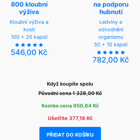
800 kloubní
na podporu
výživa
hubnutí
Kloubní výživa a
Ledviny a
kosti
odvodnění
100 + 20 kapslí
organismu
50 + 10 kapslí
546,00 Kč
782,00 Kč
Když koupíte spolu
Původní cena 1 328,00 Kč
Kombo cena 950,84 Kč
Ušetříte 377,16 Kč
PŘIDAT DO KOŠÍKU