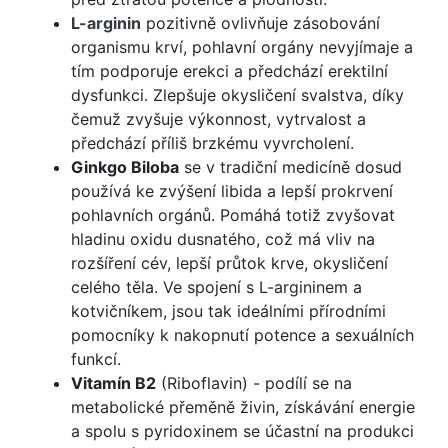
L-arginin
pozitivně ovlivňuje zásobování
organismu krví, pohlavní orgány nevyjímaje a
tím podporuje erekci a předchází erektilní
dysfunkci. Zlepšuje okysličení svalstva, díky
čemuž zvyšuje výkonnost, vytrvalost a
předchází příliš brzkému vyvrcholení.
Ginkgo Biloba
se v tradiční medicíně dosud
používá ke zvýšení libida a lepší prokrvení
pohlavních orgánů. Pomáhá totiž zvyšovat
hladinu oxidu dusnatého, což má vliv na
rozšíření cév, lepší průtok krve, okysličení
celého těla. Ve spojení s L-argininem a
kotvičníkem, jsou tak ideálními přírodními
pomocníky k nakopnutí potence a sexuálních
funkcí.
Vitamín B2
(Riboflavin) - podílí se na
metabolické přeměně živin, získávání energie
a spolu s pyridoxinem se účastní na produkci