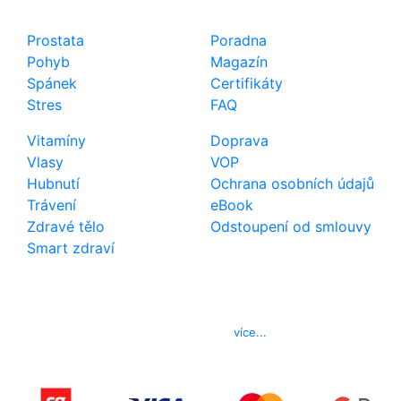
Shop
Důležité odkazy
Prostata
Poradna
Pohyb
Magazín
Spánek
Certifikáty
Stres
FAQ
Vitamíny
Doprava
Vlasy
VOP
Hubnutí
Ochrana osobních údajů
Trávení
eBook
Zdravé tělo
Odstoupení od smlouvy
Smart zdraví
Kontakt
Telefon
800 022 656
E-mail
info@izerex.cz
více...