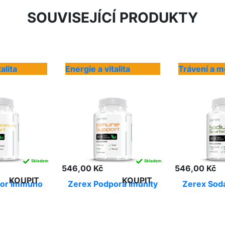
SOUVISEJÍCÍ PRODUKTY
alita
Energie a vitalita
Trávení a 
✓
✓
Skladem
Skladem
546,00 Kč
546,00 Kč
KOUPIT
KOUPIT
ior Immuno
Zerex Podpora Imunity
Zerex Sod