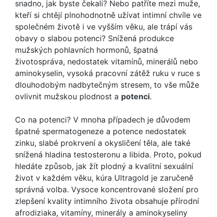
snadno, jak byste čekali? Nebo patříte mezi muže,
kteří si chtějí plnohodnotně užívat intimní chvíle ve
společném životě i ve vyšším věku, ale trápí vás
obavy o slabou potenci? Snížená produkce
mužských pohlavních hormonů, špatná
životospráva, nedostatek vitamínů, minerálů nebo
aminokyselin, vysoká pracovní zátěž ruku v ruce s
dlouhodobým nadbytečným stresem, to vše může
ovlivnit mužskou plodnost a
potenci
.
Co na potenci? V mnoha případech je důvodem
špatné spermatogeneze a potence nedostatek
zinku, slabé prokrvení a okysličení těla, ale také
snížená hladina testosteronu a libida. Proto, pokud
hledáte způsob, jak žít plodný a kvalitní sexuální
život v každém věku, kúra Ultragold je zaručeně
správná volba. Vysoce koncentrované složení pro
zlepšení kvality intimního života obsahuje přírodní
afrodiziaka, vitamíny, minerály a aminokyseliny