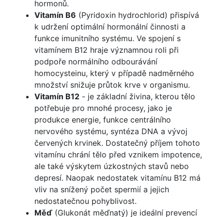
hormonů.
Vitamín B6
(Pyridoxin hydrochlorid) přispívá
k udržení optimální hormonální činnosti a
funkce imunitního systému. Ve spojení s
vitamínem B12 hraje významnou roli při
podpoře normálního odbourávání
homocysteinu, který v případě nadměrného
množství snižuje průtok krve v organismu.
Vitamín B12
- je základní živina, kterou tělo
potřebuje pro mnohé procesy, jako je
produkce energie, funkce centrálního
nervového systému, syntéza DNA a vývoj
červených krvinek. Dostatečný příjem tohoto
vitamínu chrání tělo před vznikem impotence,
ale také výskytem úzkostných stavů nebo
depresí. Naopak nedostatek vitamínu B12 má
vliv na snížený počet spermií a jejich
nedostatečnou pohyblivost.
Měď
(Glukonát měďnatý) je ideální prevencí