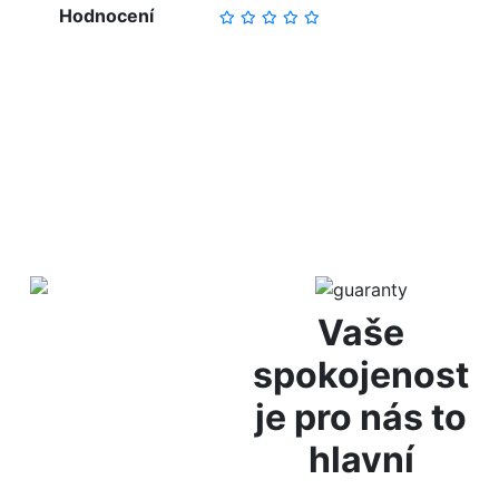
Hodnocení
NAPSAT RECENZI
Vaše
Diskrétní
spokojenost
balení
je pro nás to
hlavní
Za anonymitu Vám
ručíme díky diskrétnímu