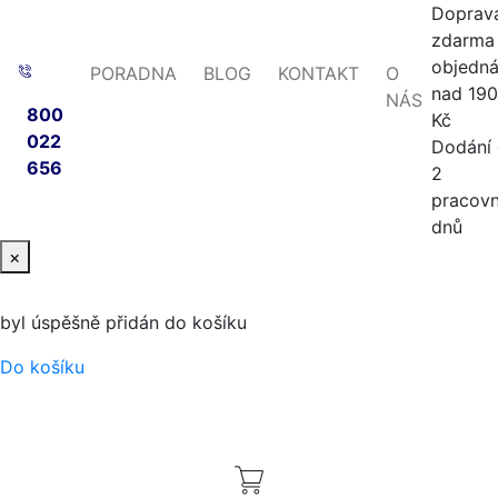
Doprav
zdarma 
objedn
PORADNA
BLOG
KONTAKT
O
nad 19
NÁS
800
Kč
022
Dodání
656
2
pracovn
dnů
×
byl úspěšně přidán do košíku
Do košíku