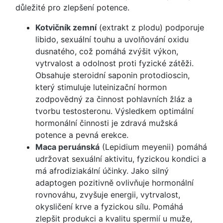
důležité pro zlepšení potence.
Kotvičník zemní
(extrakt z plodu) podporuje
libido, sexuální touhu a uvolňování oxidu
dusnatého, což pomáhá zvýšit výkon,
vytrvalost a odolnost proti fyzické zátěži.
Obsahuje steroidní saponin protodioscin,
který stimuluje luteinizační hormon
zodpovědný za činnost pohlavních žláz a
tvorbu testosteronu. Výsledkem optimální
hormonální činnosti je zdravá mužská
potence a pevná erekce.
Maca peruánská
(Lepidium meyenii) pomáhá
udržovat sexuální aktivitu, fyzickou kondici a
má afrodiziakální účinky. Jako silný
adaptogen pozitivně ovlivňuje hormonální
rovnováhu, zvyšuje energii, vytrvalost,
okysličení krve a fyzickou sílu. Pomáhá
zlepšit produkci a kvalitu spermií u muže,