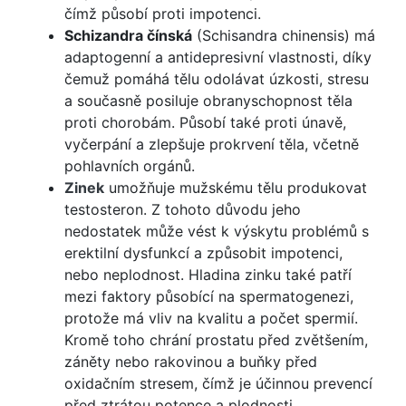
čímž působí proti impotenci.
Schizandra čínská
(Schisandra chinensis) má
adaptogenní a antidepresivní vlastnosti, díky
čemuž pomáhá tělu odolávat úzkosti, stresu
a současně posiluje obranyschopnost těla
proti chorobám. Působí také proti únavě,
vyčerpání a zlepšuje prokrvení těla, včetně
pohlavních orgánů.
Zinek
umožňuje mužskému tělu produkovat
testosteron. Z tohoto důvodu jeho
nedostatek může vést k výskytu problémů s
erektilní dysfunkcí a způsobit impotenci,
nebo neplodnost. Hladina zinku také patří
mezi faktory působící na spermatogenezi,
protože má vliv na kvalitu a počet spermií.
Kromě toho chrání prostatu před zvětšením,
záněty nebo rakovinou a buňky před
oxidačním stresem, čímž je účinnou prevencí
před ztrátou potence a plodnosti.