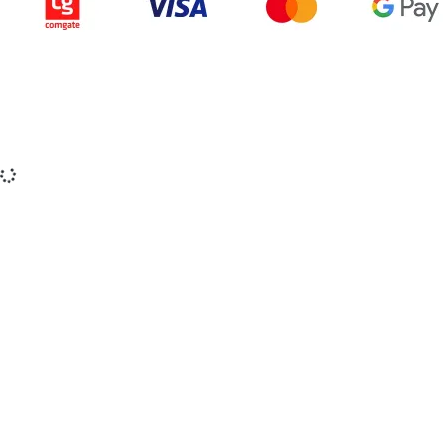
Copyright © 2015-2025 iZerex.cz Všechna práva
vyhrazena.
izerex.sk
izerex.cz
izerex.hu