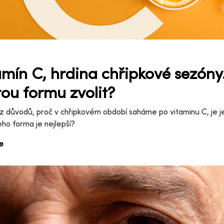
amín C, hrdina chřipkové sezóny.
rou formu zvolit?
z důvodů, proč v chřipkovém období saháme po vitaminu C, je jeh
eho forma je nejlepší?
ce