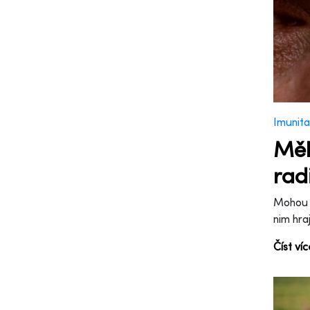
Imunita
Měl
rad
Mohou z
nim hra
Číst ví