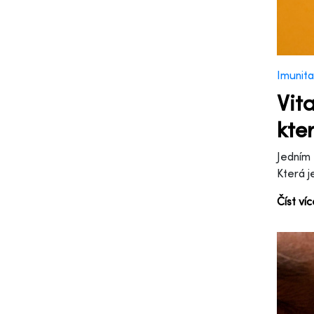
Imunita
Vit
kte
Jedním 
Která j
Číst ví