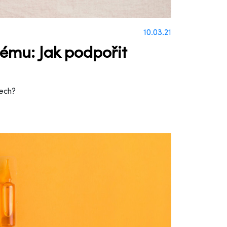
10.03.21
stému: Jak podpořit
vech?