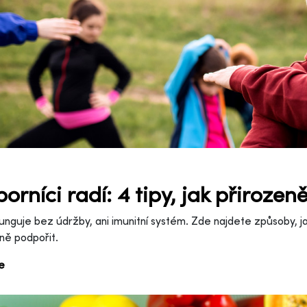
orníci radí: 4 tipy, jak přirozen
unguje bez údržby, ani imunitní systém. Zde najdete způsoby, 
ně podpořit.
ce