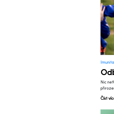
Imunita
Odb
Nic nef
přiroze
Číst ví