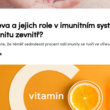
eva a jejich role v imunitním sy
nitu zevnitř?
jste, že téměř sedmdesát procent naší imunity se tvoří ve stře
ce