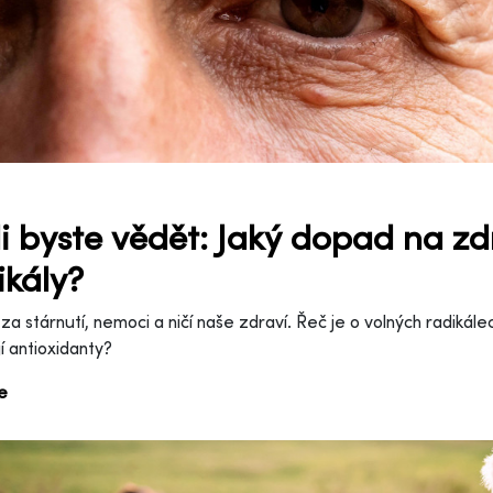
i byste vědět: Jaký dopad na zd
ikály?
a stárnutí, nemoci a ničí naše zdraví. Řeč je o volných radikálech
jí antioxidanty?
ce