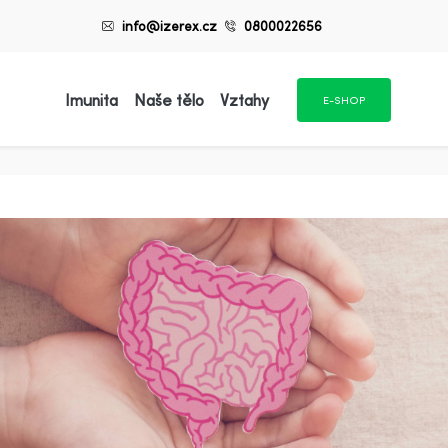
info@izerex.cz
0800022656
Imunita
Naše tělo
Vztahy
E-SHOP