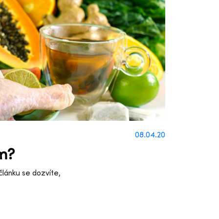
08.04.20
ům?
 článku se dozvíte,