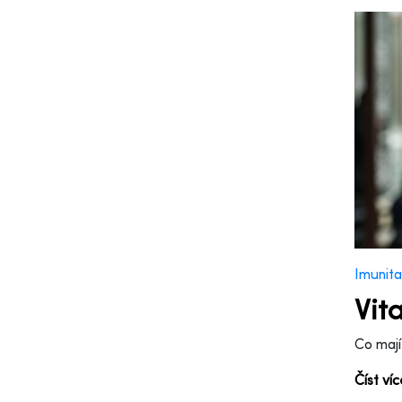
Imunita
Vit
Co mají
Číst ví