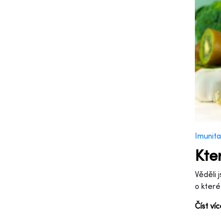
Imunita
Kte
Věděli 
o které
Číst ví