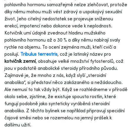
pohlavního hormonu samozřejmě nelze zlehčovat, protože
díky němu mohou muži vést zdravý a uspokojivý sexuální
život. Jeho citelný nedostatek se projevuje sníženou
erekcí, impotencí nebo dokonce vede k neplodnosti.
Kotvičník umí údajně zvednout hladinu mužského
pohlavního hormonu až o 30 % a díky němu nabírají svaly
rychle na objemu. To ocení zejména muži, kteří cvičí a
posilují.
Tribulus terrestris
, což je latinský název pro
kotvičník zemní
, obsahuje velké množství fytosterolů, což
jsou v podstatě anabolické steroidy přírodního původu.
Zajímavé je, že mnoho z nás, když slyší „steroidní
anabolika“, si představí něco zakázaného a nežádoucího.
Ale nemusí to tak vždy být. Když se rozhlédneme v přírodě
okolo sebe, zjistíme, že existuje spousta rostlin, které
fungují podobně jako synteticky vyráběná steroidní
anabolika. Z těchto bylinek se například připravují speciální
čajové směsi nebo se rozemelou na jemný prášek k
dalšímu užití.