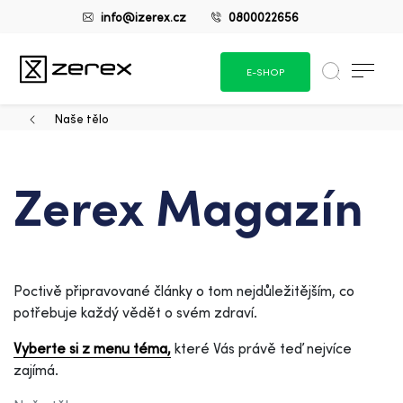
info@izerex.cz
0800022656
E-SHOP
Naše tělo
Zerex Magazín
Poctivě připravované články o tom nejdůležitějším, co
potřebuje každý vědět o svém zdraví.
Vyberte si z menu téma,
které Vás právě teď nejvíce
zajímá.