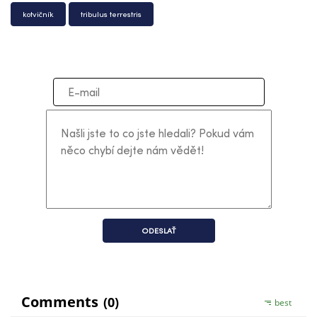
kotvičník
tribulus terrestris
ODESLAŤ