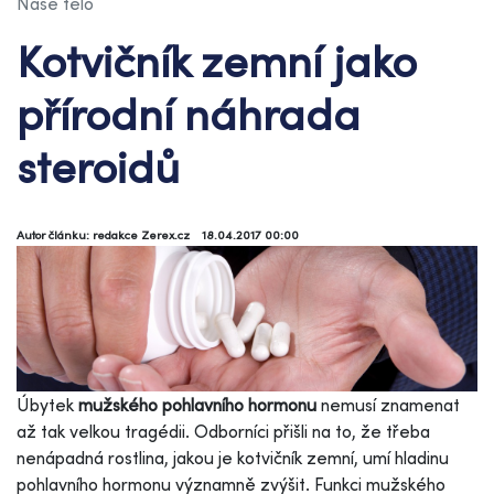
Naše tělo
Kotvičník zemní jako
přírodní náhrada
steroidů
Autor článku: redakce Zerex.cz
18.04.2017 00:00
Úbytek
mužského pohlavního hormonu
nemusí znamenat
až tak velkou tragédii. Odborníci přišli na to, že třeba
nenápadná rostlina, jakou je kotvičník zemní, umí hladinu
pohlavního hormonu významně zvýšit. Funkci mužského