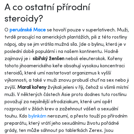
A co ostatní přírodní
steroidy?
O
peruánské Mace
se hovoří pouze v superlativech. Muži,
tvrdě pracující na amerických plantážích, pili z této rostliny
nápoj, aby se jim vrátila mužná síla. Jde o bylinu, která je v
poslední době populární i na našem kontinentu. Hodně
zajímavý je i
sibiřský ženšen
neboli eleuterokok. Kořeny
tohoto jihoamerického keře obsahují vysokou koncentraci
steroidů, které umí nastartovat organizmus k vyšší
výkonnosti, a také v muži znovu probudí chuť na sex nebo ji
zvýší.
Maralí kořeny
žvýkali jeleni v říji, čehož si všimli místní
muži. V některých částech Asie proto dodnes tuto rostlinu
považují za nejsilnější afrodiziakum, které umí opět
rozproudit v žilách krev a zažehnout vášeň a sexuální
touhu. Kdo
bylinkám
nerozumí, a přesto touží po přírodním
preparátu, který vrátí jeho sexuálnímu životu pořádné
grády, ten může sáhnout po tabletkách Zerex. Jsou