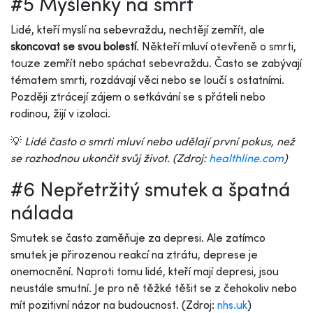
#5 Myšlenky na smrt
Lidé, kteří myslí na sebevraždu, nechtějí zemřít, ale
skoncovat se svou bolestí
. Někteří mluví otevřeně o smrti,
touze zemřít nebo spáchat sebevraždu. Často se zabývají
tématem smrti, rozdávají věci nebo se loučí s ostatními.
Později ztrácejí zájem o setkávání se s přáteli nebo
rodinou, žijí v izolaci.
💡
Lidé často o smrti mluví nebo udělají první pokus, než
se rozhodnou ukončit svůj život. (Zdroj:
healthline.com
)
#6 Nepřetržitý smutek a špatná
nálada
Smutek se často zaměňuje za depresi. Ale zatímco
smutek je přirozenou reakcí na ztrátu, deprese je
onemocnění. Naproti tomu lidé, kteří mají depresi, jsou
neustále smutní. Je pro ně těžké těšit se z čehokoliv nebo
mít pozitivní názor na budoucnost. (Zdroj:
nhs.uk
)