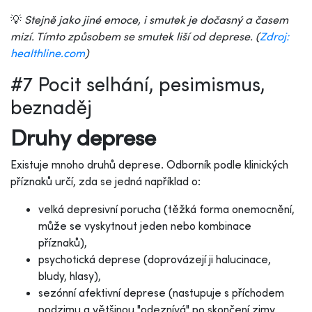
💡
Stejně jako jiné emoce, i smutek je dočasný a časem
mizí. Tímto způsobem se smutek liší od deprese. (
Zdroj:
healthline.com
)
#7 Pocit selhání, pesimismus,
beznaděj
Druhy deprese
Existuje mnoho druhů deprese. Odborník podle klinických
příznaků určí, zda se jedná například o:
velká depresivní porucha (těžká forma onemocnění,
může se vyskytnout jeden nebo kombinace
příznaků),
psychotická deprese (doprovázejí ji halucinace,
bludy, hlasy),
sezónní afektivní deprese (nastupuje s příchodem
podzimu a většinou "odeznívá" po skončení zimy,