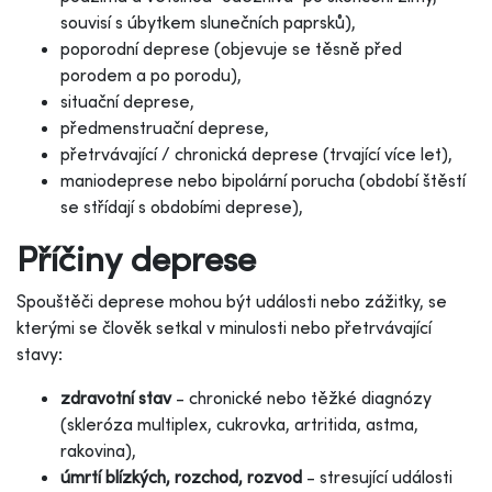
souvisí s úbytkem slunečních paprsků),
poporodní deprese (objevuje se těsně před
porodem a po porodu),
situační deprese,
předmenstruační deprese,
přetrvávající / chronická deprese (trvající více let),
maniodeprese nebo bipolární porucha (období štěstí
se střídají s obdobími deprese),
Příčiny deprese
Spouštěči deprese mohou být události nebo zážitky, se
kterými se člověk setkal v minulosti nebo přetrvávající
stavy:
zdravotní stav
- chronické nebo těžké diagnózy
(skleróza multiplex, cukrovka, artritida, astma,
rakovina),
úmrtí blízkých, rozchod, rozvod
- stresující události