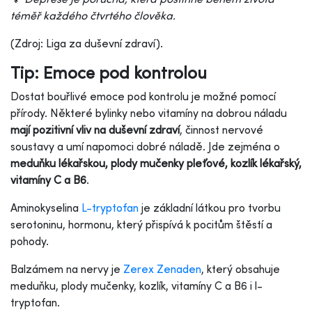
téměř každého čtvrtého člověka.
(Zdroj: Liga za duševní zdraví).
Tip: Emoce pod kontrolou
Dostat bouřlivé emoce pod kontrolu je možné pomocí
přírody. Některé bylinky nebo vitamíny na dobrou náladu
mají pozitivní vliv na duševní zdraví
, činnost nervové
soustavy a umí napomoci dobré náladě. Jde zejména o
meduňku lékařskou, plody mučenky pleťové, kozlík lékařský,
vitamíny C a B6
.
Aminokyselina
L-tryptofan
je základní látkou pro tvorbu
serotoninu, hormonu, který přispívá k pocitům štěstí a
pohody.
Balzámem na nervy je
Zerex Zenaden
, který obsahuje
meduňku, plody mučenky, kozlík, vitamíny C a B6 i l-
tryptofan.