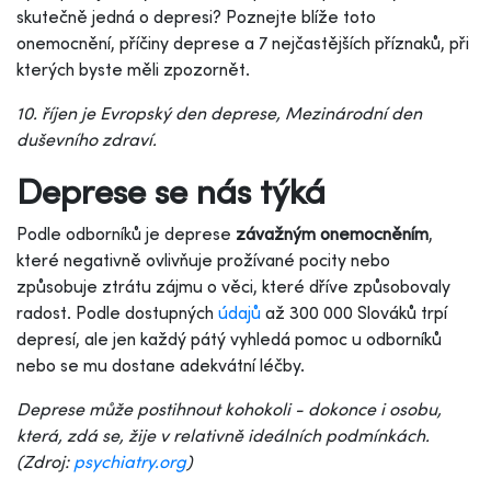
skutečně jedná o depresi? Poznejte blíže toto
onemocnění, příčiny deprese a 7 nejčastějších příznaků, při
kterých byste měli zpozornět.
10. říjen je Evropský den deprese, Mezinárodní den
duševního zdraví.
Deprese se nás týká
Podle odborníků je deprese
závažným onemocněním
,
které negativně ovlivňuje prožívané pocity nebo
způsobuje ztrátu zájmu o věci, které dříve způsobovaly
radost. Podle dostupných
údajů
až 300 000 Slováků trpí
depresí, ale jen každý pátý vyhledá pomoc u odborníků
nebo se mu dostane adekvátní léčby.
Deprese může postihnout kohokoli - dokonce i osobu,
která, zdá se, žije v relativně ideálních podmínkách.
(Zdroj:
psychiatry.org
)