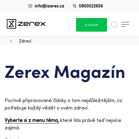
info@izerex.cz
0800022656
E-SHOP
Zdraví
Zerex Magazín
Poctivě připravované články o tom nejdůležitějším, co
potřebuje každý vědět o svém zdraví.
Vyberte si z menu téma,
které Vás právě teď nejvíce
zajímá.