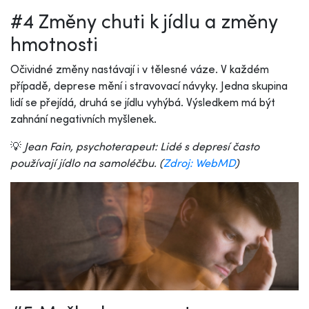
#4 Změny chuti k jídlu a změny
hmotnosti
Očividné změny nastávají i v tělesné váze. V každém
případě, deprese mění i stravovací návyky. Jedna skupina
lidí se přejídá, druhá se jídlu vyhýbá. Výsledkem má být
zahnání negativních myšlenek.
💡
Jean Fain, psychoterapeut: Lidé s depresí často
používají jídlo na samoléčbu. (
Zdroj: WebMD
)