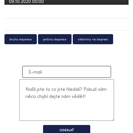
09.10.2020 00:00
druhy deprese
príčiny deprese
vitamíny na depresi
ODESLAŤ