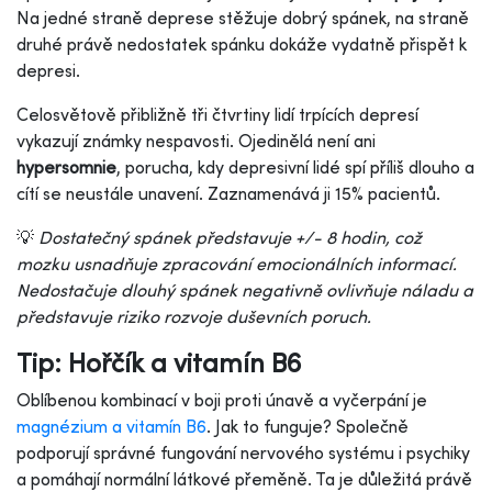
Na jedné straně deprese stěžuje dobrý spánek, na straně
druhé právě nedostatek spánku dokáže vydatně přispět k
depresi.
Celosvětově přibližně tři čtvrtiny lidí trpících depresí
vykazují známky nespavosti. Ojedinělá není ani
hypersomnie
, porucha, kdy depresivní lidé spí příliš dlouho a
cítí se neustále unavení. Zaznamenává ji 15% pacientů.
💡
Dostatečný spánek představuje +/- 8 hodin, což
mozku usnadňuje zpracování emocionálních informací.
Nedostačuje dlouhý spánek negativně ovlivňuje náladu a
představuje riziko rozvoje duševních poruch.
Tip: Hořčík a vitamín B6
Oblíbenou kombinací v boji proti únavě a vyčerpání je
magnézium a vitamín B6
. Jak to funguje? Společně
podporují správné fungování nervového systému i psychiky
a pomáhají normální látkové přeměně. Ta je důležitá právě