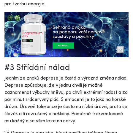
pro tvorbu energie.
#3 Střídání nálad
Jedním ze znaků deprese je častá a výrazná změna nálad.
Deprese způsobuje, že v jednu chvíli je možné
zaznamenat výbuchy hněvu, po chvíli extrémní radost a za
pár minut srdceryvný pláč. S emocemi je to jako na horské
dráze. Úroveň tolerance je často na nízké úrovni, proto se
člověk cítí rozrušený a neklidný. Poměrně frekventovaně
mu každý a se vším leze na nervy.
💡
Deprese je porucha, která postihne během života