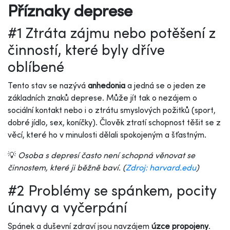
Příznaky deprese
#1 Ztráta zájmu nebo potěšení z
činností, které byly dříve
oblíbené
Tento stav se nazývá
anhedonia
a jedná se o jeden ze
základních znaků deprese. Může jít tak o nezájem o
sociální kontakt nebo i o ztrátu smyslových požitků (sport,
dobré jídlo, sex, koníčky). Člověk ztratí schopnost těšit se z
věcí, které ho v minulosti dělali spokojeným a šťastným.
💡
Osoba s depresí často není schopná věnovat se
činnostem, které ji běžně baví. (
Zdroj: harvard.edu
)
#2 Problémy se spánkem, pocity
únavy a vyčerpání
Spánek a duševní zdraví jsou navzájem
úzce propojeny
.