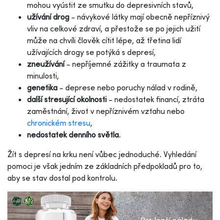
mohou vyústit ze smutku do depresivních stavů,
užívání drog
- návykové látky mají obecně nepříznivý
vliv na celkové zdraví, a přestože se po jejich užití
může na chvíli člověk cítit lépe, až třetina lidí
užívajících drogy se potýká s depresí,
zneužívání
- nepříjemné zážitky a traumata z
minulosti,
genetika
- deprese nebo poruchy nálad v rodině,
další stresující okolnosti
- nedostatek financí, ztráta
zaměstnání, život v nepříznivém vztahu nebo
chronickém stresu
,
nedostatek denního světla
.
Žít s depresí na krku není vůbec jednoduché. Vyhledání
pomoci je však jedním ze základních předpokladů pro to,
aby se stav dostal pod kontrolu.