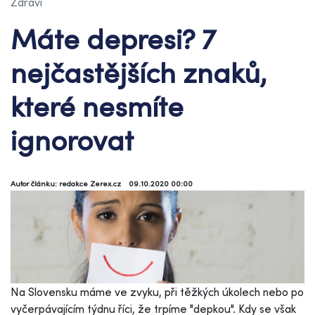
Zdraví
Máte depresi? 7
nejčastějších znaků,
které nesmíte
ignorovat
Autor článku: redakce Zerex.cz
09.10.2020 00:00
Na Slovensku máme ve zvyku, při těžkých úkolech nebo po
vyčerpávajícím týdnu říci, že trpíme "depkou". Kdy se však