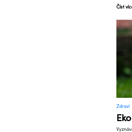
Číst ví
Zdraví
Eko
Vyznává