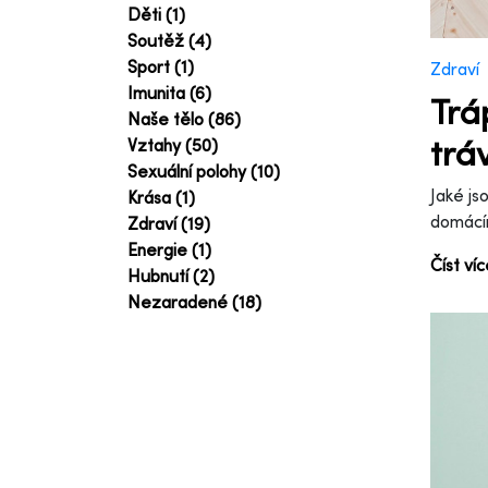
Děti (1)
Soutěž (4)
Sport (1)
Zdraví
Imunita (6)
Trá
Naše tělo (86)
trá
Vztahy (50)
Sexuální polohy (10)
Jaké js
Krása (1)
domácí
Zdraví (19)
Energie (1)
Číst ví
Hubnutí (2)
Nezaradené (18)