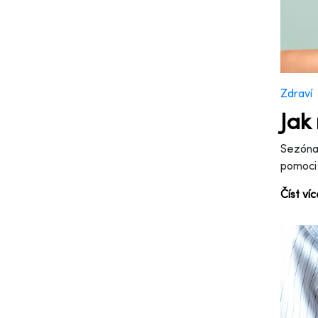
Zdraví
Jak
Sezóna 
pomoci 
Číst ví