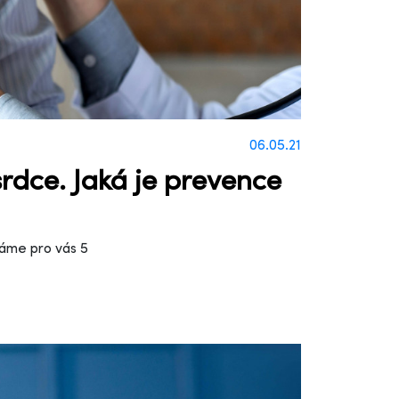
06.05.21
rdce. Jaká je prevence
áme pro vás 5