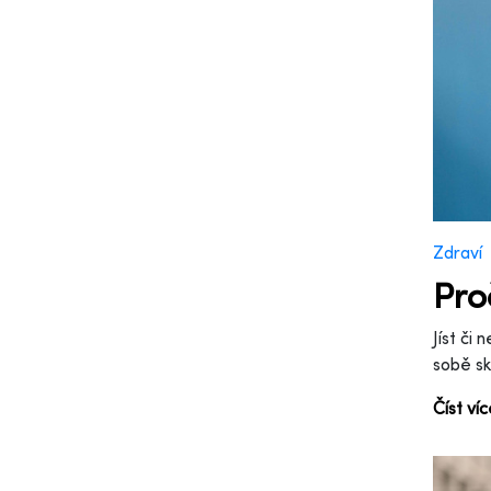
Zdraví
Pro
Jíst či 
sobě s
Číst ví