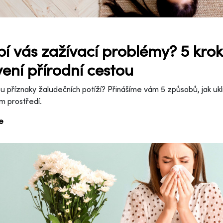
pí vás zažívací problémy? 5 kroků
vení přírodní cestou
ou příznaky žaludečních potíží? Přinášíme vám 5 způsobů, jak ukli
m prostředí.
ce