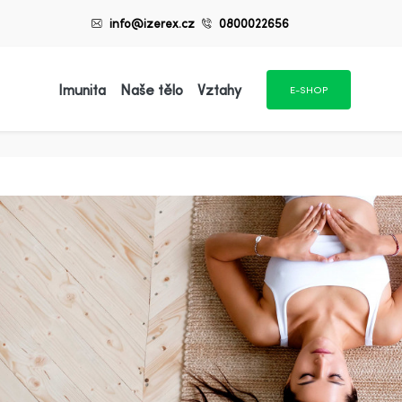
info@izerex.cz
0800022656
Imunita
Naše tělo
Vztahy
E-SHOP