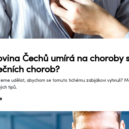
ovina Čechů umírá na choroby s
ečních chorob?
eme udělat, abychom se tomuto tichému zabijákovi vyhnuli? M
ých tipů.
ce