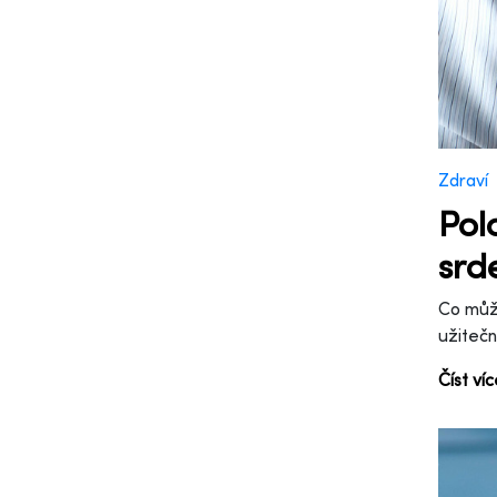
Zdraví
Pol
srd
Co můž
užitečn
Číst ví