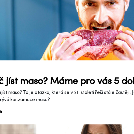
č jíst maso? Máme pro vás 5 d
nejíst maso? To je otázka, která se v 21. století řeší stále častěji.
krývá konzumace masa?
ce