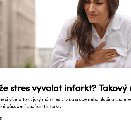
e stres vyvolat infarkt? Takový 
e si více o tom, jaký má stres vliv na srdce nebo hladinu chole
lké působení zapříčinit infarkt.
ce