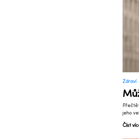
Zdraví
Můž
Přečtět
jeho ve
Číst ví