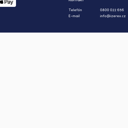
Telefón
0800 022 656
E-mail
info@izerex.cz