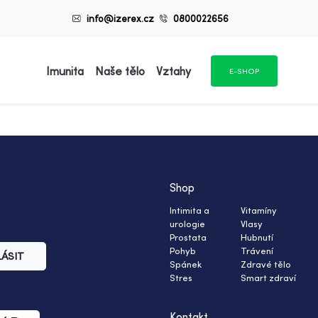
info@izerex.cz
0800022656
Imunita
Naše tělo
Vztahy
E-SHOP
Shop
Intimita a
Vitamíny
urologie
Vlasy
Prostata
Hubnutí
Pohyb
Trávení
LÁSIT
Spánek
Zdravé tělo
Stres
Smart zdraví
Kontakt