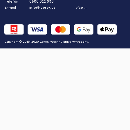
Telefón
0800 022 656
E-mail
info@izerex.cz
více ...
Copyright © 2015-2020 Zerex. Všechny práva vyhrazeny.