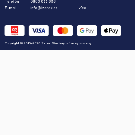
Telefón
0800 022 656
E-mail
info@izerex.cz
více ...
Copyright © 2015-2020 Zerex. Všechny práva vyhrazeny.