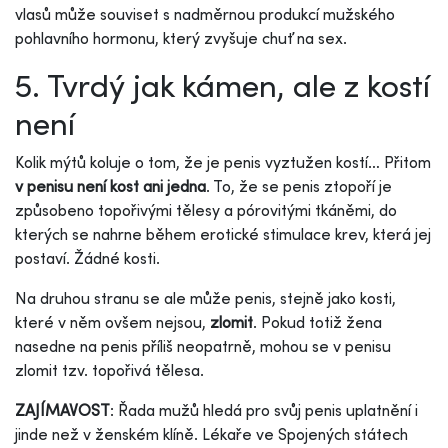
vlasů může souviset s nadměrnou produkcí mužského
pohlavního hormonu, který zvyšuje chuť na sex.
5. Tvrdý jak kámen, ale z kostí
není
Kolik mýtů koluje o tom, že je penis vyztužen kostí… Přitom
v penisu není kost ani jedna
. To, že se penis ztopoří je
způsobeno topořivými tělesy a pórovitými tkáněmi, do
kterých se nahrne během erotické stimulace krev, která jej
postaví. Žádné kosti.
Na druhou stranu se ale může penis, stejně jako kosti,
které v něm ovšem nejsou,
zlomit
. Pokud totiž žena
nasedne na penis příliš neopatrně, mohou se v penisu
zlomit tzv. topořivá tělesa.
ZAJÍMAVOST
: Řada mužů hledá pro svůj penis uplatnění i
jinde než v ženském klíně. Lékaře ve Spojených státech