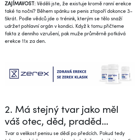
ZAJÍMAVOST
: Věděli jste, že existuje kromě ranní erekce
také ta noční? Během spánku se penis ztopoří dokonce 3-
5krát. Podle vědců jde o trénink, kterým se tělo snaží
udržet pohlavní orgán v kondici. Když k tomu přičteme
fakta z denního vzrušení, pak muže průměrně potkává
erekce 11x za den.
2. Má stejný tvar jako měl
váš otec, děd, praděd…
Tvar a velikost penisu se dědí po předcích. Pokud tedy