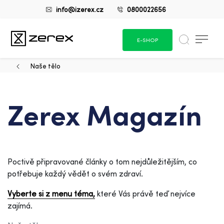
info@izerex.cz
0800022656
E-SHOP
Naše tělo
Zerex Magazín
Poctivě připravované články o tom nejdůležitějším, co
potřebuje každý vědět o svém zdraví.
Vyberte si z menu téma,
které Vás právě teď nejvíce
zajímá.