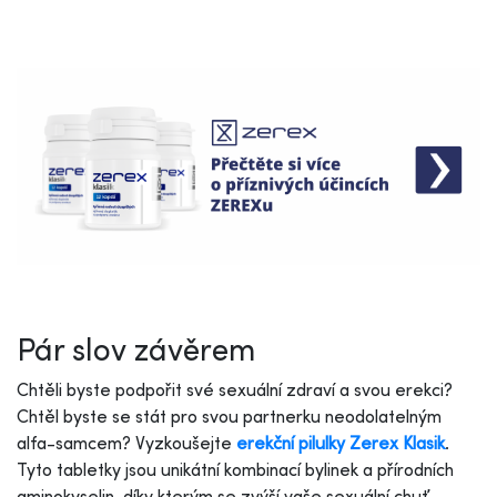
Pár slov závěrem
Chtěli byste podpořit své sexuální zdraví a svou erekci?
Chtěl byste se stát pro svou partnerku neodolatelným
alfa-samcem? Vyzkoušejte
erekční pilulky Zerex Klasik
.
Tyto tabletky jsou unikátní kombinací bylinek a přírodních
aminokyselin, díky kterým se zvýší vaše sexuální chuť,