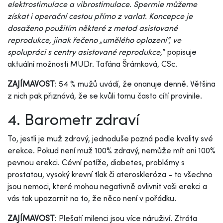
elektrostimulace a vibrostimulace. Spermie můžeme
získat i operační cestou přímo z varlat. Koncepce je
dosaženo použitím některé z metod asistované
reprodukce, jinak řečeno „umělého oplození”, ve
spolupráci s centry asistované reprodukce,
” popisuje
aktuální možnosti MUDr. Taťána Šrámková, CSc.
ZAJÍMAVOST
: 54 % mužů uvádí, že onanuje denně. Většina
z nich pak přiznává, že se kvůli tomu často cítí provinile.
4. Barometr zdraví
To, jestli je muž zdravý, jednoduše pozná podle kvality své
erekce. Pokud není muž 100% zdravý, nemůže mít ani 100%
pevnou erekci. Cévní potíže, diabetes, problémy s
prostatou, vysoký krevní tlak či ateroskleróza - to všechno
jsou nemoci, které mohou negativně ovlivnit vaši erekci a
vás tak upozornit na to, že něco není v pořádku.
ZAJÍMAVOST
: Plešatí milenci jsou více náruživí. Ztráta