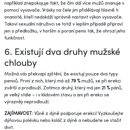
například znepokojuje fakt, že čím dál více mužů onanuje s
pomocí vysavače. Vrásky na čele jim přidělávají hlavně ti
onanisté, kteří nedokáží správně nastavit výkon vysavače.
Takoví sexuální náruživci se totiž v lepším případě připraví
jen o předkožku, v horším si poraní penis tak, že ohrozí jeho
funkčnost.
6. Existují dva druhy mužské
chlouby
Možná vás překvapí zjištění, že existují pouze dva typy
penisů. První z nich, který má až
79 %
mužů, se při erekci
zvětší a prodlouží. Zatímco druhý, který má jen
21 %
pánů,
je velký stále – i v klidovém stavu a ani při erekci se
výrazněji neprodlouží.
ZAJÍMAVOST
: Vůně z dýně podporuje erekci! Vyzkoušejte
dýňovou polévku nebo koláč z dýně a nebudete se stačit
divit.