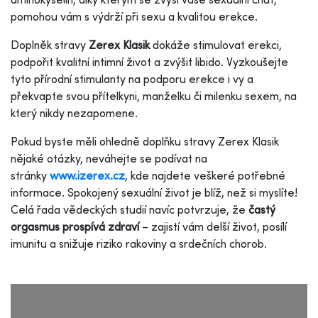
pomohou vám s výdrží při sexu a kvalitou erekce.
Doplněk stravy
Zerex Klasik
dokáže stimulovat erekci,
podpořit kvalitní intimní život a zvýšit libido. Vyzkoušejte
tyto přírodní stimulanty na podporu erekce i vy a
překvapte svou přítelkyni, manželku či milenku sexem, na
který nikdy nezapomene.
Pokud byste měli ohledně doplňku stravy Zerex Klasik
nějaké otázky, neváhejte se podívat na
stránky
www.izerex.cz
, kde najdete veškeré potřebné
informace. Spokojený sexuální život je blíž, než si myslíte!
Celá řada vědeckých studií navíc potvrzuje, že
častý
orgasmus prospívá zdraví
– zajistí vám delší život, posílí
imunitu a snižuje riziko rakoviny a srdečních chorob.