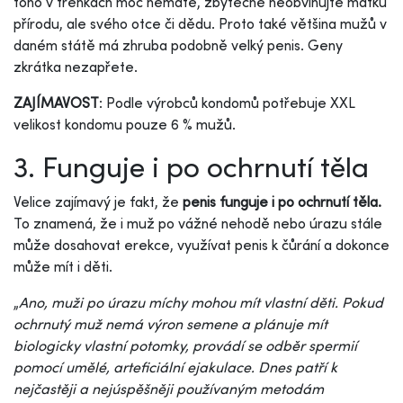
toho v trenkách moc nemáte, zbytečně neobviňujte matku
přírodu, ale svého otce či dědu. Proto také většina mužů v
daném státě má zhruba podobně velký penis. Geny
zkrátka nezapřete.
ZAJÍMAVOST
: Podle výrobců kondomů potřebuje XXL
velikost kondomu pouze 6 % mužů.
3. Funguje i po ochrnutí těla
Velice zajímavý je fakt, že
penis funguje i po ochrnutí těla.
To znamená, že i muž po vážné nehodě nebo úrazu stále
může dosahovat erekce, využívat penis k čůrání a dokonce
může mít i děti.
„
Ano, muži po úrazu míchy mohou mít vlastní děti. Pokud
ochrnutý muž nemá výron semene a plánuje mít
biologicky vlastní potomky, provádí se odběr spermií
pomocí umělé, arteficiální ejakulace. Dnes patří k
nejčastěji a nejúspěšněji používaným metodám