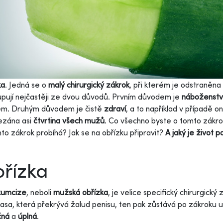
ka
. Jedná se o
malý chirurgický zákrok
, při kterém je odstraněna
pují nejčastěji ze dvou důvodů. Prvním důvodem je
náboženstv
em. Druhým důvodem je čistě
zdraví
, a to například v případě
ezána asi
čtvrtina všech mužů
. Co všechno byste o tomto zákro
nto zákrok probíhá? Jak se na obřízku připravit?
A jaký je život 
řízka
kumcize
, neboli
mužská obřízka
, je velice specifický chirurgick
řasa, která překrývá žalud penisu, ten pak zůstává po zákroku u
čná
a
úplná
.