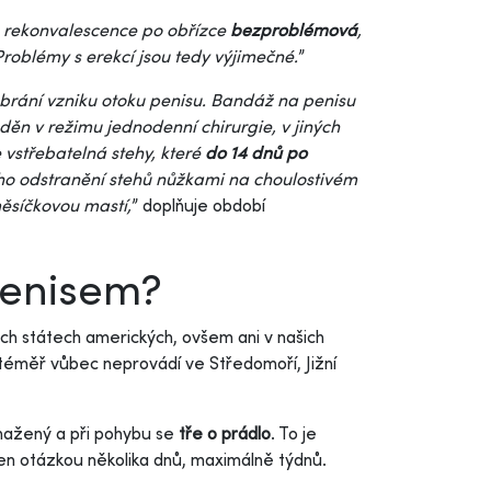
 rekonvalescence po obřízce
bezproblémová
,
 Problémy s erekcí jsou tedy výjimečné.
”
á brání vzniku otoku penisu. Bandáž na penisu
děn v režimu jednodenní chirurgie, v jiných
 vstřebatelná stehy, které
do 14 dnů po
ho odstranění stehů nůžkami na choulostivém
měsíčkovou mastí,
” doplňuje období
penisem?
ných státech amerických, ovšem ani v našich
téměř vůbec neprovádí ve Středomoří, Jižní
bnažený a při pohybu se
tře o prádlo
. To je
jen otázkou několika dnů, maximálně týdnů.