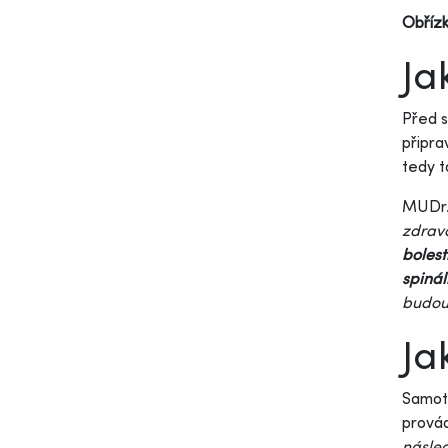
Obříz
Ja
Před 
připra
tedy t
MUDr.
zdravo
bolest
spinál
budou 
Ja
Samotn
provád
násled