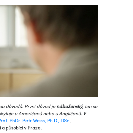
vou důvodů. První důvod je
náboženský
, ten se
yskytuje u Američanů nebo u Angličanů. V
rof. PhDr. Petr Weiss, Ph.D., DSc.
,
 a působící v Praze.