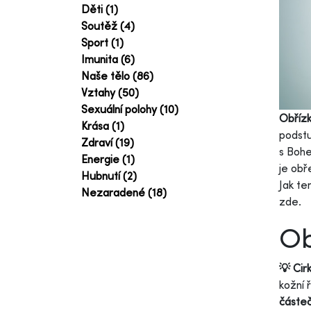
Děti (1)
Soutěž (4)
Sport (1)
Imunita (6)
Naše tělo (86)
Vztahy (50)
Sexuální polohy (10)
Obříz
Krása (1)
podstu
Zdraví (19)
s Boh
Energie (1)
je obř
Hubnutí (2)
Jak te
Nezaradené (18)
zde.
Ob
💡 Cir
kožní 
částe