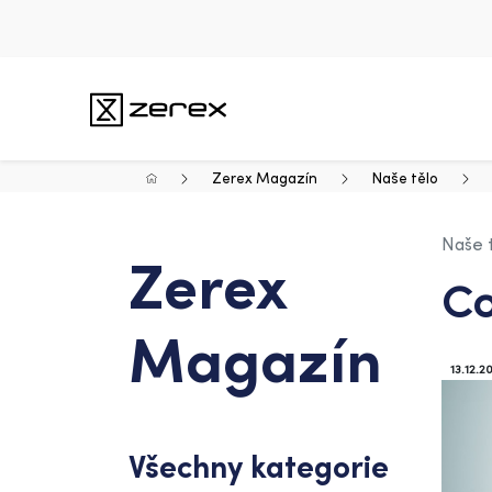
Zerex Magazín
Naše tělo
Naše 
Zerex
Co
Magazín
13.12.2
Všechny kategorie