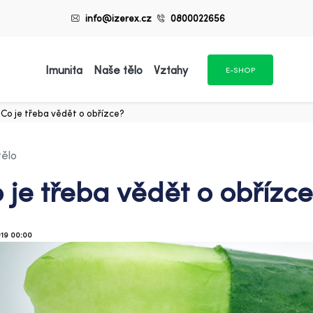
info@izerex.cz
0800022656
Imunita
Naše tělo
Vztahy
E-SHOP
Co je třeba vědět o obřízce?
tělo
 je třeba vědět o obřízce
019 00:00