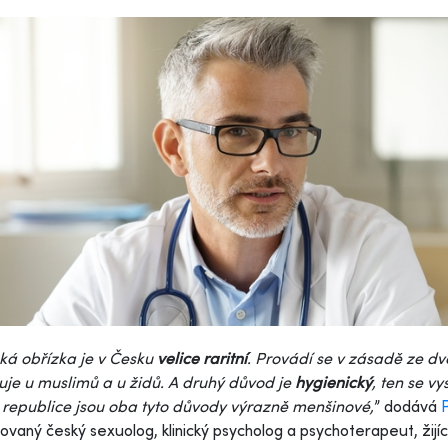
á obřízka je v Česku
velice raritní
. Provádí se v zásadě ze d
uje u muslimů a u židů. A druhý důvod je
hygienický
, ten se v
republice jsou oba tyto důvody výrazně menšinové,
” dodává
P
vaný český sexuolog, klinický psycholog a psychoterapeut, žijící