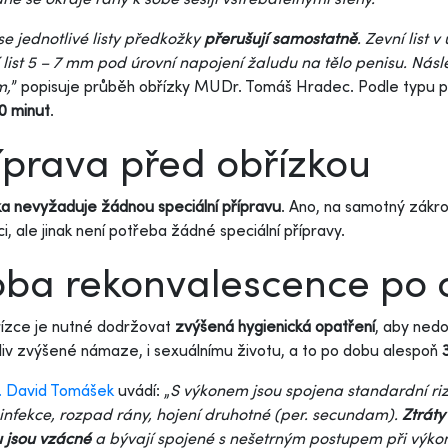
e jednotlivé listy předkožky
přerušují samostatně
. Zevní list 
í list 5 – 7 mm pod úrovní napojení žaludu na tělo penisu. Násl
m,
” popisuje průběh obřízky MUDr. Tomáš Hradec. Podle typu po
0 minut
.
íprava před obřízkou
a nevyžaduje žádnou speciální přípravu
. Ano, na samotný zákrok
i, ale jinak není potřeba žádné speciální přípravy.
ba rekonvalescence po 
ízce je nutné dodržovat
zvýšená hygienická opatření
, aby nedo
liv zvýšené námaze, i sexuálnímu životu, a to po dobu alespoň
 David Tomášek
uvádí: „
S výkonem jsou spojena standardní riz
 infekce, rozpad rány, hojení druhotné (per. secundam).
Ztráty
 jsou vzácné
a bývají spojené s nešetrným postupem při výkon