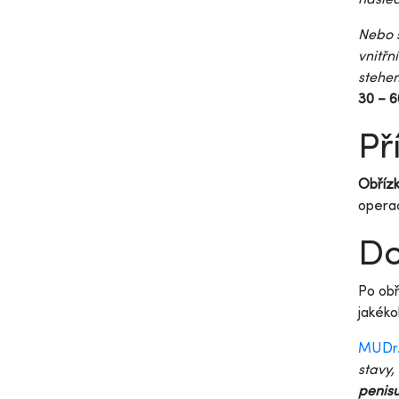
Nebo s
vnitřn
stehe
30 – 6
Př
Obřízk
operac
Do
Po obř
jakéko
MUDr.
stavy,
penisu