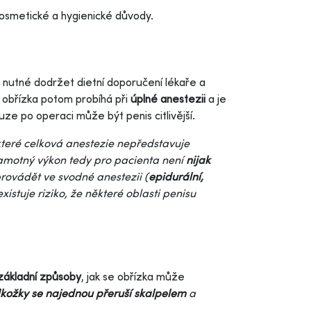
kosmetické a hygienické důvody.
e nutné dodržet dietní doporučení lékaře a
ná obřízka potom probíhá při
úplné anestezii
a je
e po operaci může být penis citlivější.
teré celková anestezie nepředstavuje
amotný výkon tedy pro pacienta není
nijak
rovádět ve svodné anestezii (
epidurální,
existuje riziko, že některé oblasti penisu
základní způsoby
, jak se obřízka může
dkožky se najednou přeruší skalpelem
a