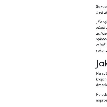
Sexuol
trvá 
„
Po vý
zůstáv
zaříz
výkon
místě.
rekon
Ja
Na sv
krajíc
Americ
Po od
napros