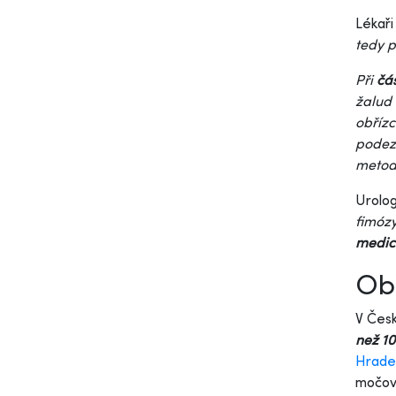
Lékaři
tedy 
Při
čá
žalud 
obříz
podezř
metod
Urolo
fimózy
medic
Obř
V Česk
než 1
Hrade
močový