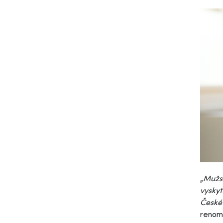
„
Mužsk
vyskyt
České 
renomo