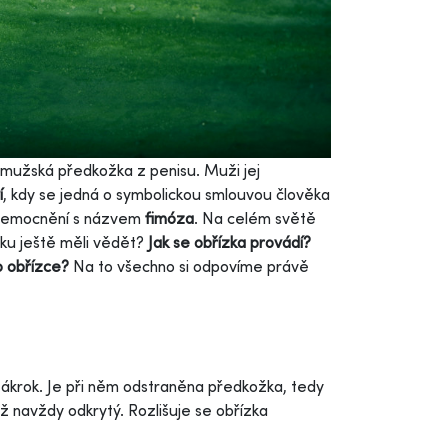
 mužská předkožka z penisu. Muži jej
í
, kdy se jedná o symbolickou smlouvou člověka
 onemocnění s názvem
fimóza
. Na celém světě
ku ještě měli vědět?
Jak se obřízka provádí?
po obřízce?
Na to všechno si odpovíme právě
ý zákrok. Je při něm odstraněna předkožka, tedy
ž navždy odkrytý. Rozlišuje se obřízka