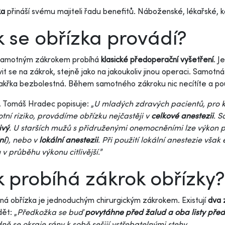
ka
přináší svému majiteli řadu benefitů. Náboženské, lékařské, 
k se obřízka provádí?
samotným zákrokem probíhá
klasické předoperační vyšetření
. J
vit se na zákrok, stejně jako na jakoukoliv jinou operaci. Samot
akřka bezbolestná. Během samotného zákroku nic necítíte a pouz
 Tomáš Hradec popisuje: „
U mladých zdravých pacientů, pro k
tní riziko, provádíme obřízku nejčastěji v
celkové anestezii
. S
ivý
. U starších mužů s přidruženými onemocněními lze výkon p
ní
), nebo v
lokální anestezii
. Při použití lokální anestezie však 
v průběhu výkonu citlivější.
”
k probíhá zákrok obřízky?
á obřízka je jednoduchým chirurgickým zákrokem. Existují
dva 
ět: „
Předkožka se buď
povytáhne před žalud a oba listy pře
ně se okraje rány k sobě sešijí vstřebatelnými stehy.