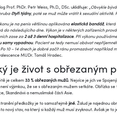
og Prof. PhDr. Petr Weiss, Ph.D., DSc. uklidňuje: „
Obvykle bývá
zhruba
čtyři týdny
, poté se muž může vrátit k sexuální aktivitě.
konu je na penis většinou aplikována
elastická bandáž
, kter
á do následujícího dne. Výkon je v některých zařízeních prová
eních zase za
2 až 3 denní hospitalizace
. Při výkonu používáme
u samy vypadnou
. Pacient se tedy nemusí obávat nepříjemné
 Po 10 – 14 dnech je dobré začít ránu promazávat například 
valescence MUDr. Tomáš Hradec.
ký je život s obřezaným 
ětě je celkem
33 % obřezaných mužů
. Nejvíce je jich ve Spoje
h není výjimkou, že se s obřezaným mužem setkáte. Obřízka se 
e, Skandinávii a nemuslimské části Asie.
stranění předkožky je to samozřejmě
jiné
. Žalud je najednou o
to nový stav, na který si každý muž musí zvyknout. Avšak je to 