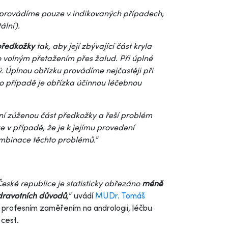
provádíme pouze v indikovaných případech,
tální).
předkožky
tak, aby její zbývající část kryla
o volným přetažením přes žalud. Při úplné
. Úplnou obřízku provádíme nejčastěji při
to případě je obřízka účinnou léčebnou
ní zúženou část předkožky a řeší problém
e v případě, že je k jejímu provedení
mbinace těchto problémů.
”
České republice je statisticky obřezáno
méně
dravotních důvodů
,
” uvádí
MUDr. Tomáš
 s profesním zaměřením na andrologii, léčbu
cest.