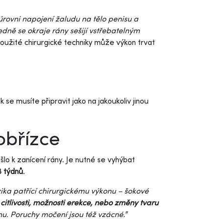
v úrovni napojení žaludu na tělo penisu a
edně se okraje rány sešijí vstřebatelným
užité chirurgické techniky může výkon trvat
 se musíte připravit jako na jakoukoliv jinou
obřízce
šlo k zanícení rány. Je nutné se vyhýbat
3 týdnů
.
ika patřící chirurgickému výkonu – šokové
 citlivosti, možnosti erekce, nebo změny tvaru
u. Poruchy močení jsou též vzácné.
”