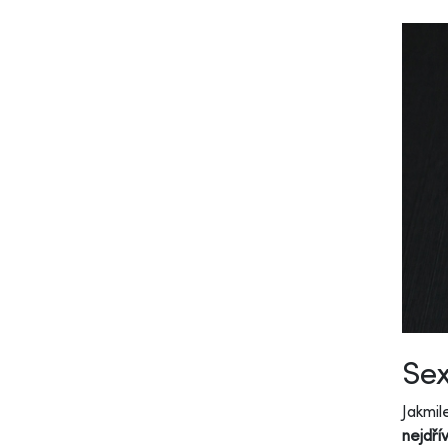
Sex
Jakmil
nejdří