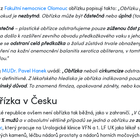
 z
Fakultní nemocnice Olomouc
obřízku popisují takto: „
Obřízku 
pokud je
nezbytná
. Obřízka může být
částečná
nebo
úplná
(to
stečné
– plastické obřízce odstraňujeme pouze
zúženou část 
a došlo k rozšíření zevního obvodu předkožkového vaku s jeh
ce se
odstraní celá předkožka
a žalud zůstává trvale obnažený
ení na kožní onemocnění balanitis xerotica obliterans, v tom
ou.
”
g
MUDr. Pavel Hanek
uvádí: „
Obřízka
neboli
cirkumcize
odstra
 definitivně. Z lékařského hlediska je obřízka indikovaná pouz
ínský důvod
. To znamená fimóza, opakované záněty, nebo ko
ízka v Česku
é republice ovšem není obřízka tak běžná, jako v zahraničí. „
V 
0 % mužů
a v absolutní většině případů se jedná o obřízku ze
z
c
, který pracuje na Urologické klinice VFN a 1. LF UK jako lékař
ch kamenů, léčbu nádorů prostaty a nádorů horních močových 